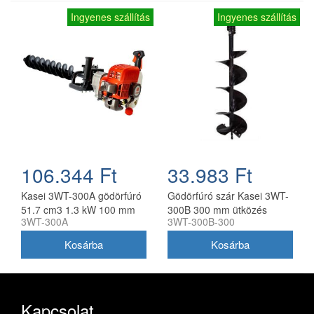
Ingyenes szállítás
Ingyenes szállítás
106.344 Ft
33.983 Ft
Kasei 3WT-300A gödörfúró
Gödörfúró szár Kasei 3WT-
51.7 cm3 1.3 kW 100 mm
300B 300 mm ütközés
3WT-300A
3WT-300B-300
fúrószárral 2 ütemű
tompítóval
Kapcsolat