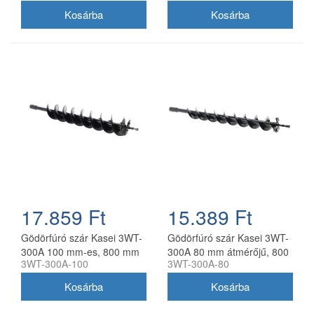
17.859 Ft
15.389 Ft
Gödörfúró szár Kasei 3WT-
Gödörfúró szár Kasei 3WT-
300A 100 mm-es, 800 mm
300A 80 mm átmérőjű, 800
3WT-300A-100
3WT-300A-80
hosszú
mm hosszú