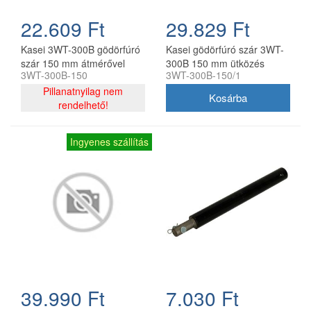
22.609 Ft
29.829 Ft
Kasei 3WT-300B gödörfúró
Kasei gödörfúró szár 3WT-
szár 150 mm átmérővel
300B 150 mm ütközés
3WT-300B-150
3WT-300B-150/1
tompítóval
Pillanatnyilag nem
rendelhető!
Ingyenes szállítás
39.990 Ft
7.030 Ft