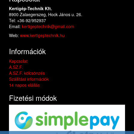
Kertigép-Technik Kft.
8900 Zalaegerszeg, Hock János u. 26.
Tel: +36-92/952937
Email:
kertigeptechnik@gmail.com
Web:
www.kertigeptechnik.hu
Információk
Kapcsolat
A.SZ.F.
A.SZ.F. kölcsönzés
Szállítási információk
14 napos elállás
Fizetési módok