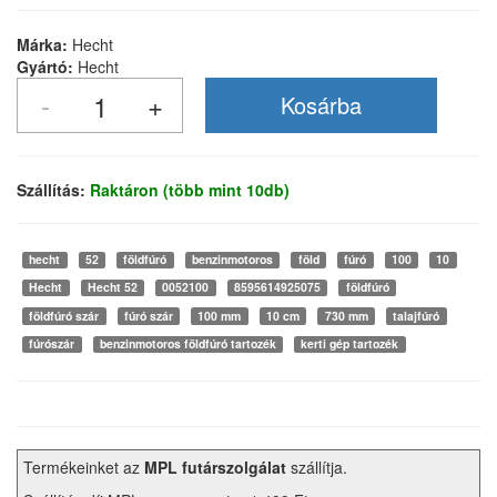
Márka:
Hecht
Gyártó:
Hecht
Szállítás:
Raktáron (több mint 10db)
hecht
52
földfúró
benzinmotoros
föld
fúró
100
10
Hecht
Hecht 52
0052100
8595614925075
földfúró
földfúró szár
fúró szár
100 mm
10 cm
730 mm
talajfúró
fúrószár
benzinmotoros földfúró tartozék
kerti gép tartozék
Termékeinket az
MPL futárszolgálat
szállítja.