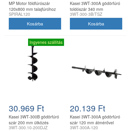
MP Motor földfúrószár
Kasei 3WT-300A gödörfúró
120x800 mm talajfúróhoz
toldószár 340 mm
SPIRAL120
3WT-300-3B/TSZ
Ingyenes szállítás
30.969 Ft
20.139 Ft
Kasei 3WT-300B gödörfúró
Kasei 3WT-300A gödörfúró
szár 200 mm ütközés
szár 120 mm átmérővel
3WT-300.10-200DJZ
3WT-300A-120
tompítóval