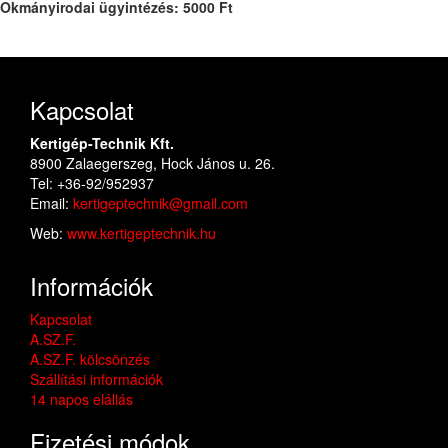
Okmányirodai ügyintézés: 5000 Ft
Kapcsolat
Kertigép-Technik Kft.
8900 Zalaegerszeg, Hock János u. 26.
Tel: +36-92/952937
Email:
kertigeptechnik@gmail.com
Web:
www.kertigeptechnik.hu
Információk
Kapcsolat
A.SZ.F.
A.SZ.F. kölcsönzés
Szállítási információk
14 napos elállás
Fizetési módok