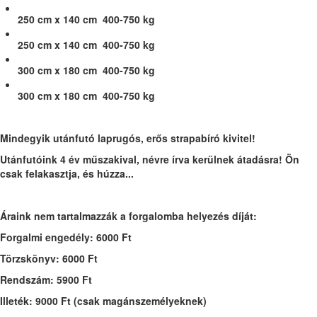
250 cm x 140 cm
400-750 kg
250 cm x 140 cm
400-750 kg
300 cm x 180 cm
400-750 kg
300 cm x 180 cm
400-750 kg
Mindegyik utánfutó laprugós, erős strapabíró kivitel!
Utánfutóink 4 év műszakival, névre írva kerülnek átadásra! Ön
csak felakasztja, és húzza...
Áraink nem tartalmazzák a forgalomba helyezés díját:
Forgalmi engedély: 6000 Ft
Törzskönyv: 6000 Ft
Rendszám: 5900 Ft
Illeték: 9000 Ft (csak magánszemélyeknek)