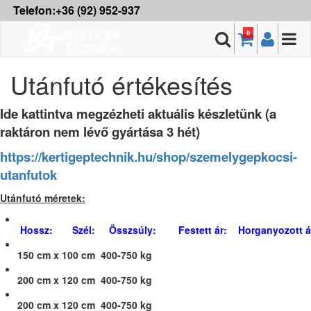
Telefon:+36 (92) 952-937
0
Utánfutó értékesítés
Ide kattintva megzézheti aktuális készletünk (a
raktáron nem lévő gyártása 3 hét)
https://kertigeptechnik.hu/shop/szemelygepkocsi-
utanfutok
Utánfutó méretek:
Hossz: Szél: Összsúly: Festett ár: Horganyozott á
150 cm x 100 cm 400-750 kg
200 cm x 120 cm
400-750 kg
200 cm x 120 cm
400-750 kg