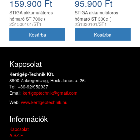
159.900 Ft
95.900 Ft
STIGA akkumulátoros
STIGA akkumulátoros
hómaró ST 700e (
hómaró ST 300e (
2S1500101/ST1
2S1330101/ST1
akkumulátor és töltő nélkül )
akkumulátor és töltő nélkül )
Kapcsolat
Kertigép-Technik Kft.
8900 Zalaegerszeg, Hock János u. 26.
Tel: +36-92/952937
Email:
kertigeptechnik@gmail.com
Web:
www.kertigeptechnik.hu
Információk
Kapcsolat
A.SZ.F.