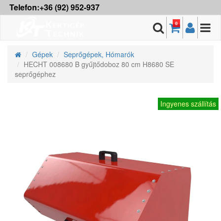
Telefon:+36 (92) 952-937
0
Gépek
Seprőgépek, Hómarók
HECHT 008680 B gyűjtődoboz 80 cm H8680 SE
seprőgéphez
Ingyenes szállítás