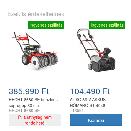
Ezek is érdekelhetnek
Ingyenes szállítás
Ingyenes szállítás
385.990 Ft
104.490 Ft
HECHT 8680 SE benzines
AL-KO 36 V AKKUS
seprőgép 80 cm
HÓMARÓ ST 4048
HECHT 8680 SE
113591
munkaszélességgel
Pillanatnyilag nem
rendelhető!