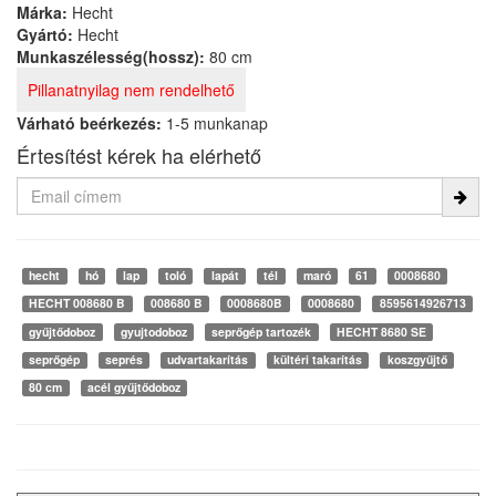
Márka:
Hecht
Gyártó:
Hecht
Munkaszélesség(hossz):
80 cm
Pillanatnyilag nem rendelhető
Várható beérkezés:
1-5 munkanap
Értesítést kérek ha elérhető
hecht
hó
lap
toló
lapát
tél
maró
61
0008680
HECHT 008680 B
008680 B
0008680B
0008680
8595614926713
gyűjtődoboz
gyujtodoboz
seprőgép tartozék
HECHT 8680 SE
seprőgép
seprés
udvartakarítás
kültéri takarítás
koszgyűjtő
80 cm
acél gyűjtődoboz