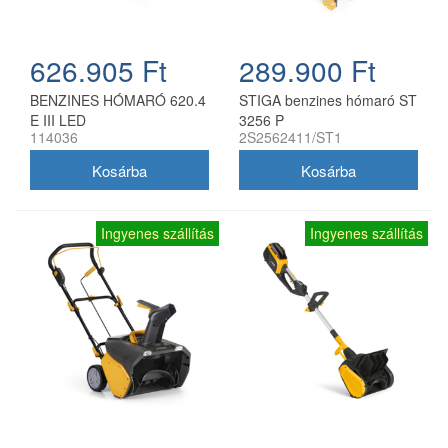
626.905 Ft
289.900 Ft
BENZINES HÓMARÓ 620.4
STIGA benzines hómaró ST
E III LED
3256 P
114036
2S2562411/ST1
Ingyenes szállítás
Ingyenes szállítás