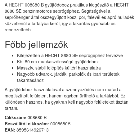
A HECHT 008680 B gyűjtődoboz praktikus kiegészítő a HECHT
8680 SE benzinmotoros seprőgéphez. Segítségével a
seprőhenger által összegyűjtött kosz, por, falevél és apró hulladék
közvetlenül a tartályba kerül, így a takarítás gyorsabb és
rendezettebb.
Főbb jellemzők
Kifejezetten a HECHT 8680 SE seprőgéphez tervezve
Kb. 80 cm munkaszélességű gyűjtődoboz
Masszív, stabil felépítés kültéri használatra
Nagyobb udvarok, járdák, parkolók és ipari területek
takarításához
A gyűjtődoboz használatával a szennyeződés nem marad a
megtisztított felületen, hanem egyben üríthető a tartályból. Ez
különösen hasznos, ha gyakran kell nagyobb felületeket tisztán
tartani.
Cikkszám:
008680 B
Beszállítói cikkszám:
0008680B
EAN:
8595614926713