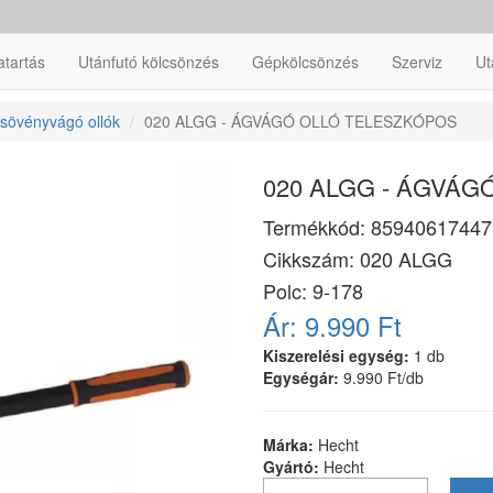
atartás
Utánfutó kölcsönzés
Gépkölcsönzés
Szerviz
Ut
sövényvágó ollók
020 ALGG - ÁGVÁGÓ OLLÓ TELESZKÓPOS
020 ALGG - ÁGVÁ
Termékkód:
85940617447
Cikkszám:
020 ALGG
Polc: 9-178
Ár:
9.990 Ft
Kiszerelési egység:
1 db
Egységár:
9.990 Ft/db
Márka:
Hecht
Gyártó:
Hecht