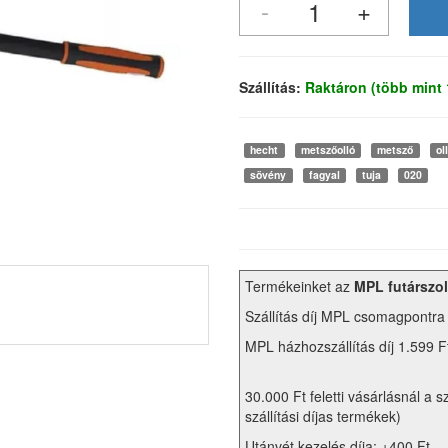
Szállítás:
Raktáron (több mint
hecht
metszőolló
metsző
ol
sövény
fagyal
tuja
020
Termékeinket az
MPL futárszol
Szállítás díj MPL csomagpontra
MPL házhozszállítás díj 1.599 F
30.000 Ft feletti vásárlásnál a s
szállítási díjas termékek)
Utánvét kezelés díja: +400 Ft