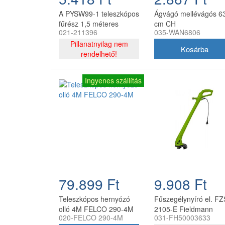
A PYSW99-1 teleszkópos
Ágvágó mellévágós 6
fűrész 1,5 méteres
cm CH
021-211396
035-WAN6806
hosszával ideális eszköz
a fák és bokrok
Pillanatnyilag nem
nyírására. Kiváló
rendelhető!
minőségű anyagokból
készült, és biztosítja a
Ingyenes szállítás
növények pontos és
hatékony nyírását.
Segítségével könnyedén
tökéletes eredményt
érhet el.
79.899 Ft
9.908 Ft
Teleszkópos hernyózó
Fűszegélynyíró el. FZ
olló 4M FELCO 290-4M
2105-E Fieldmann
020-FELCO 290-4M
031-FH50003633
250W, 22 cm