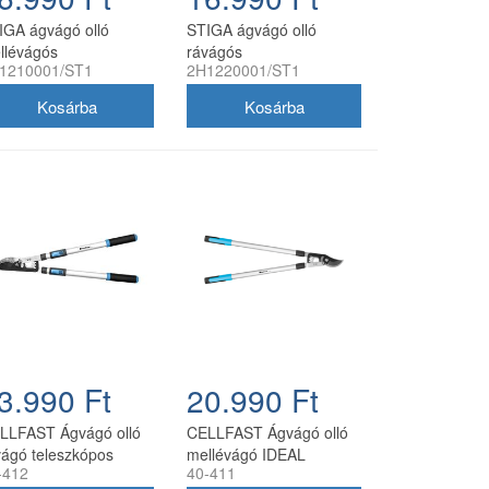
IGA ágvágó olló
STIGA ágvágó olló
llévágós
rávágós
1210001/ST1
2H1220001/ST1
3.990 Ft
20.990 Ft
LLFAST Ágvágó olló
CELLFAST Ágvágó olló
vágó teleszkópos
mellévágó IDEAL
-412
40-411
EAL