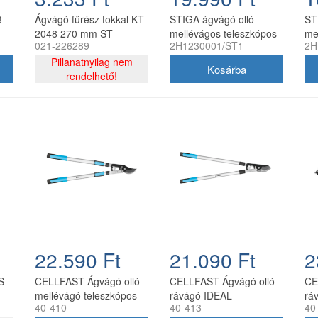
3
Ágvágó fűrész tokkal KT
STIGA ágvágó olló
ST
2048 270 mm ST
mellévágos teleszkópos
me
021-226289
2H1230001/ST1
2H
Pillanatnyilag nem
rendelhető!
22.590 Ft
21.090 Ft
2
S
CELLFAST Ágvágó olló
CELLFAST Ágvágó olló
CE
mellévágó teleszkópos
rávágó IDEAL
rá
40-410
40-413
40
IDEAL
ID