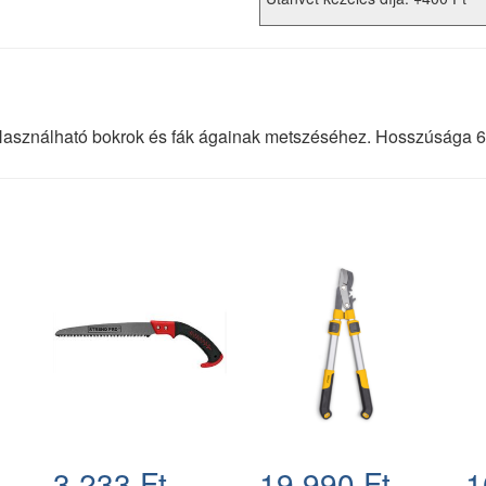
 Használható bokrok és fák ágainak metszéséhez. Hosszúsága 63
3.233 Ft
19.990 Ft
1