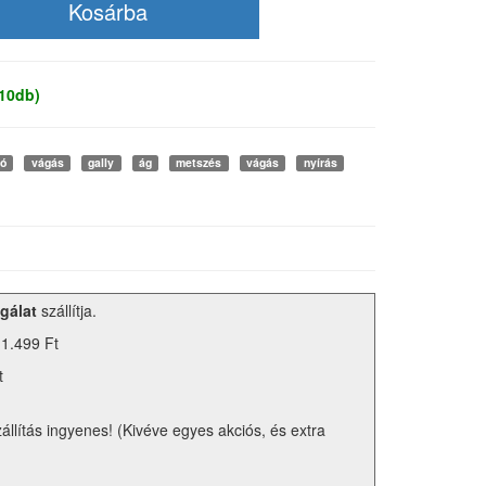
 10db)
ló
vágás
gally
ág
metszés
vágás
nyírás
gálat
szállítja.
 1.499 Ft
t
zállítás ingyenes! (Kivéve egyes akciós, és extra