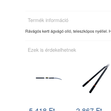
Termék információ
Rávágós kerti ágvágó olló, teleszkópos nyéllel.
Ezek is érdekelhetnek
5.418 Ft
2.867 Ft