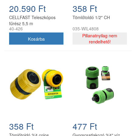
20.590 Ft
358 Ft
CELLFAST Teleszkópos
Tömlőtoldó 1/2" CH
fűrész 5,5 m
40-426
035-WIL4808
Pillanatnyilag nem
rendelhető!
358 Ft
477 Ft
Tömlőtoldó 3/4 colos
Gyorscsatlakozó 3/4" víz