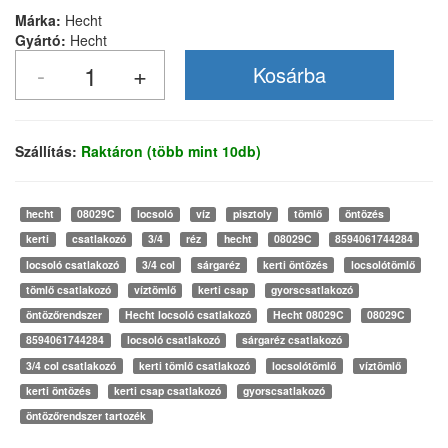
Márka:
Hecht
Gyártó:
Hecht
Szállítás:
Raktáron (több mint 10db)
hecht
08029C
locsoló
víz
pisztoly
tömlő
öntözés
kerti
csatlakozó
3/4
réz
hecht
08029C
8594061744284
locsoló csatlakozó
3/4 col
sárgaréz
kerti öntözés
locsolótömlő
tömlő csatlakozó
víztömlő
kerti csap
gyorscsatlakozó
öntözőrendszer
Hecht locsoló csatlakozó
Hecht 08029C
08029C
8594061744284
locsoló csatlakozó
sárgaréz csatlakozó
3/4 col csatlakozó
kerti tömlő csatlakozó
locsolótömlő
víztömlő
kerti öntözés
kerti csap csatlakozó
gyorscsatlakozó
öntözőrendszer tartozék