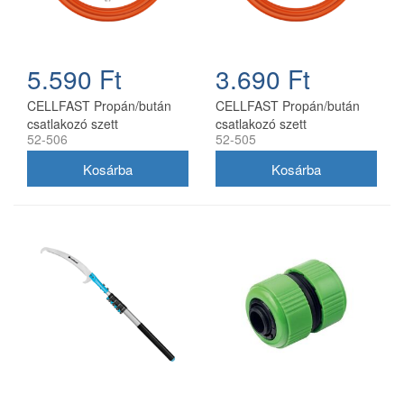
5.590 Ft
3.690 Ft
CELLFAST Propán/bután
CELLFAST Propán/bután
csatlakozó szett
csatlakozó szett
52-506
52-505
nyomásmérővel