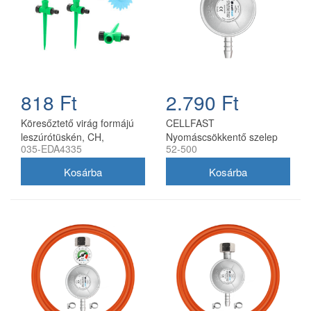
818 Ft
2.790 Ft
Köresőztető virág formájú
CELLFAST
leszúrótüskén, CH,
Nyomáscsökkentő szelep
035-EDA4335
52-500
5900779884335