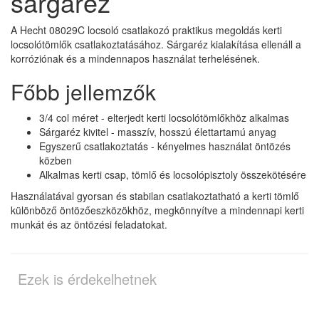
sárgaréz
A Hecht 08029C locsoló csatlakozó praktikus megoldás kerti
locsolótömlők csatlakoztatásához. Sárgaréz kialakítása ellenáll a
korróziónak és a mindennapos használat terhelésének.
Főbb jellemzők
3/4 col méret - elterjedt kerti locsolótömlőkhöz alkalmas
Sárgaréz kivitel - masszív, hosszú élettartamú anyag
Egyszerű csatlakoztatás - kényelmes használat öntözés
közben
Alkalmas kerti csap, tömlő és locsolópisztoly összekötésére
Használatával gyorsan és stabilan csatlakoztatható a kerti tömlő
különböző öntözőeszközökhöz, megkönnyítve a mindennapi kerti
munkát és az öntözési feladatokat.
Ezek is érdekelhetnek