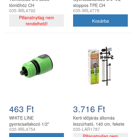
tömlőhöz CH
stoppos TPE CH
035-WIL4792
035-WIL4778
5901292684778
Pillanatnyilag nem
rendelhető!
463 Ft
3.716 Ft
WHITE LINE
Kerti időjárás állomás
gyorscsatlakozó 1/2"
leszúrható, 140 cm, fekete
035-WIL4754
035-LAR1787
stoppos CH
Pillanatnyilag nem