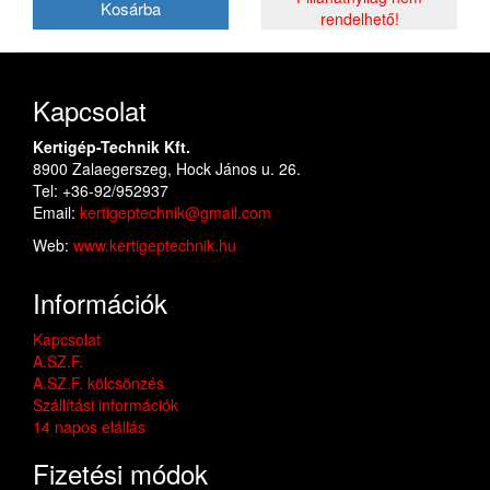
rendelhető!
Kapcsolat
Kertigép-Technik Kft.
8900 Zalaegerszeg, Hock János u. 26.
Tel: +36-92/952937
Email:
kertigeptechnik@gmail.com
Web:
www.kertigeptechnik.hu
Információk
Kapcsolat
A.SZ.F.
A.SZ.F. kölcsönzés
Szállítási információk
14 napos elállás
Fizetési módok