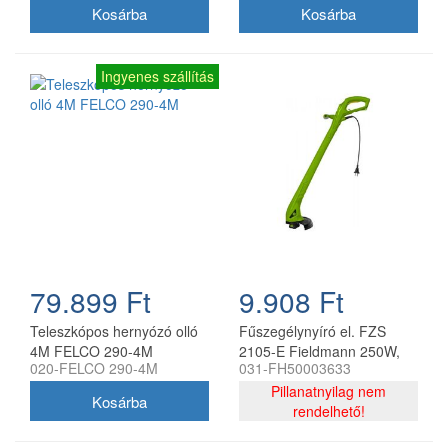
Ingyenes szállítás
79.899 Ft
9.908 Ft
Teleszkópos hernyózó olló
Fűszegélynyíró el. FZS
4M FELCO 290-4M
2105-E Fieldmann 250W,
020-FELCO 290-4M
031-FH50003633
22 cm
Pillanatnyilag nem
rendelhető!