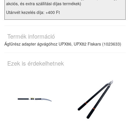
akciós, és extra szállítási díjas termékek)
Utánvét kezelés díja: +400 Ft
Termék információ
Ágfűrész adapter ágvágóhoz UPX86, UPX82 Fiskars (1023633)
Ezek is érdekelhetnek