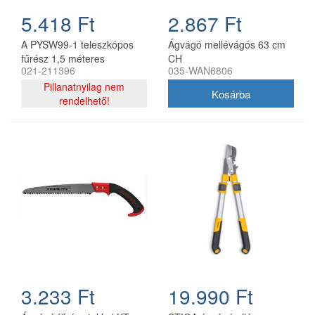
5.418 Ft
2.867 Ft
A PYSW99-1 teleszkópos
Ágvágó mellévágós 63 cm
fűrész 1,5 méteres
CH
021-211396
035-WAN6806
hosszával ideális eszköz a
fák és bokrok nyírására.
Pillanatnyilag nem
Kiváló minőségű
rendelhető!
anyagokból készült, és
biztosítja a növények
pontos és hatékony
nyírását. Segítségével
könnyedén tökéletes
eredményt érhet el.
3.233 Ft
19.990 Ft