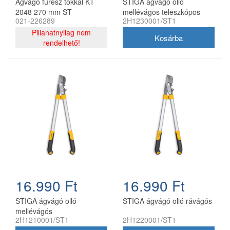
Ágvágó fűrész tokkal KT
STIGA ágvágó olló
2048 270 mm ST
mellévágos teleszkópos
021-226289
2H1230001/ST1
Pillanatnyilag nem
rendelhető!
16.990 Ft
16.990 Ft
STIGA ágvágó olló
STIGA ágvágó olló rávágós
mellévágós
2H1210001/ST1
2H1220001/ST1