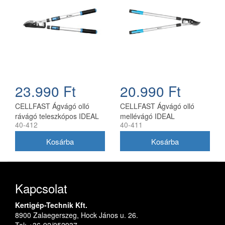
23.990 Ft
20.990 Ft
CELLFAST Ágvágó olló
CELLFAST Ágvágó olló
rávágó teleszkópos IDEAL
mellévágó IDEAL
40-412
40-411
Kapcsolat
Kertigép-Technik Kft.
8900 Zalaegerszeg, Hock János u. 26.