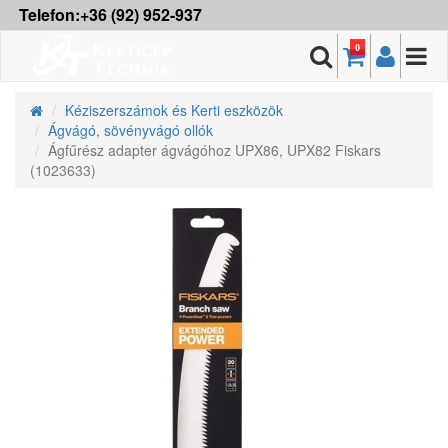
Telefon:+36 (92) 952-937
0
Kéziszerszámok és Kerti eszközök
Ágvágó, sövényvágó ollók
Ágfűrész adapter ágvágóhoz UPX86, UPX82 Fiskars
(1023633)