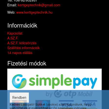
Tel: +36-92/952937
Email:
kertigeptechnik@gmail.com
Web:
www.kertigeptechnik.hu
Információk
Kapcsolat
A.SZ.F.
A.SZ.F. kölcsönzés
Szállítási információk
14 napos elállás
Fizetési módok
Rendben
Kedves Látogató! Sütiket (cookie) azért használunk, hogy
weboldalunkat még jobban az Ön személyes igényeire