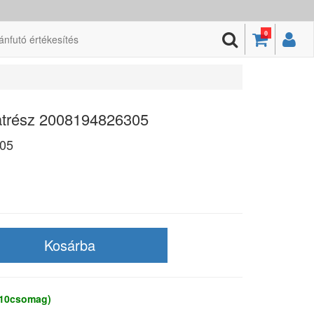
0
ánfutó értékesítés
katrész 2008194826305
05
 10csomag)