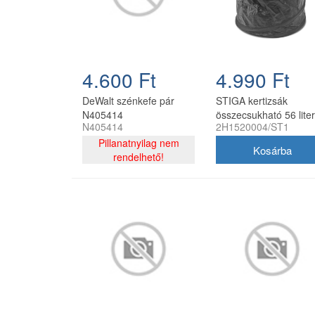
4.600 Ft
4.990 Ft
DeWalt szénkefe pár
STIGA kertizsák
N405414
összecsukható 56 liter
N405414
2H1520004/ST1
2006787268525
Pillanatnyilag nem
rendelhető!