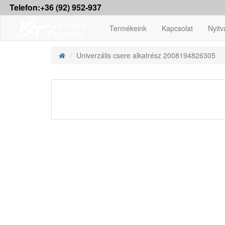
Telefon:+36 (92) 952-937
Termékeink
Kapcsolat
Nyitv
Univerzális csere alkatrész 2008194826305