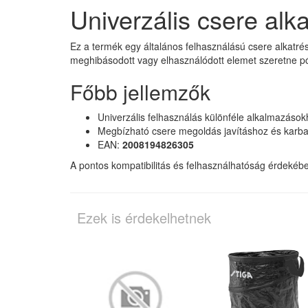
Univerzális csere al
Ez a termék egy általános felhasználású csere alkatré
meghibásodott vagy elhasználódott elemet szeretne pó
Főbb jellemzők
Univerzális felhasználás különféle alkalmazáso
Megbízható csere megoldás javításhoz és karba
EAN:
2008194826305
A pontos kompatibilitás és felhasználhatóság érdekében
Ezek is érdekelhetnek