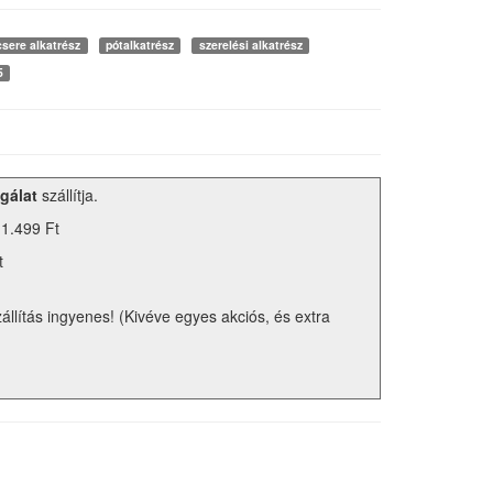
csere alkatrész
pótalkatrész
szerelési alkatrész
5
gálat
szállítja.
 1.499 Ft
t
zállítás ingyenes! (Kivéve egyes akciós, és extra