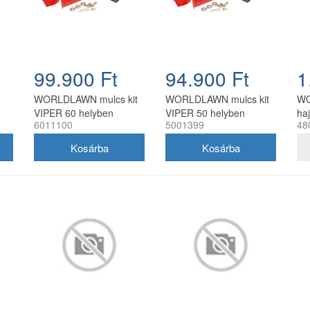
99.900 Ft
94.900 Ft
1
WORLDLAWN mulcs kit
WORLDLAWN mulcs kit
W
VIPER 60 helyben
VIPER 50 helyben
ha
6011100
5001399
48
forduló botkormányos
forduló botkormányos
he
fűnyíró traktorhoz
fűnyíró traktorhoz
bo
tr