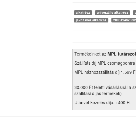
alkatrész
univerzális alkatrész
javításhoz alkatrész
200819482630
Termékeinket az
MPL futárszol
Szállítás díj MPL csomagpontra
MPL házhozszállítás díj 1.599 F
30.000 Ft feletti vásárlásnál a s
szállítási díjas termékek)
Utánvét kezelés díja: +400 Ft