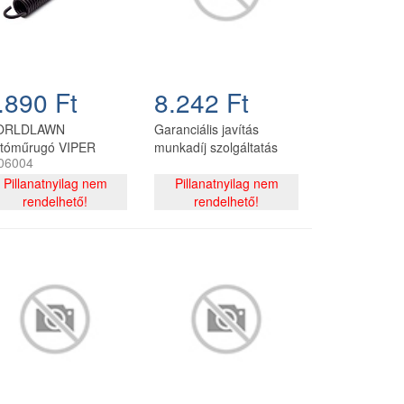
.890 Ft
8.242 Ft
ORLDLAWN
Garanciális javítás
jtóműrugó VIPER
munkadíj szolgáltatás
06004
lyben forduló
tkormányos fűnyíró
Pillanatnyilag nem
Pillanatnyilag nem
aktorhoz
rendelhető!
rendelhető!