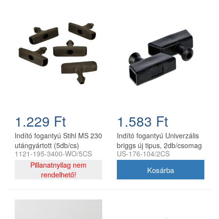
1.229 Ft
1.583 Ft
Indító fogantyú Stihl MS 230
Indító fogantyú Univerzális
utángyártott (5db/cs)
briggs új tipus, 2db/csomag
1121-195-3400-WO/5CS
US-176-104/2CS
utángyártott
Pillanatnyilag nem
rendelhető!