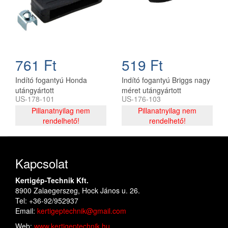
761 Ft
519 Ft
Indító fogantyú Honda
Indító fogantyú Briggs nagy
utángyártott
méret utángyártott
US-178-101
US-176-103
Pillanatnyilag nem
Pillanatnyilag nem
rendelhető!
rendelhető!
Kapcsolat
Kertigép-Technik Kft.
8900 Zalaegerszeg, Hock János u. 26.
Tel: +36-92/952937
Email:
kertigeptechnik@gmail.com
Web:
www.kertigeptechnik.hu