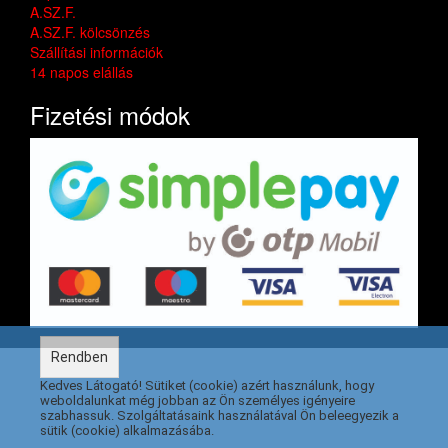
A.SZ.F.
A.SZ.F. kölcsönzés
Szállítási információk
14 napos elállás
Fizetési módok
Rendben
Kedves Látogató! Sütiket (cookie) azért használunk, hogy
weboldalunkat még jobban az Ön személyes igényeire
szabhassuk. Szolgáltatásaink használatával Ön beleegyezik a
sütik (cookie) alkalmazásába.