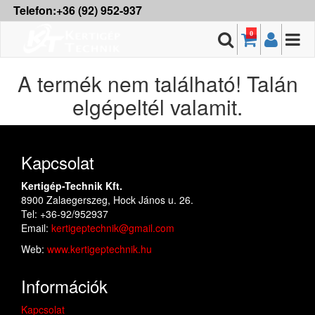
Telefon:+36 (92) 952-937
0
A termék nem található! Talán
elgépeltél valamit.
Kapcsolat
Kertigép-Technik Kft.
8900 Zalaegerszeg, Hock János u. 26.
Tel: +36-92/952937
Email:
kertigeptechnik@gmail.com
Web:
www.kertigeptechnik.hu
Információk
Kapcsolat