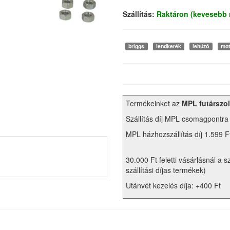
Szállítás:
Raktáron (kevesebb 
briggs
lendkerék
lehúzó
mot
Termékeinket az
MPL futárszol
Szállítás díj MPL csomagpontra
MPL házhozszállítás díj 1.599 F
30.000 Ft feletti vásárlásnál a s
szállítási díjas termékek)
Utánvét kezelés díja: +400 Ft