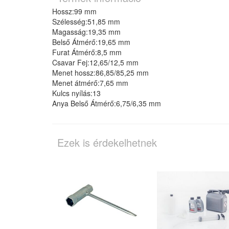
Hossz:99 mm
Szélesség:51,85 mm
Magasság:19,35 mm
Belső Átmérő:19,65 mm
Furat Átmérő:8,5 mm
Csavar Fej:12,65/12,5 mm
Menet hossz:86,85/85,25 mm
Menet átmérő:7,65 mm
Kulcs nyílás:13
Anya Belső Átmérő:6,75/6,35 mm
Ezek is érdekelhetnek