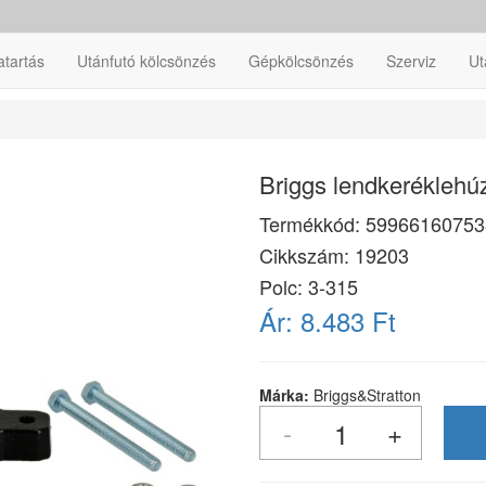
atartás
Utánfutó kölcsönzés
Gépkölcsönzés
Szerviz
Ut
Briggs lendkeréklehú
Termékkód:
59966160753
Cikkszám:
19203
Polc: 3-315
Ár:
8.483 Ft
Márka:
Briggs&Stratton