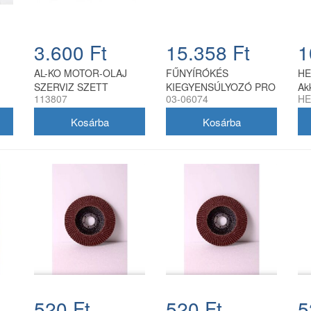
3.600 Ft
15.358 Ft
1
AL-KO MOTOR-OLAJ
FŰNYÍRÓKÉS
HE
SZERVIZ SZETT
KIEGYENSÚLYOZÓ PRO
Ak
113807
03-06074
HE
4GARDEN
520 Ft
520 Ft
5