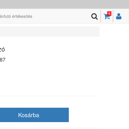
0
ánfutó értékesítés
zó
87