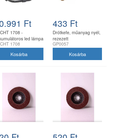
0.991 Ft
433 Ft
CHT 1708 -
Drótkefe, műanyag nyél,
kumulátoros led lámpa
rezezett
CHT 1708
GP0057
20 Ft
520 Ft