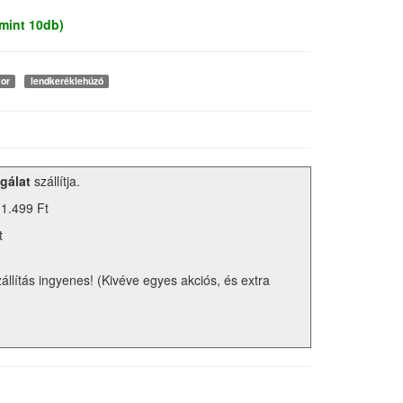
mint 10db)
or
lendkeréklehúzó
gálat
szállítja.
 1.499 Ft
t
zállítás ingyenes! (Kivéve egyes akciós, és extra