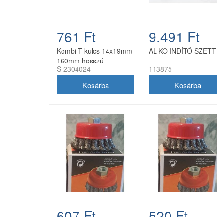
761 Ft
9.491 Ft
Kombi T-kulcs 14x19mm
AL-KO INDÍTÓ SZETT
160mm hosszú
S-2304024
113875
607 Ft
520 Ft