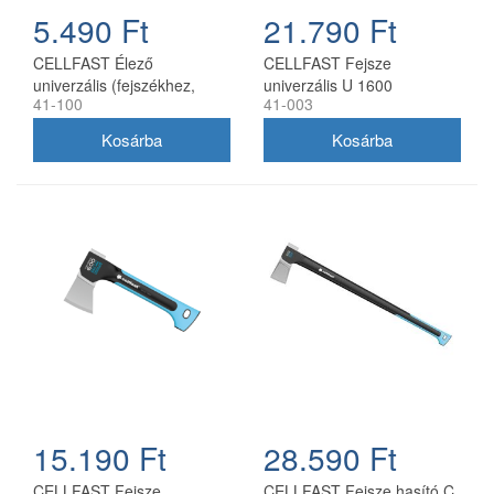
5.490 Ft
21.790 Ft
CELLFAST Élező
CELLFAST Fejsze
univerzális (fejszékhez,
univerzális U 1600
41-100
41-003
késekhez, ollókhoz)
ENERGO (1,6 kg)
15.190 Ft
28.590 Ft
CELLFAST Fejsze
CELLFAST Fejsze hasító C