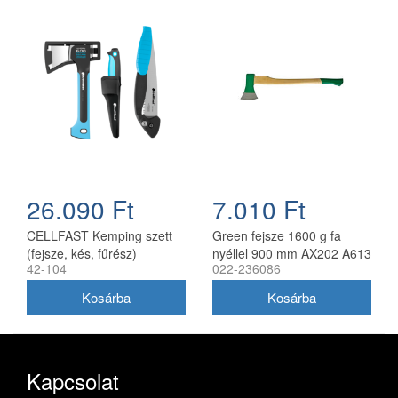
26.090 Ft
7.010 Ft
CELLFAST Kemping szett
Green fejsze 1600 g fa
(fejsze, kés, fűrész)
nyéllel 900 mm AX202 A613
42-104
022-236086
ENERGO
Kapcsolat