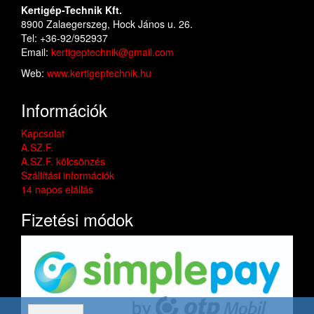
Kertigép-Technik Kft.
8900 Zalaegerszeg, Hock János u. 26.
Tel: +36-92/952937
Email:
kertigeptechnik@gmail.com
Web:
www.kertigeptechnik.hu
Információk
Kapcsolat
A.SZ.F.
A.SZ.F. kölcsönzés
Szállítási információk
14 napos elállás
Fizetési módok