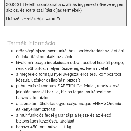
30.000 Ft feletti vásárlásnál a szállítás ingyenes! (Kivéve egyes
akciós, és extra szállítási díjas termékek)
Utánvét kezelés díja: +400 Ft
Termék információ
erős vágófejsze, ácsmunkákhoz, kertészkedéshez, építési
és takarítási munkákhoz ajánlott
kiváló minőségű indukciósan edzett acélból készült penge,
rendkívül tartós, mélyen összehegesztve a nyéllel
a megfelelő formájú nyél üvegszál erősítésű kompozitból
készült, ütéskor csillapítást biztosít
puha, csúszásmentes SAFETOUCH felület, amely a nyél
jelentős hosszát borítja, biztos fogást és kényelmes
használatot biztosít
a szerszám tökéletes egyensúlya magas ENERGOnómiát
és kényelmet biztosít
a multifunkciós fedél garantálja a fejsze és az élező
biztonságos kezelését, tárolását
hossza 450 mm, súlya 1. 1 kg