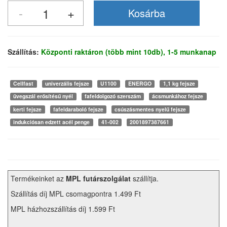
Szállítás:
Központi raktáron (több mint 10db), 1-5 munkanap
Cellfast
univerzális fejsze
U1100
ENERGO
1,1 kg fejsze
üvegszál erősítésű nyél
fafeldolgozó szerszám
ácsmunkához fejsze
kerti fejsze
fafeldaraboló fejsze
csúszásmentes nyelű fejsze
indukciósan edzett acél penge
41-002
2001897387661
Termékeinket az
MPL futárszolgálat
szállítja.
Szállítás díj MPL csomagpontra 1.499 Ft
MPL házhozszállítás díj 1.599 Ft