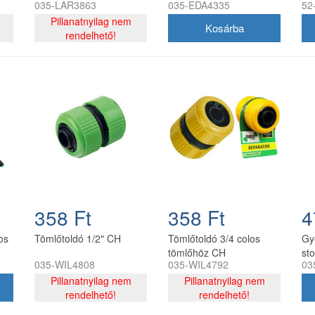
035-LAR3863
035-EDA4335
52
szerelvényekkel CH
CH, 5900779884335
sz
Pillanatnyilag nem
rendelhető!
358 Ft
358 Ft
4
os
Tömlőtoldó 1/2" CH
Tömlőtoldó 3/4 colos
Gy
tömlőhöz CH
st
035-WIL4808
035-WIL4792
03
59
Pillanatnyilag nem
Pillanatnyilag nem
rendelhető!
rendelhető!