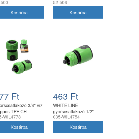
-500
52-506
elep
nyomásmérővel
77 Ft
463 Ft
orscsatlakozó 3/4" víz
WHITE LINE
oppos TPE CH
gyorscsatlakozó 1/2"
5-WIL4778
035-WIL4754
01292684778
stoppos CH