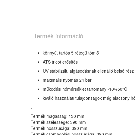
Termék információ
könnyű, tartós 5 rétegű tömlő
ATS tricot erősítés
UV stabilizált, algásodásnak ellenálló belső rész
maximális nyomás 24 bar
működési hőmérséklet tartomány -10/+50°C
kiváló használati tulajdonságok még alacsony h
.
Termék magasság: 130 mm
Termék szélessége: 390 mm
Termék hosszúsága: 390 mm
Termék csomagolási hosszúsága: 390 mm