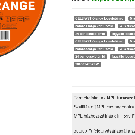
CELLFAST Orange locsolótömlő
5 r
narancssárga kerti tömlő
ATS tricot
24 bar locsolótömlő
fagyálló locsol
CELLFAST Orange locsolótömlő
5 r
narancssárga kerti tömlő
ATS tricot
24 bar locsolótömlő
fagyálló locsol
2006974752752
Termékeinket az
MPL futárszol
Szállítás díj MPL csomagpontra
MPL házhozszállítás díj 1.599 F
30.000 Ft feletti vásárlásnál a s