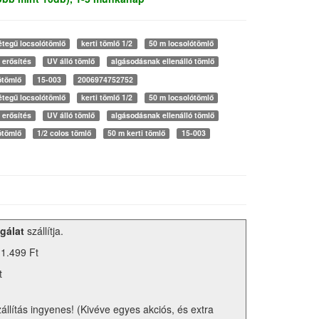
étegű locsolótömlő
kerti tömlő 1/2
50 m locsolótömlő
 erősítés
UV álló tömlő
algásodásnak ellenálló tömlő
ótömlő
15-003
2006974752752
étegű locsolótömlő
kerti tömlő 1/2
50 m locsolótömlő
 erősítés
UV álló tömlő
algásodásnak ellenálló tömlő
ótömlő
1/2 colos tömlő
50 m kerti tömlő
15-003
gálat
szállítja.
 1.499 Ft
t
zállítás ingyenes! (Kivéve egyes akciós, és extra