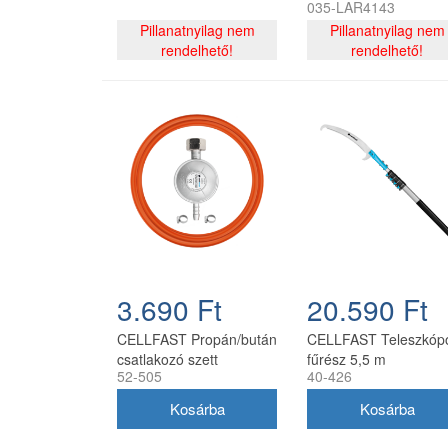
035-LAR4143
szerelvényekkel CH
Pillanatnyilag nem
Pillanatnyilag nem
rendelhető!
rendelhető!
3.690 Ft
20.590 Ft
CELLFAST Propán/bután
CELLFAST Teleszkóp
csatlakozó szett
fűrész 5,5 m
52-505
40-426