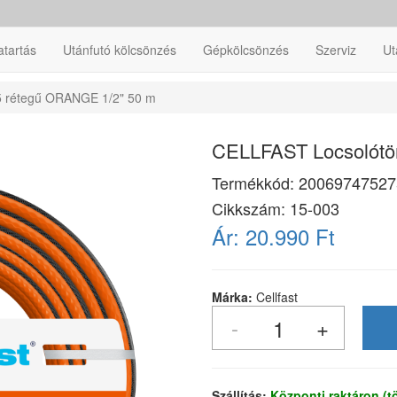
atartás
Utánfutó kölcsönzés
Gépkölcsönzés
Szerviz
Ut
5 rétegű ORANGE 1/2" 50 m
CELLFAST Locsolótö
Termékkód:
20069747527
Cikkszám:
15-003
Ár:
20.990 Ft
Márka:
Cellfast
Szállítás:
Központi raktáron (