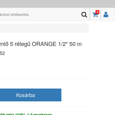
0
ánfutó értékesítés
mlő 5 rétegű ORANGE 1/2" 50 m
52
több mint 10db), 1-5 munkanap