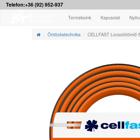
Telefon:+36 (92) 952-937
Termékeink
Kapcsolat
Nyitv
Öntözéstechnika
CELLFAST Locsolótömlő 