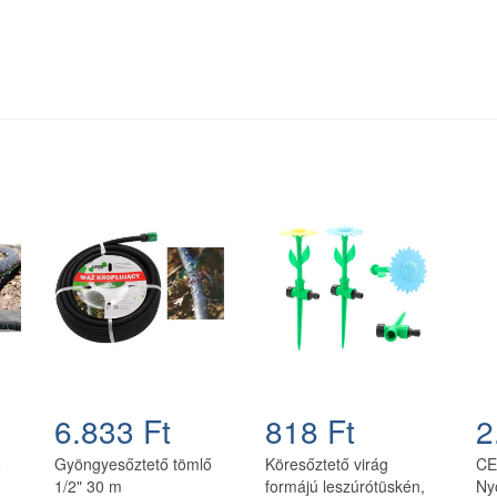
6.833 Ft
818 Ft
2
ő
Gyöngyesőztető tömlő
Köresőztető virág
CE
1/2" 30 m
formájú leszúrótüskén,
Ny