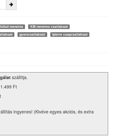
külső menetes
KM menetes csatlakozó
atlakozó
gyorscsatlakozó
Ipierre csapcsatlakozó
gálat
szállítja.
 1.499 Ft
t
zállítás ingyenes! (Kivéve egyes akciós, és extra