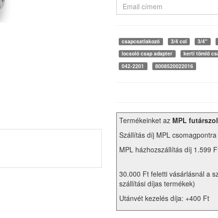
csapcsatlakozó
3/4 col
3/4"
locsoló csap adapter
kerti tömlő cs
042-2201
8008520022016
Termékeinket az
MPL futárszol
Szállítás díj MPL csomagpontra
MPL házhozszállítás díj 1.599 F
30.000 Ft feletti vásárlásnál a s
szállítási díjas termékek)
Utánvét kezelés díja: +400 Ft