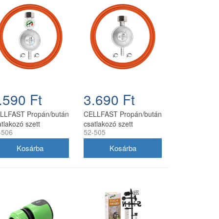
.590 Ft
3.690 Ft
LLFAST Propán/bután
CELLFAST Propán/bután
tlakozó szett
csatlakozó szett
-506
52-505
omásmérővel