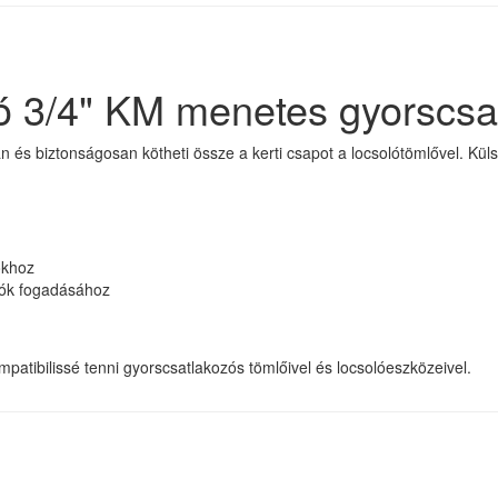
zó 3/4" KM menetes gyorscsa
n és biztonságosan kötheti össze a kerti csapot a locsolótömlővel. Kü
okhoz
zók fogadásához
mpatibilissé tenni gyorscsatlakozós tömlőivel és locsolóeszközeivel.