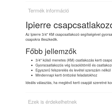
Termék információ
Ipierre csapcsatlako
Az Ipierre 3/4" KM csapcsatlakozó segítségével gyorsa
csapokra illeszkedik.
Főbb jellemzők
3/4" külső menetes (KM) csatlakozás kerti csap
Gyorscsatlakozós vég locsolótömlő és csatlako
Egyszerű felszerelés és levétel szerszám nélkül
Mindennapi kerti öntözési feladatokhoz
Ideális választás, ha meglévő kerti csapját szeretné ko
Ezek is érdekelhetnek