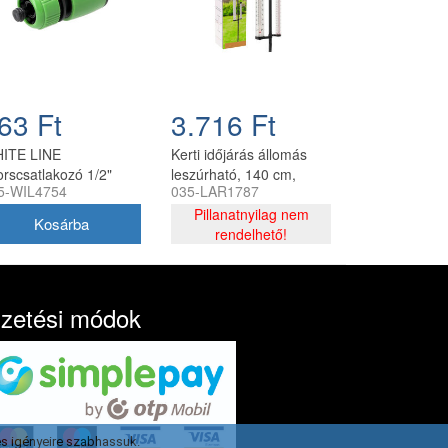
63 Ft
3.716 Ft
ITE LINE
Kerti időjárás állomás
orscsatlakozó 1/2"
leszúrható, 140 cm,
5-WIL4754
035-LAR1787
oppos CH
fekete
Pillanatnyilag nem
rendelhető!
izetési módok
s igényeire szabhassuk.