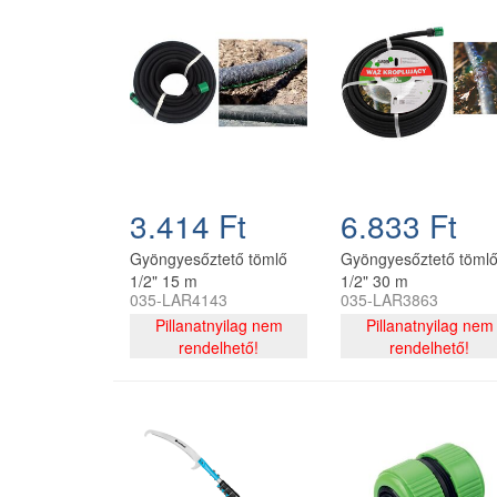
3.414 Ft
6.833 Ft
Gyöngyesőztető tömlő
Gyöngyesőztető töml
1/2" 15 m
1/2" 30 m
035-LAR4143
035-LAR3863
szerelvényekkel CH
szerelvényekkel CH
Pillanatnyilag nem
Pillanatnyilag nem
rendelhető!
rendelhető!