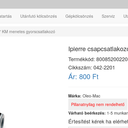
atartás
Utánfutó kölcsönzés
Gépkölcsönzés
Szerviz
Ut
4" KM menetes gyorscsatlakozó
Ipierre csapcsatlako
Termékkód:
80085200220
Cikkszám:
042-2201
Ár:
800 Ft
Márka:
Oleo-Mac
Pillanatnyilag nem rendelhető
Várható beérkezés:
1-5 munka
Értesítést kérek ha elérhe