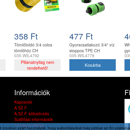
358 Ft
477 Ft
4
Tömlőtoldó 3/4 colos
Gyorscsatlakozó 3/4" víz
WH
tömlőhöz CH
stoppos TPE CH
gy
035-WIL4792
035-WIL4778
03
5901292684778
st
Pillanatnyilag nem
rendelhető!
Információk
F
Kapcsolat
A.SZ.F.
A.SZ.F. kölcsönzés
Szállítási információk
14 napos elállás
t (cookie) azért használunk, hogy weboldalunkat még jobban az Ön személye