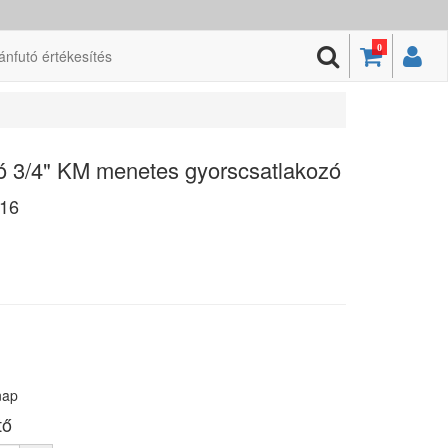
0
ánfutó értékesítés
zó 3/4" KM menetes gyorscsatlakozó
16
nap
tő