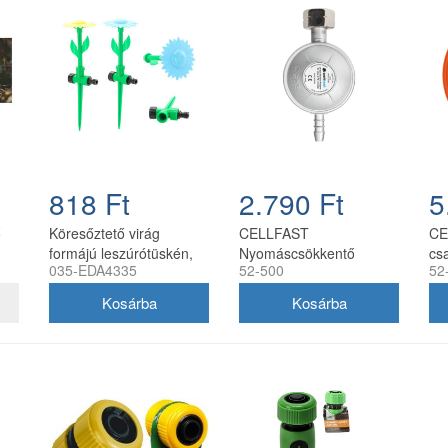
818 Ft
2.790 Ft
5
ő
Köresőztető virág
CELLFAST
CE
formájú leszúrótüskén,
Nyomáscsökkentő
csa
035-EDA4335
52-500
52
CH, 5900779884335
szelep
ny