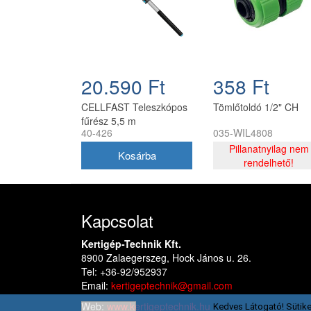
20.590 Ft
358 Ft
CELLFAST Teleszkópos
Tömlőtoldó 1/2" CH
fűrész 5,5 m
40-426
035-WIL4808
Pillanatnyilag nem
rendelhető!
Kapcsolat
Kertigép-Technik Kft.
8900 Zalaegerszeg, Hock János u. 26.
Tel: +36-92/952937
Email:
kertigeptechnik@gmail.com
Web:
www.kertigeptechnik.hu
Kedves Látogató! Sütike