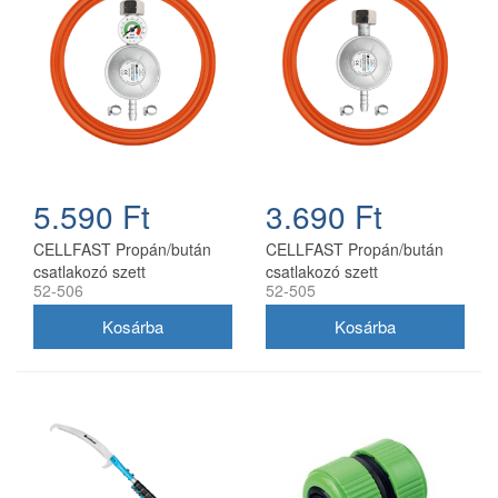
5.590 Ft
3.690 Ft
CELLFAST Propán/bután
CELLFAST Propán/bután
csatlakozó szett
csatlakozó szett
52-506
52-505
nyomásmérővel