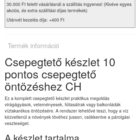
30.000 Ft feletti vásárlásnál a szállítás ingyenes! (Kivéve egyes
akciós, és extra szállítási díjas termékek)
Utánvét kezelés díja: +400 Ft
Termék információ
Csepegtető készlet 10
pontos csepegtető
öntözéshez CH
Ez a komplett csepegtető készlet praktikus megoldás
virágágyások, veteményesek, fóliasátrak vagy balkonládák
víztakarékos öntözésére. A rendszer lehetővé teszi, hogy a víz
közvetlenül a növények tövéhez jusson, csökkentve a párolgási
veszteséget.
A készlet tartalma