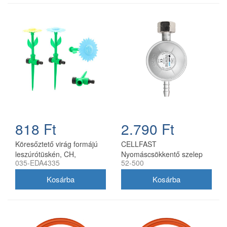
818 Ft
2.790 Ft
Köresőztető virág formájú
CELLFAST
leszúrótüskén, CH,
Nyomáscsökkentő szelep
035-EDA4335
52-500
5900779884335