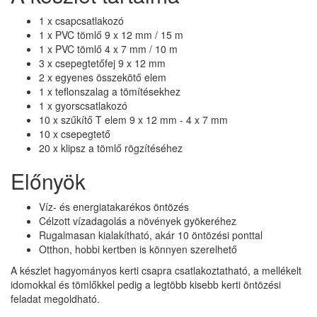
1 x csapcsatlakozó
1 x PVC tömlő 9 x 12 mm / 15 m
1 x PVC tömlő 4 x 7 mm / 10 m
3 x csepegtetőfej 9 x 12 mm
2 x egyenes összekötő elem
1 x teflonszalag a tömítésekhez
1 x gyorscsatlakozó
10 x szűkítő T elem 9 x 12 mm - 4 x 7 mm
10 x csepegtető
20 x klipsz a tömlő rögzítéséhez
Előnyök
Víz- és energiatakarékos öntözés
Célzott vízadagolás a növények gyökeréhez
Rugalmasan kialakítható, akár 10 öntözési ponttal
Otthon, hobbi kertben is könnyen szerelhető
A készlet hagyományos kerti csapra csatlakoztatható, a mellékelt
idomokkal és tömlőkkel pedig a legtöbb kisebb kerti öntözési
feladat megoldható.