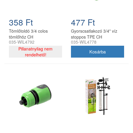
358 Ft
477 Ft
Tömlőtoldó 3/4 colos
Gyorscsatlakozó 3/4" víz
tömlőhöz CH
stoppos TPE CH
035-WIL4792
035-WIL4778
5901292684778
Pillanatnyilag nem
rendelhető!