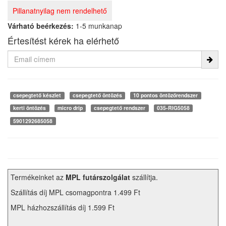
Pillanatnyilag nem rendelhető
Várható beérkezés:
1-5 munkanap
Értesítést kérek ha elérhető
csepegtető készlet
csepegtető öntözés
10 pontos öntözőrendszer
kerti öntözés
micro drip
csepegtető rendszer
035-RIG5058
5901292685058
Termékeinket az
MPL futárszolgálat
szállítja.
Szállítás díj MPL csomagpontra 1.499 Ft
MPL házhozszállítás díj 1.599 Ft