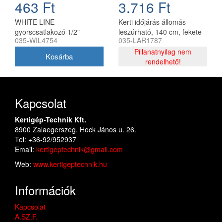
463 Ft
3.716 Ft
WHITE LINE
Kerti időjárás állomás
gyorscsatlakozó 1/2"
leszúrható, 140 cm, fekete
035-WIL4754
035-LAR1787
stoppos CH
Pillanatnyilag nem
rendelhető!
Kapcsolat
Kertigép-Technik Kft.
8900 Zalaegerszeg, Hock János u. 26.
Tel: +36-92/952937
Email:
kertigeptechnik@gmail.com
Web:
www.kertigeptechnik.hu
Információk
Kapcsolat
A.SZ.F.