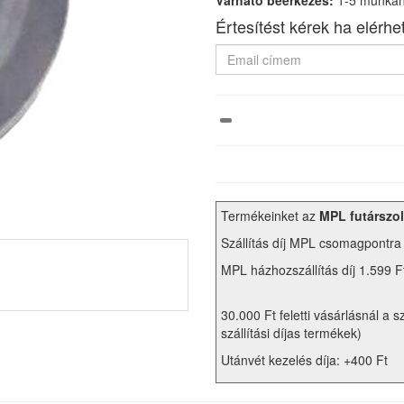
Várható beérkezés:
1-5 munka
Értesítést kérek ha elérhe
Termékeinket az
MPL futárszol
Szállítás díj MPL csomagpontra
MPL házhozszállítás díj 1.599 F
30.000 Ft feletti vásárlásnál a s
szállítási díjas termékek)
Utánvét kezelés díja: +400 Ft