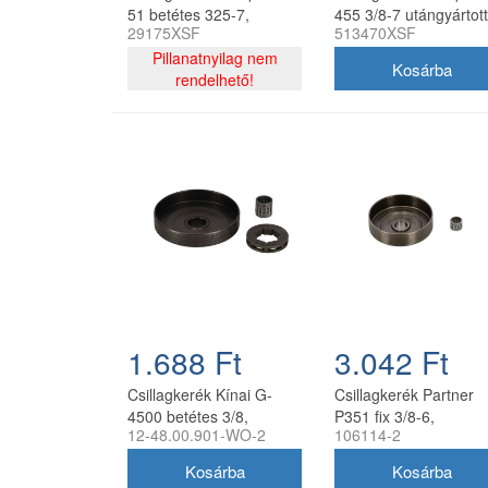
51 betétes 325-7,
455 3/8-7 utángyártott
29175XSF
513470XSF
tűgörgő nélkül oregon
utángyártott
Pillanatnyilag nem
rendelhető!
1.688 Ft
3.042 Ft
Csillagkerék Kínai G-
Csillagkerék Partner
4500 betétes 3/8,
P351 fix 3/8-6,
12-48.00.901-WO-2
106114-2
tűgörgővel utángyártott
tűgörgővel utángyártot