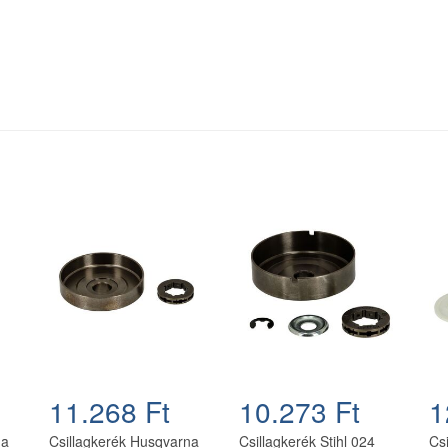
11.268 Ft
10.273 Ft
1
na
Csillagkerék Husqvarna
Csillagkerék Stihl 024
Cs