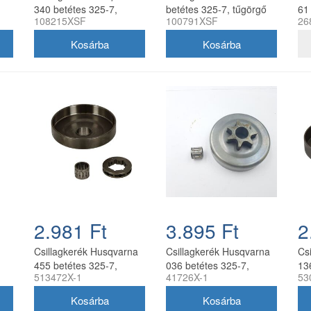
340 betétes 325-7,
betétes 325-7, tűgörgő
61
108215XSF
100791XSF
26
tűgörgő nélkül oregon
nélkül oregon
tű
utángyártott
utángyártott
utá
2.981 Ft
3.895 Ft
2
Csillagkerék Husqvarna
Csillagkerék Husqvarna
Cs
455 betétes 325-7,
036 betétes 325-7,
13
513472X-1
41726X-1
53
t
tűgörgővel utángyártott
tűgörgővel utángyártott
nél