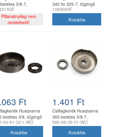
 betétes 3/8-7,
340 fix 325-7, tűgörgő
831XSF
108308XF
görgővel oregon
nélkül oregon
ngyártott
Pillanatnyilag nem
utángyártott
rendelhető!
.063 Ft
1.401 Ft
illagkerék Husqvarna
Csillagkerék Husqvarna
6 betétes 3/8, tűgörgő
365 betétes 3/8-7,
0-04-81-32/1-WO
586-98-06-01-WO
kül utángyártott
tűgörgő nélkül
utángyártott