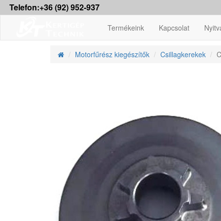
Telefon:+36 (92) 952-937
Termékeink
Kapcsolat
Nyitv
Motorfűrész kiegészítők
Csillagkerekek
C