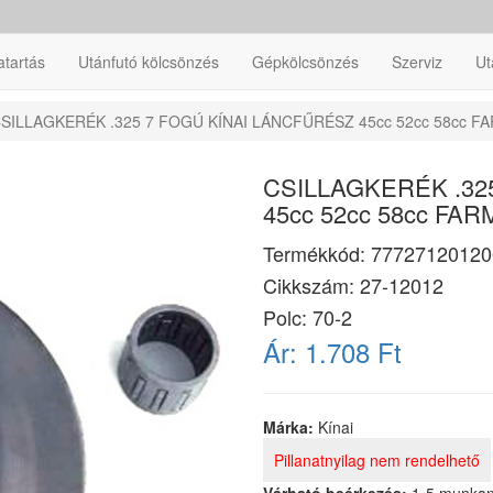
atartás
Utánfutó kölcsönzés
Gépkölcsönzés
Szerviz
Ut
SILLAGKERÉK .325 7 FOGÚ KÍNAI LÁNCFŰRÉSZ 45cc 52cc 58cc 
CSILLAGKERÉK .32
45cc 52cc 58cc FA
Termékkód:
77727120120
Cikkszám:
27-12012
Polc: 70-2
Ár:
1.708 Ft
Márka:
Kínai
Pillanatnyilag nem rendelhető