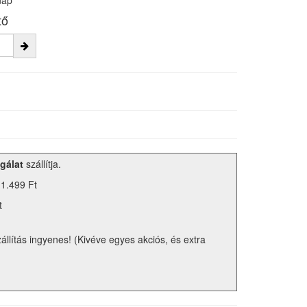
nap
tő
gálat
szállítja.
 1.499 Ft
t
zállítás ingyenes! (Kivéve egyes akciós, és extra