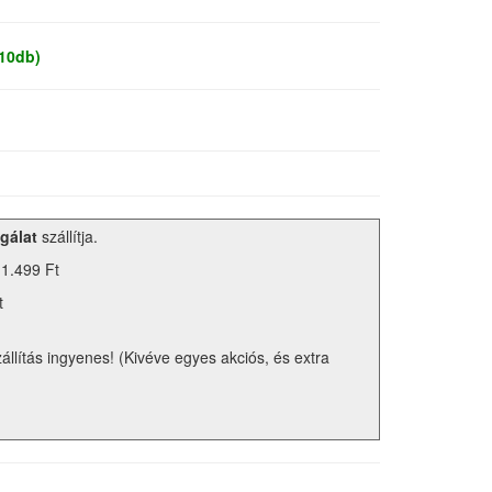
 10db)
gálat
szállítja.
 1.499 Ft
t
zállítás ingyenes! (Kivéve egyes akciós, és extra