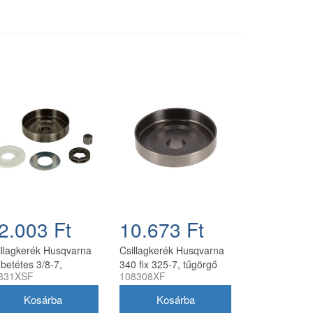
2.003 Ft
10.673 Ft
illagkerék Husqvarna
Csillagkerék Husqvarna
 betétes 3/8-7,
340 fix 325-7, tűgörgő
831XSF
108308XF
görgővel oregon
nélkül oregon
ngyártott
utángyártott