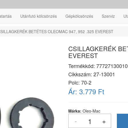
atartás
Utánfutó kölcsönzés
Gépkölcsönzés
Szerviz
Ut
SILLAGKERÉK BETÉTES OLEOMAC 947, 952 .325 EVEREST
CSILLAGKERÉK BET
EVEREST
Termékkód:
77727130010
Cikkszám:
27-13001
Polc: 70-2
Ár:
3.779 Ft
Márka:
Oleo-Mac