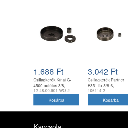
1.688 Ft
3.042 Ft
Csillagkerék Kínai G-
Csillagkerék Partner
4500 betétes 3/8,
P351 fix 3/8-6,
12-48.00.901-WO-2
106114-2
tűgörgővel utángyártott
tűgörgővel utángyártot
Kapcsolat