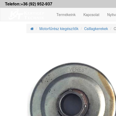
Telefon:+36 (92) 952-937
Termékeink
Kapcsolat
Nyitv
Motorfűrész kiegészítők
Csillagkerekek
C