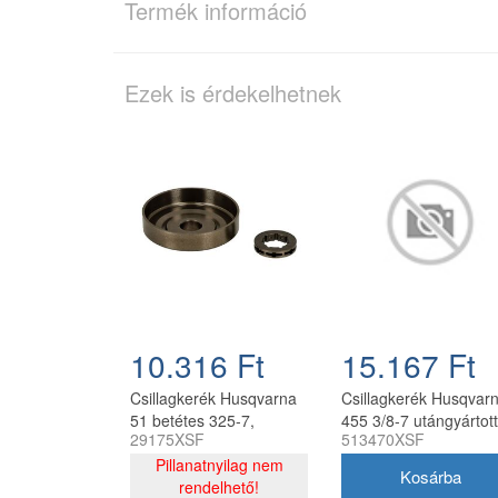
Termék információ
Ezek is érdekelhetnek
10.316 Ft
15.167 Ft
Csillagkerék Husqvarna
Csillagkerék Husqvar
51 betétes 325-7,
455 3/8-7 utángyártott
29175XSF
513470XSF
tűgörgő nélkül oregon
utángyártott
Pillanatnyilag nem
rendelhető!