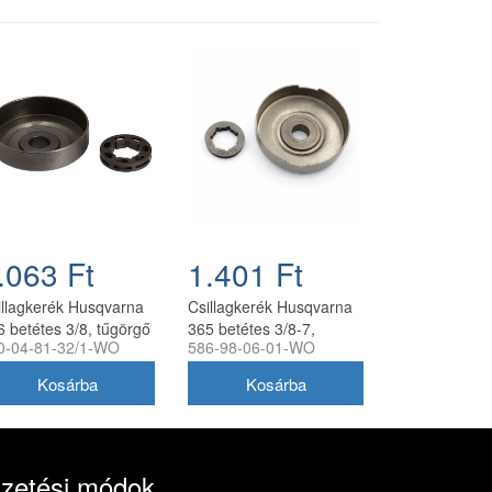
.063 Ft
1.401 Ft
illagkerék Husqvarna
Csillagkerék Husqvarna
6 betétes 3/8, tűgörgő
365 betétes 3/8-7,
0-04-81-32/1-WO
586-98-06-01-WO
kül utángyártott
tűgörgő nélkül
utángyártott
izetési módok