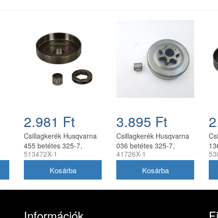
2.981 Ft
3.895 Ft
2
Csillagkerék Husqvarna
Csillagkerék Husqvarna
Cs
455 betétes 325-7,
036 betétes 325-7,
13
513472X-1
41726X-1
53
t
tűgörgővel utángyártott
tűgörgővel utángyártott
nél
Információk
F