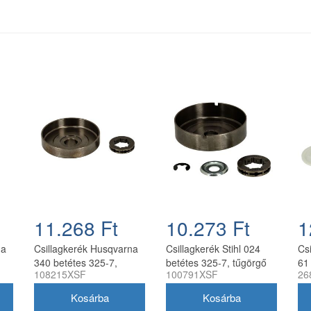
11.268 Ft
10.273 Ft
1
na
Csillagkerék Husqvarna
Csillagkerék Stihl 024
Cs
340 betétes 325-7,
betétes 325-7, tűgörgő
61
108215XSF
100791XSF
26
tűgörgő nélkül oregon
nélkül oregon
tű
utángyártott
utángyártott
utá