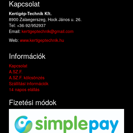
Kapcsolat
Kertigép-Technik Kft.
8900 Zalaegerszeg, Hock János u. 26.
Tel: +36-92/952937
Email:
kertigeptechnik@gmail.com
Web:
www.kertigeptechnik.hu
Információk
Kapcsolat
A.SZ.F.
A.SZ.F. kölcsönzés
Szállítási információk
14 napos elállás
Fizetési módok