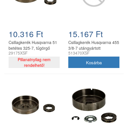
10.316 Ft
15.167 Ft
Csillagkerék Husqvarna 51
Csillagkerék Husqvarna 455
betétes 325-7, tűgörgő
3/8-7 utángyártott
29175XSF
513470XSF
nélkül oregon utángyártott
Pillanatnyilag nem
rendelhető!