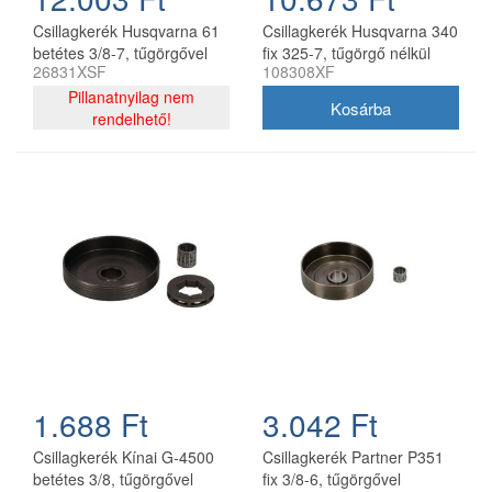
Csillagkerék Husqvarna 61
Csillagkerék Husqvarna 340
betétes 3/8-7, tűgörgővel
fix 325-7, tűgörgő nélkül
26831XSF
108308XF
oregon utángyártott
oregon utángyártott
Pillanatnyilag nem
rendelhető!
1.688 Ft
3.042 Ft
Csillagkerék Kínai G-4500
Csillagkerék Partner P351
betétes 3/8, tűgörgővel
fix 3/8-6, tűgörgővel