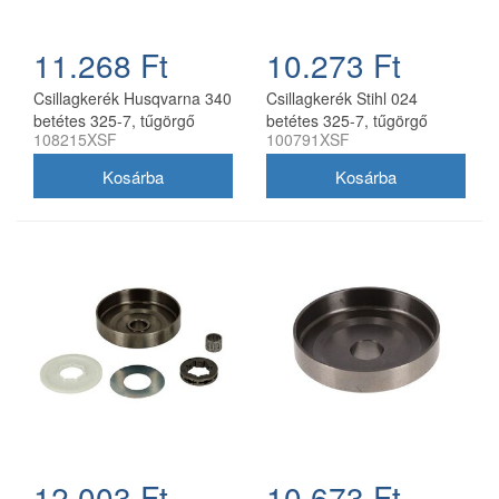
11.268 Ft
10.273 Ft
Csillagkerék Husqvarna 340
Csillagkerék Stihl 024
betétes 325-7, tűgörgő
betétes 325-7, tűgörgő
108215XSF
100791XSF
nélkül oregon utángyártott
nélkül oregon utángyártott
12.003 Ft
10.673 Ft