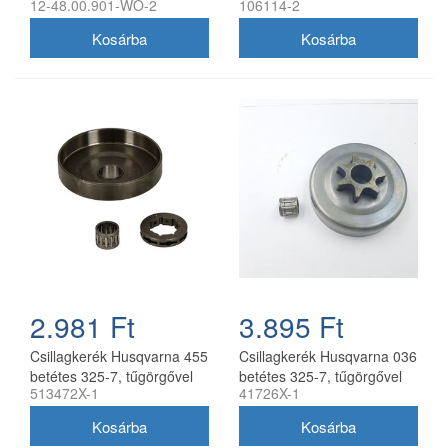
12-48.00.901-WO-2
106114-2
utángyártott
utángyártott
2.981 Ft
3.895 Ft
Csillagkerék Husqvarna 455
Csillagkerék Husqvarna 036
betétes 325-7, tűgörgővel
betétes 325-7, tűgörgővel
513472X-1
41726X-1
utángyártott
utángyártott