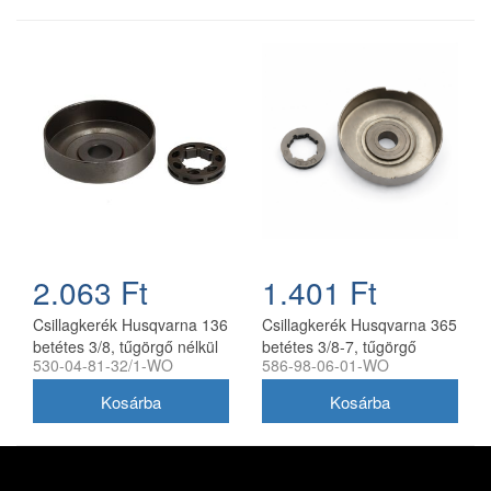
2.063 Ft
1.401 Ft
Csillagkerék Husqvarna 136
Csillagkerék Husqvarna 365
betétes 3/8, tűgörgő nélkül
betétes 3/8-7, tűgörgő
530-04-81-32/1-WO
586-98-06-01-WO
utángyártott
nélkül utángyártott