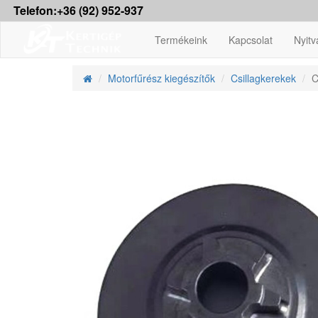
Telefon:+36 (92) 952-937
Termékeink
Kapcsolat
Nyitv
Motorfűrész kiegészítők
Csillagkerekek
C