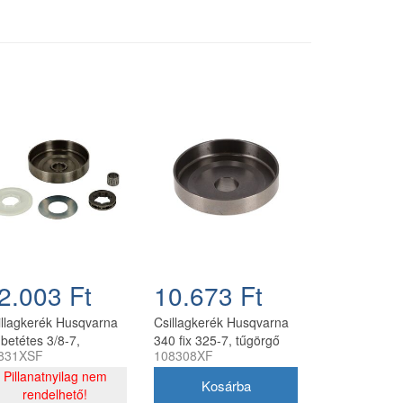
2.003 Ft
10.673 Ft
illagkerék Husqvarna
Csillagkerék Husqvarna
 betétes 3/8-7,
340 fix 325-7, tűgörgő
831XSF
108308XF
görgővel oregon
nélkül oregon
ngyártott
Pillanatnyilag nem
utángyártott
rendelhető!