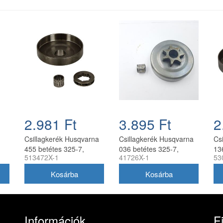
2.981 Ft
3.895 Ft
2
Csillagkerék Husqvarna
Csillagkerék Husqvarna
Cs
455 betétes 325-7,
036 betétes 325-7,
13
513472X-1
41726X-1
53
t
tűgörgővel utángyártott
tűgörgővel utángyártott
nél
Információk
F