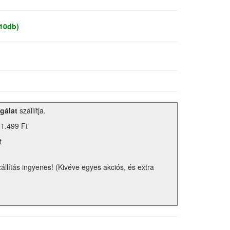
 10db)
gálat
szállítja.
 1.499 Ft
t
zállítás ingyenes! (Kivéve egyes akciós, és extra