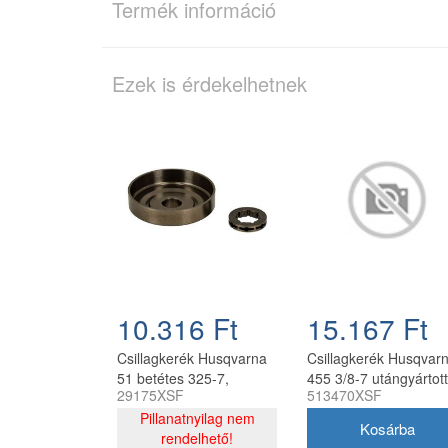
Termék információ
Ezek is érdekelhetnek
10.316 Ft
15.167 Ft
Csillagkerék Husqvarna
Csillagkerék Husqvar
51 betétes 325-7,
455 3/8-7 utángyártott
29175XSF
513470XSF
tűgörgő nélkül oregon
utángyártott
Pillanatnyilag nem
rendelhető!