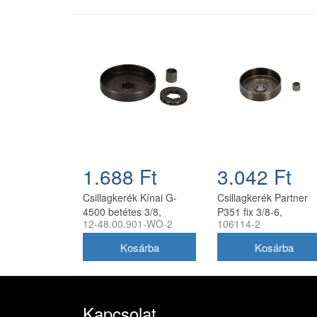
1.688 Ft
3.042 Ft
Csillagkerék Kínai G-
Csillagkerék Partner
4500 betétes 3/8,
P351 fix 3/8-6,
12-48.00.901-WO-2
106114-2
tűgörgővel utángyártott
tűgörgővel utángyártot
Kapcsolat