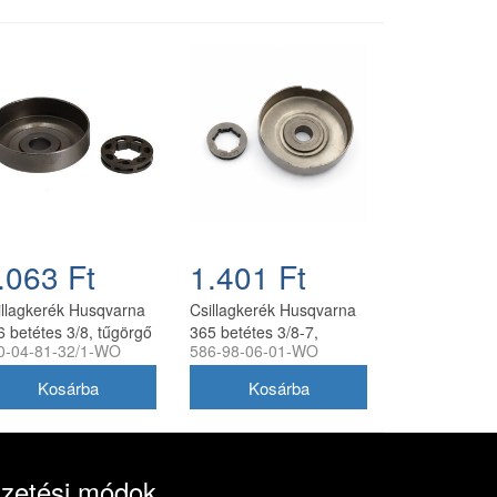
.063 Ft
1.401 Ft
illagkerék Husqvarna
Csillagkerék Husqvarna
6 betétes 3/8, tűgörgő
365 betétes 3/8-7,
0-04-81-32/1-WO
586-98-06-01-WO
kül utángyártott
tűgörgő nélkül
utángyártott
izetési módok