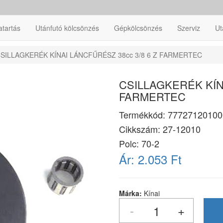
atartás
Utánfutó kölcsönzés
Gépkölcsönzés
Szerviz
Ut
SILLAGKERÉK KÍNAI LÁNCFŰRÉSZ 38cc 3/8 6 Z FARMERTEC
CSILLAGKERÉK KÍNA
FARMERTEC
Termékkód:
77727120100
Cikkszám:
27-12010
Polc: 70-2
Ár:
2.053 Ft
Márka:
Kínai