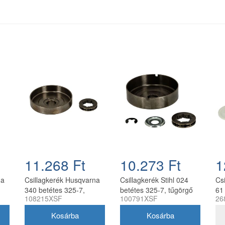
11.268 Ft
10.273 Ft
1
na
Csillagkerék Husqvarna
Csillagkerék Stihl 024
Cs
340 betétes 325-7,
betétes 325-7, tűgörgő
61
108215XSF
100791XSF
26
tűgörgő nélkül oregon
nélkül oregon
tű
utángyártott
utángyártott
utá