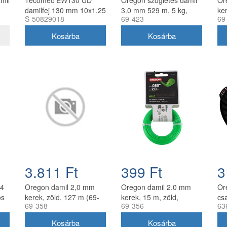
amil
Tecomec EW130 UD
Oregon szögletes damil
Or
damilfej 130 mm 10x1.25
3.0 mm 529 m, 5 kg,
ker
S-50829018
69-423
69
balos belső menettel
zöld
gyorsfűzős
3.811 Ft
399 Ft
3
.4
Oregon damil 2,0 mm
Oregon damil 2.0 mm
Or
ós
kerek, zöld, 127 m (69-
kerek, 15 m, zöld,
cs
69-358
69-356
63
358)
akasztós kiszerelés
12