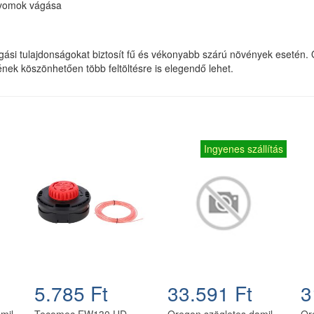
 gyomok vágása
ágási tulajdonságokat biztosít fű és vékonyabb szárú növények esetén. O
nek köszönhetően több feltöltésre is elegendő lehet.
Ingyenes szállítás
5.785 Ft
33.591 Ft
3