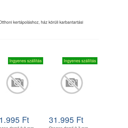
tthoni kertápoláshoz, ház körüli karbantartási
Ingyenes szállítás
Ingyenes szállítás
1.995 Ft
31.995 Ft