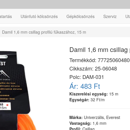
atartás
Utánfutó kölcsönzés
Gépkölcsönzés
Szerviz
Ut
Damil 1,6 mm csillag profilú fűkaszához, 15 m
Damil 1,6 mm csillag 
Termékkód:
77725060480
Cikkszám:
25-06048
Polc: DAM-031
Ár:
483 Ft
Kiszerelési egység:
15 m
Egységár:
32 Ft/m
Márka:
Univerzális, Everest
Vastagság:
1,6 mm
Profil:
Csillag