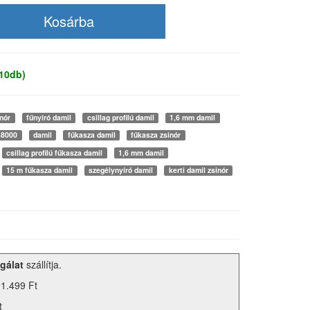
 10db)
inór
fűnyíró damil
csillag profilú damil
1,6 mm damil
48000
damil
fűkasza damil
fűkasza zsinór
csillag profilú fűkasza damil
1,6 mm damil
15 m fűkasza damil
szegélynyíró damil
kerti damil zsinór
gálat
szállítja.
 1.499 Ft
t