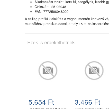
Alkalmazási terület: kerti fű, szegélyek, kisebb
Cikkszám: 25-06048
EAN: 7772506048000
A csillag profilú kialakítás a vágóél mentén kedvező v
munkákhoz praktikus damil, amely 15 m-es kiszerelésé
Ezek is érdekelhetnek
5.654 Ft
3.466 Ft