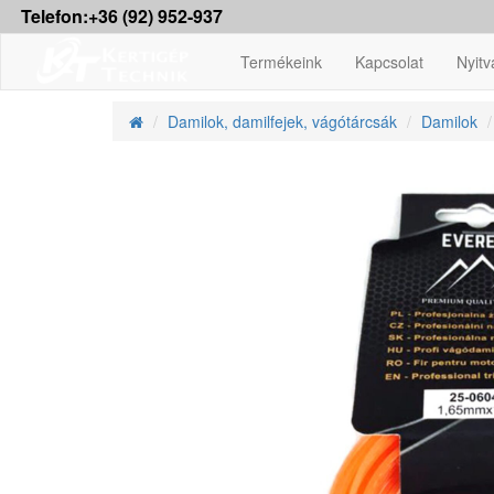
Telefon:+36 (92) 952-937
Termékeink
Kapcsolat
Nyitv
Damilok, damilfejek, vágótárcsák
Damilok