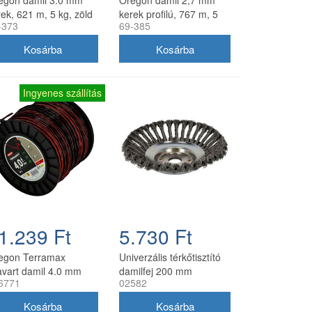
egon damil 3.0 mm
Oregon damil 2,7 mm
ek, 621 m, 5 kg, zöld
kerek profilú, 767 m, 5
-373
69-385
kg, zöld
Ingyenes szállítás
1.239 Ft
5.730 Ft
egon Terramax
Univerzális térkőtisztító
avart damil 4.0 mm
damilfej 200 mm
6771
02582
8 m
utángyártott, 25 mm
belső átmérő