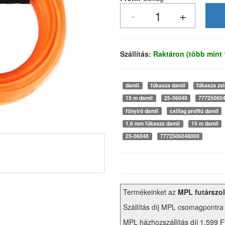
Szállítás:
Raktáron (több mint
damil
fűkasza damil
fűkasza zs
15 m damil
25-06048
77725060
fűnyíró damil
csillag profilú damil
1,6 mm fűkasza damil
15 m damil
25-06048
7772506048000
Termékeinket az
MPL futárszol
Szállítás díj MPL csomagpontra
MPL házhozszállítás díj 1.599 F