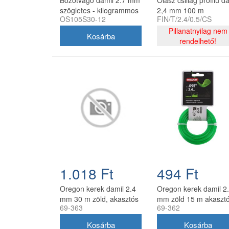
Bozótvágó damil 2.7 mm
Olasz csillag profilú d
szögletes - kilogrammos
2,4 mm 100 m
OS105S30-12
FIN/T/2.4/0.5/CS
kiszerelés
Pillanatnyilag nem
rendelhető!
1.018 Ft
494 Ft
Oregon kerek damil 2.4
Oregon kerek damil 2
mm 30 m zöld, akasztós
mm zöld 15 m akaszt
69-363
69-362
kiszerelés
kiszerelésben