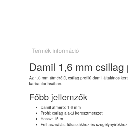
Termék információ
Damil 1,6 mm csillag 
Az 1,6 mm átmérőjű, csillag profilú damil általános k
karbantartásában.
Főbb jellemzők
Damil átmérő: 1,6 mm
Profil: csillag alakú keresztmetszet
Hossz: 15 m
Felhasználás: fűkaszákhoz és szegélynyírókhoz