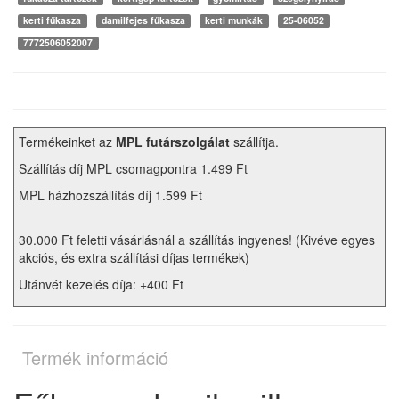
kerti fűkasza
damilfejes fűkasza
kerti munkák
25-06052
7772506052007
Termékeinket az
MPL futárszolgálat
szállítja.
Szállítás díj MPL csomagpontra 1.499 Ft
MPL házhozszállítás díj 1.599 Ft
30.000 Ft feletti vásárlásnál a szállítás ingyenes! (Kivéve egyes
akciós, és extra szállítási díjas termékek)
Utánvét kezelés díja: +400 Ft
Termék információ