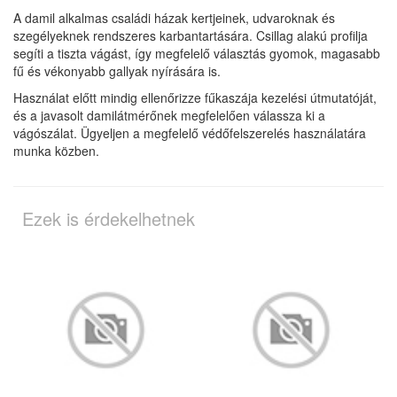
A damil alkalmas családi házak kertjeinek, udvaroknak és
szegélyeknek rendszeres karbantartására. Csillag alakú profilja
segíti a tiszta vágást, így megfelelő választás gyomok, magasabb
fű és vékonyabb gallyak nyírására is.
Használat előtt mindig ellenőrizze fűkaszája kezelési útmutatóját,
és a javasolt damilátmérőnek megfelelően válassza ki a
vágószálat. Ügyeljen a megfelelő védőfelszerelés használatára
munka közben.
Ezek is érdekelhetnek