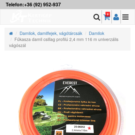
Telefon:+36 (92) 952-937
0
Damilok, damilfejek, vágótárcsák
Damilok
Fűkasza damil csillag profilú 2,4 mm 116 m univerzális
vágószál