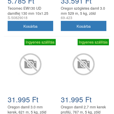
5.785 Ft
33.591 Ft
Tecomec EW130 UD
Oregon szögletes damil 3.0
damilfej 130 mm 10x1.25
mm 529 m, 5 kg, zöld
S-50829018
69-423
balos belső menettel
gyorsfűzős
Ingyenes szállítás
Ingyenes szállítás
31.995 Ft
31.995 Ft
Oregon damil 3.0 mm
Oregon damil 2,7 mm kerek
kerek, 621 m, 5 kg, zöld
profilú, 767 m, 5 kg, zöld