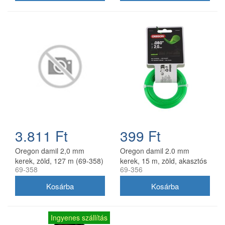
3.811 Ft
399 Ft
Oregon damil 2,0 mm
Oregon damil 2.0 mm
kerek, zöld, 127 m (69-358)
kerek, 15 m, zöld, akasztós
69-358
69-356
kiszerelés
Ingyenes szállítás