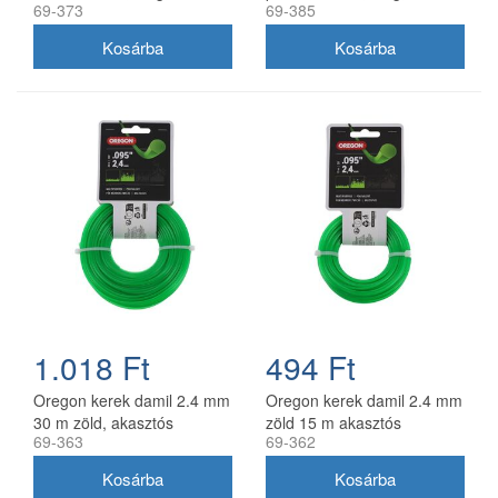
69-373
69-385
1.018 Ft
494 Ft
Oregon kerek damil 2.4 mm
Oregon kerek damil 2.4 mm
30 m zöld, akasztós
zöld 15 m akasztós
69-363
69-362
kiszerelés
kiszerelésben