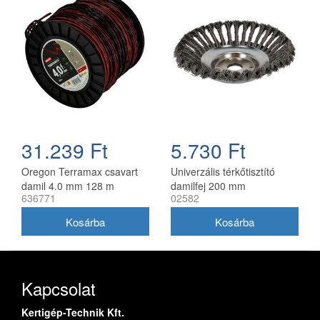
31.239 Ft
5.730 Ft
Oregon Terramax csavart
Univerzális térkőtisztító
damil 4.0 mm 128 m
damilfej 200 mm
636771
02582
utángyártott, 25 mm belső
átmérő
Kapcsolat
Kertigép-Technik Kft.