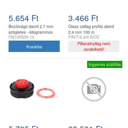
5.654 Ft
3.466 Ft
Bozótvágó damil 2.7 mm
Olasz csillag profilú damil
szögletes - kilogrammos
2,4 mm 100 m
OS105S30-12
FIN/T/2.4/0.5/CS
kiszerelés
Pillanatnyilag nem
rendelhető!
Ingyenes szállítás