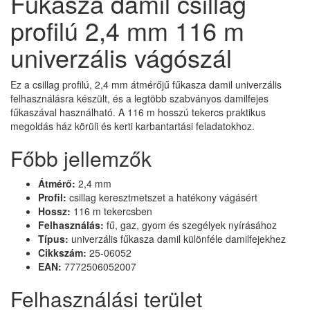
Fűkasza damil csillag
profilú 2,4 mm 116 m
univerzális vágószál
Ez a csillag profilú, 2,4 mm átmérőjű fűkasza damil univerzális
felhasználásra készült, és a legtöbb szabványos damilfejes
fűkaszával használható. A 116 m hosszú tekercs praktikus
megoldás ház körüli és kerti karbantartási feladatokhoz.
Főbb jellemzők
Átmérő:
2,4 mm
Profil:
csillag keresztmetszet a hatékony vágásért
Hossz:
116 m tekercsben
Felhasználás:
fű, gaz, gyom és szegélyek nyírásához
Típus:
univerzális fűkasza damil különféle damilfejekhez
Cikkszám:
25-06052
EAN:
7772506052007
Felhasználási terület