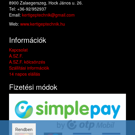
8900 Zalaegerszeg, Hock János u. 26.
Tel: +36-92/952937
Email:
kertigeptechnik@gmail.com
Web:
www.kertigeptechnik.hu
Információk
Kapcsolat
A.SZ.F.
A.SZ.F. kölcsönzés
Szállítási információk
14 napos elállás
Fizetési módok
Rendben