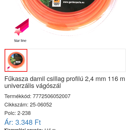
Fűkasza damil csillag profilú 2,4 mm 116 m
univerzális vágószál
Termékkód:
7772506052007
Cikkszám:
25-06052
Polc: 2-238
Ár:
3.348 Ft
Kiszerelési egység:
116 m