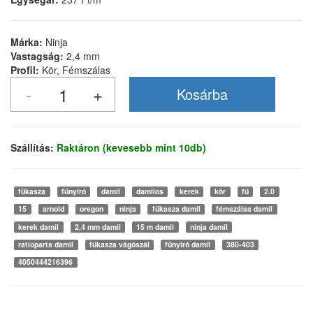
Márka:
Ninja
Vastagság:
2,4 mm
Profil:
Kör, Fémszálas
Szállítás:
Raktáron (kevesebb mint 10db)
fűkasza
fűnyíró
damil
damilos
kerek
kör
fű
2.0
15
arnold
oregon
ninja
fűkasza damil
fémszálas damil
kerek damil
2,4 mm damil
15 m damil
ninja damil
ratioparts damil
fűkasza vágószál
fűnyíró damil
380-403
4050444216396