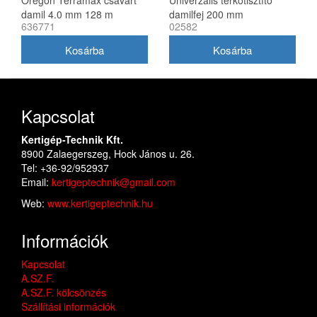
Oregon Terramax csavart
Univerzális térkőtisztító
damil 4.0 mm 128 m
damilfej 200 mm
636771
02582
utángyártott, 25 mm belső
átmérő
Kapcsolat
Kertigép-Technik Kft.
8900 Zalaegerszeg, Hock János u. 26.
Tel: +36-92/952937
Email:
kertigeptechnik@gmail.com
Web:
www.kertigeptechnik.hu
Információk
Kapcsolat
A.SZ.F.
A.SZ.F. kölcsönzés
Szállítási információk