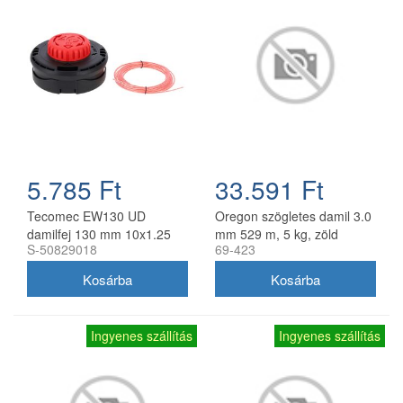
5.785 Ft
33.591 Ft
Tecomec EW130 UD
Oregon szögletes damil 3.0
damilfej 130 mm 10x1.25
mm 529 m, 5 kg, zöld
S-50829018
69-423
balos belső menettel
gyorsfűzős
Ingyenes szállítás
Ingyenes szállítás