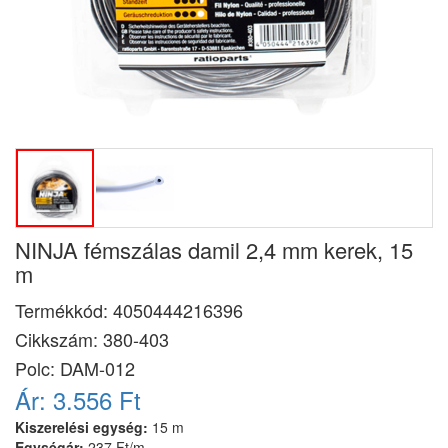
NINJA fémszálas damil 2,4 mm kerek, 15
m
Termékkód:
4050444216396
Cikkszám:
380-403
Polc: DAM-012
Ár:
3.556 Ft
Kiszerelési egység:
15 m
Egységár:
237 Ft/m