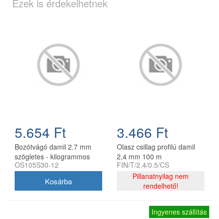
Ezek is érdekelhetnek
5.654 Ft
3.466 Ft
Bozótvágó damil 2.7 mm
Olasz csillag profilú damil
szögletes - kilogrammos
2,4 mm 100 m
OS105S30-12
FIN/T/2.4/0.5/CS
kiszerelés
Pillanatnyilag nem
rendelhető!
Ingyenes szállítás