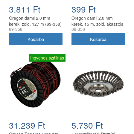
3.811 Ft
399 Ft
Oregon damil 2,0 mm
Oregon damil 2.0 mm
kerek, zöld, 127 m (69-358)
kerek, 15 m, zöld, akasztós
69-358
69-356
kiszerelés
Ingyenes szállítás
31.239 Ft
5.730 Ft