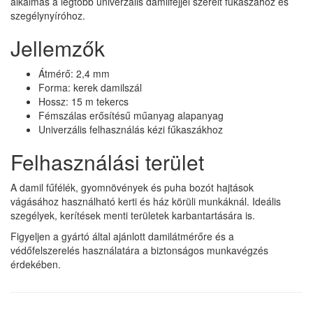
alkalmas a legtöbb univerzális damilfejjel szerelt fűkaszához és
szegélynyíróhoz.
Jellemzők
Átmérő: 2,4 mm
Forma: kerek damilszál
Hossz: 15 m tekercs
Fémszálas erősítésű műanyag alapanyag
Univerzális felhasználás kézi fűkaszákhoz
Felhasználási terület
A damil fűfélék, gyomnövények és puha bozót hajtások
vágásához használható kerti és ház körüli munkáknál. Ideális
szegélyek, kerítések menti területek karbantartására is.
Figyeljen a gyártó által ajánlott damilátmérőre és a
védőfelszerelés használatára a biztonságos munkavégzés
érdekében.