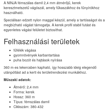
A NINJA fémszálas damil 2,4 mm átmérőjű, kerek
keresztmetszetű vágószál, amely fűkaszákhoz és fűnyírókhoz
használható.
Speciálisan edzett nylon maggal készül, amely a tartósságot és a
megbízható vágást támogatja. A kerek profil stabil futást és
egyenletes vágási felületet biztosíthat.
Felhasználási területek
fűfélék vágása
gyomnövények karbantartása
puha bozót és hajtások nyírása
360 m-es tekercsben kapható, így hosszabb ideig elegendő
utánpótlást ad a kerti és területrendezési munkákhoz.
Műszaki adatok:
Átmérő: 2,4 mm
Forma: kerek
Hossz: 360 m
Típus: fémszálas damil
Cikkszám: 380-432