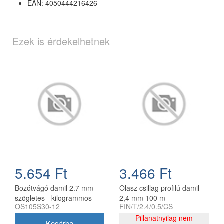
EAN: 4050444216426
Ezek is érdekelhetnek
5.654 Ft
3.466 Ft
Bozótvágó damil 2.7 mm
Olasz csillag profilú damil
szögletes - kilogrammos
2,4 mm 100 m
OS105S30-12
FIN/T/2.4/0.5/CS
kiszerelés
Pillanatnyilag nem