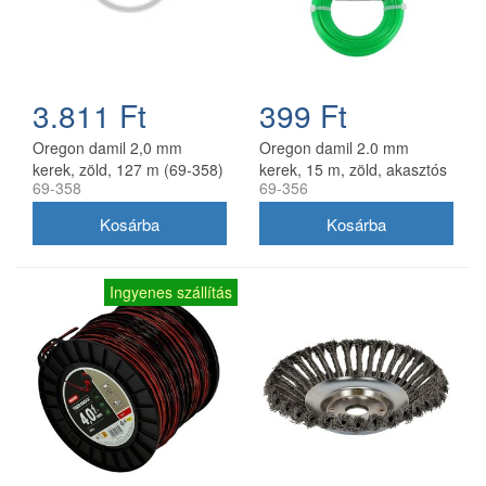
3.811 Ft
399 Ft
Oregon damil 2,0 mm
Oregon damil 2.0 mm
kerek, zöld, 127 m (69-358)
kerek, 15 m, zöld, akasztós
69-358
69-356
kiszerelés
Ingyenes szállítás