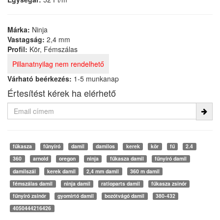
Márka:
Ninja
Vastagság:
2,4 mm
Profil:
Kör, Fémszálas
Pillanatnyilag nem rendelhető
Várható beérkezés:
1-5 munkanap
Értesítést kérek ha elérhető
fűkasza
fűnyíró
damil
damilos
kerek
kör
fű
2.4
360
arnold
oregon
ninja
fűkasza damil
fűnyíró damil
damilszál
kerek damil
2,4 mm damil
360 m damil
fémszálas damil
ninja damil
ratioparts damil
fűkasza zsinór
fűnyíró zsinór
gyomirtó damil
bozótvágó damil
380-432
4050444216426