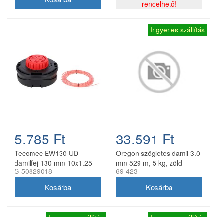
rendelhető!
Ingyenes szállítás
5.785 Ft
33.591 Ft
Tecomec EW130 UD
Oregon szögletes damil 3.0
damilfej 130 mm 10x1.25
mm 529 m, 5 kg, zöld
S-50829018
69-423
balos belső menettel
gyorsfűzős