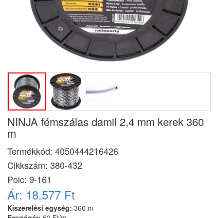
NINJA fémszálas damil 2,4 mm kerek 360
m
Termékkód:
4050444216426
Cikkszám:
380-432
Polc: 9-161
Ár:
18.577 Ft
Kiszerelési egység:
360 m
Egységár:
52 Ft/m