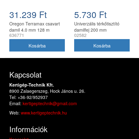
31.239 Ft
5.730 Ft
Oregon Terramax csavart
Univerzális térkőtisztító
damil 4.0 mm 128 m
damilfej 200 mm
636771
02582
utángyártott, 25 mm belső
átmérő
Kapcsolat
Kertigép-Technik Kft.
8900 Zalaegerszeg, Hock János u. 26.
Tel: +36-92/952937
Email:
kertigeptechnik@gmail.com
Web:
www.kertigeptechnik.hu
Információk