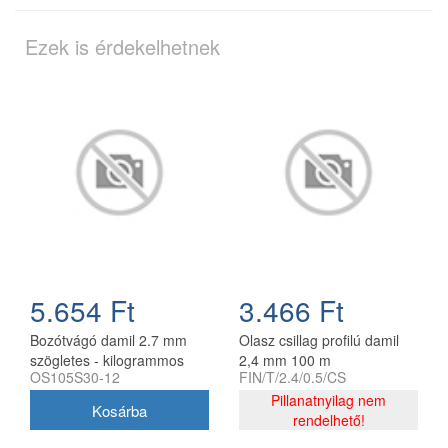
Ezek is érdekelhetnek
5.654 Ft
3.466 Ft
Bozótvágó damil 2.7 mm
Olasz csillag profilú damil
szögletes - kilogrammos
2,4 mm 100 m
OS105S30-12
FIN/T/2.4/0.5/CS
kiszerelés
Pillanatnyilag nem
rendelhető!