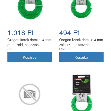
1.018 Ft
494 Ft
Oregon kerek damil 2.4 mm
Oregon kerek damil 2.4 mm
30 m zöld, akasztós
zöld 15 m akasztós
69-363
69-362
kiszerelés
kiszerelésben