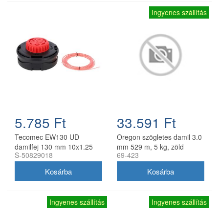
Ingyenes szállítás
5.785 Ft
33.591 Ft
Tecomec EW130 UD
Oregon szögletes damil 3.0
damilfej 130 mm 10x1.25
mm 529 m, 5 kg, zöld
S-50829018
69-423
balos belső menettel
gyorsfűzős
Ingyenes szállítás
Ingyenes szállítás