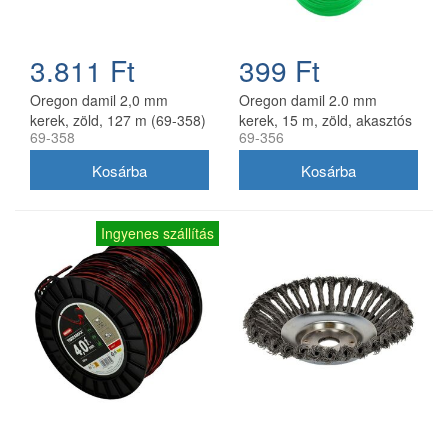
3.811 Ft
399 Ft
Oregon damil 2,0 mm
Oregon damil 2.0 mm
kerek, zöld, 127 m (69-358)
kerek, 15 m, zöld, akasztós
69-358
69-356
kiszerelés
Ingyenes szállítás