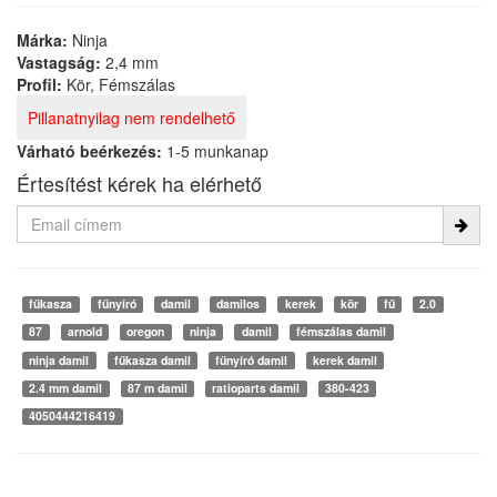
Márka:
Ninja
Vastagság:
2,4 mm
Profil:
Kör, Fémszálas
Pillanatnyilag nem rendelhető
Várható beérkezés:
1-5 munkanap
Értesítést kérek ha elérhető
fűkasza
fűnyíró
damil
damilos
kerek
kör
fű
2.0
87
arnold
oregon
ninja
damil
fémszálas damil
ninja damil
fűkasza damil
fűnyíró damil
kerek damil
2.4 mm damil
87 m damil
ratioparts damil
380-423
4050444216419