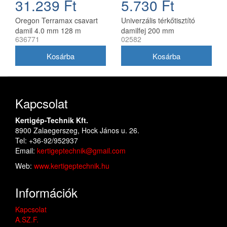
31.239 Ft
5.730 Ft
Oregon Terramax csavart
Univerzális térkőtisztító
damil 4.0 mm 128 m
damilfej 200 mm
636771
02582
utángyártott, 25 mm belső
átmérő
Kapcsolat
Kertigép-Technik Kft.
8900 Zalaegerszeg, Hock János u. 26.
Tel: +36-92/952937
Email:
kertigeptechnik@gmail.com
Web:
www.kertigeptechnik.hu
Információk
Kapcsolat
A.SZ.F.