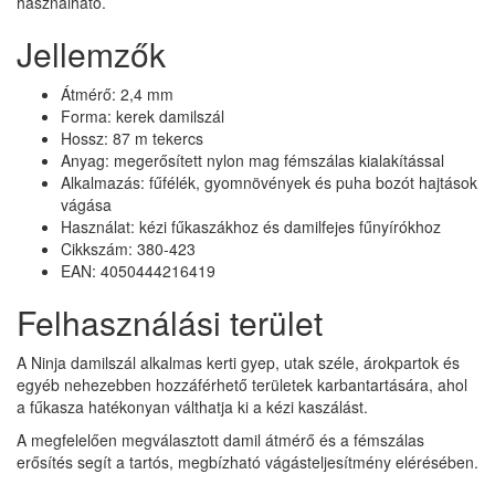
használható.
Jellemzők
Átmérő: 2,4 mm
Forma: kerek damilszál
Hossz: 87 m tekercs
Anyag: megerősített nylon mag fémszálas kialakítással
Alkalmazás: fűfélék, gyomnövények és puha bozót hajtások
vágása
Használat: kézi fűkaszákhoz és damilfejes fűnyírókhoz
Cikkszám: 380-423
EAN: 4050444216419
Felhasználási terület
A Ninja damilszál alkalmas kerti gyep, utak széle, árokpartok és
egyéb nehezebben hozzáférhető területek karbantartására, ahol
a fűkasza hatékonyan válthatja ki a kézi kaszálást.
A megfelelően megválasztott damil átmérő és a fémszálas
erősítés segít a tartós, megbízható vágásteljesítmény elérésében.