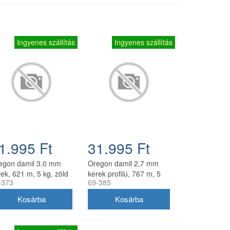
Ingyenes szállítás
Ingyenes szállítás
1.995 Ft
31.995 Ft
egon damil 3.0 mm
Oregon damil 2,7 mm
ek, 621 m, 5 kg, zöld
kerek profilú, 767 m, 5
-373
69-385
kg, zöld