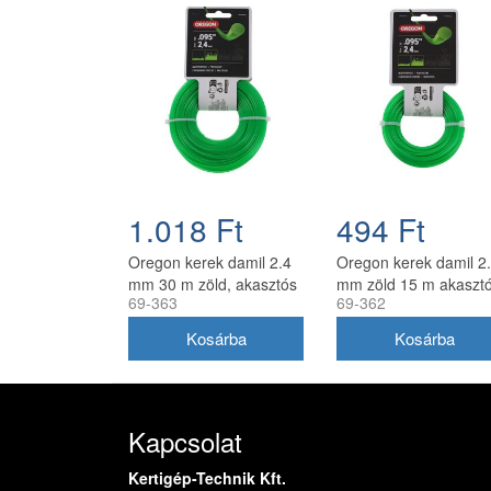
1.018 Ft
494 Ft
Oregon kerek damil 2.4
Oregon kerek damil 2
mm 30 m zöld, akasztós
mm zöld 15 m akaszt
69-363
69-362
kiszerelés
kiszerelésben
Kapcsolat
Kertigép-Technik Kft.