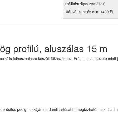
szállítási díjas termékek)
Utánvét kezelés díja: +400 Ft
g profilú, aluszálas 15 m
rzális felhasználásra készült fűkaszákhoz. Erősített szerkezete miatt j
as erősítés pedig hozzájárul a damil tartósabb, megbízható használatáh