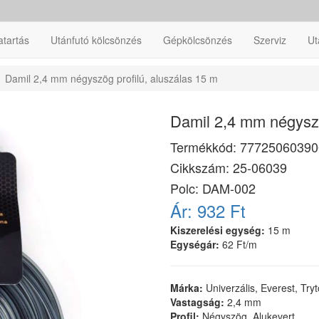
atartás
Utánfutó kölcsönzés
Gépkölcsönzés
Szerviz
Ut
Damil 2,4 mm négyszög profilú, aluszálas 15 m
Damil 2,4 mm négyszö
Termékkód:
77725060390
Cikkszám:
25-06039
Polc: DAM-002
Ár:
932 Ft
Kiszerelési egység:
15 m
Egységár:
62 Ft/m
Márka:
Univerzális, Everest, Try
Vastagság:
2,4 mm
Profil:
Négyszög, Alukevert