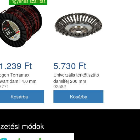
Ingyenes szállítás
1.239 Ft
5.730 Ft
egon Terramax
Univerzális térkőtisztító
avart damil 4.0 mm
damilfej 200 mm
6771
02582
8 m
utángyártott, 25 mm
belső átmérő
izetési módok