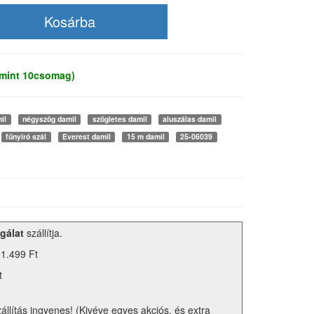
 mint 10csomag)
il
négyszög damil
szögletes damil
aluszálas damil
fűnyíró szál
Everest damil
15 m damil
25-06039
gálat
szállítja.
 1.499 Ft
t
zállítás ingyenes! (Kivéve egyes akciós, és extra