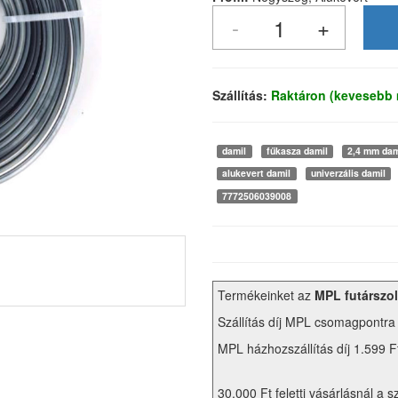
Szállítás:
Raktáron (kevesebb
damil
fűkasza damil
2,4 mm dam
alukevert damil
univerzális damil
7772506039008
Termékeinket az
MPL futárszol
Szállítás díj MPL csomagpontra
MPL házhozszállítás díj 1.599 F
30.000 Ft feletti vásárlásnál a s