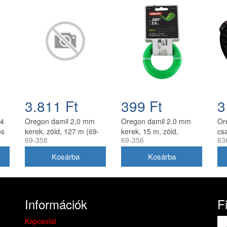
3.811 Ft
399 Ft
3
.4
Oregon damil 2,0 mm
Oregon damil 2.0 mm
Or
ós
kerek, zöld, 127 m (69-
kerek, 15 m, zöld,
cs
69-358
69-356
63
358)
akasztós kiszerelés
12
Információk
F
Kapcsolat