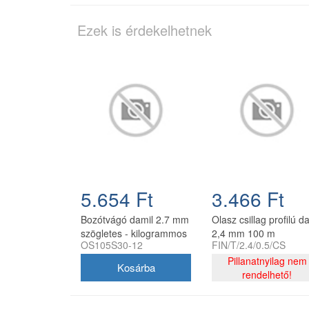
Ezek is érdekelhetnek
5.654 Ft
3.466 Ft
Bozótvágó damil 2.7 mm
Olasz csillag profilú d
szögletes - kilogrammos
2,4 mm 100 m
OS105S30-12
FIN/T/2.4/0.5/CS
kiszerelés
Pillanatnyilag nem
rendelhető!