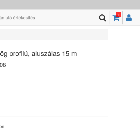
0
ánfutó értékesítés
g profilú, aluszálas 15 m
08
ton