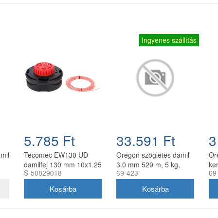
Ingyenes szállítás
5.785 Ft
33.591 Ft
3
amil
Tecomec EW130 UD
Oregon szögletes damil
Or
damilfej 130 mm 10x1.25
3.0 mm 529 m, 5 kg,
ker
S-50829018
69-423
69
balos belső menettel
zöld
gyorsfűzős