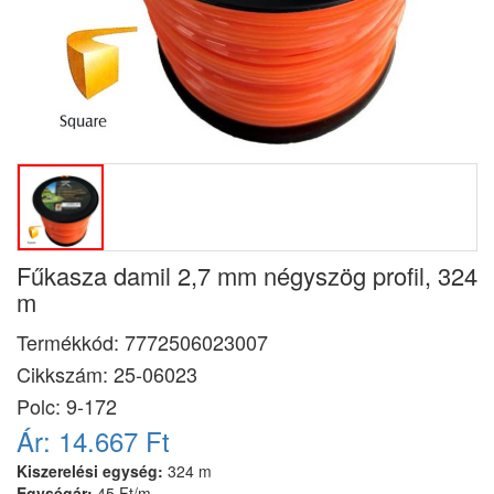
Fűkasza damil 2,7 mm négyszög profil, 324
m
Termékkód:
7772506023007
Cikkszám:
25-06023
Polc: 9-172
Ár:
14.667 Ft
Kiszerelési egység:
324 m
Egységár:
45 Ft/m