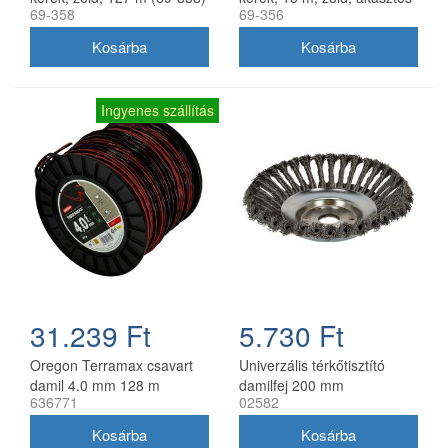
69-358
69-356
kiszerelés
Ingyenes szállítás
31.239 Ft
5.730 Ft
Oregon Terramax csavart
Univerzális térkőtisztító
damil 4.0 mm 128 m
damilfej 200 mm
636771
02582
utángyártott, 25 mm belső
átmérő