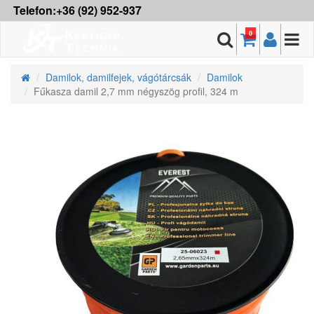
Telefon:+36 (92) 952-937
0
Damilok, damilfejek, vágótárcsák
Damilok
Fűkasza damil 2,7 mm négyszög profil, 324 m