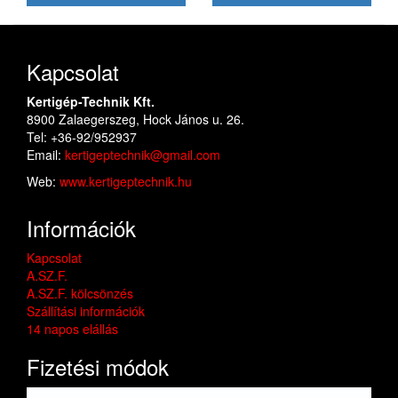
Kapcsolat
Kertigép-Technik Kft.
8900 Zalaegerszeg, Hock János u. 26.
Tel: +36-92/952937
Email:
kertigeptechnik@gmail.com
Web:
www.kertigeptechnik.hu
Információk
Kapcsolat
A.SZ.F.
A.SZ.F. kölcsönzés
Szállítási információk
14 napos elállás
Fizetési módok