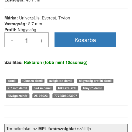
Márka:
Univerzális, Everest, Tryton
Vastagság:
2,7 mm
Profil:
Négyszög
Szállítás:
Raktáron (több mint 10csomag)
damil
fűkasza damil
szögletes damil
négyszög profilú damil
2,7 mm damil
324 m damil
fűkasza szál
fűnyíró damil
fűvágó zsinór
25-06023
7772506023007
Termékeinket az
MPL futárszolgálat
szállítja.