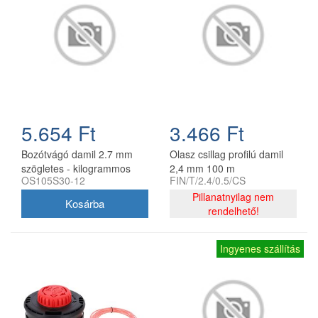
5.654 Ft
3.466 Ft
Bozótvágó damil 2.7 mm
Olasz csillag profilú damil
szögletes - kilogrammos
2,4 mm 100 m
OS105S30-12
FIN/T/2.4/0.5/CS
kiszerelés
Pillanatnyilag nem
rendelhető!
Ingyenes szállítás