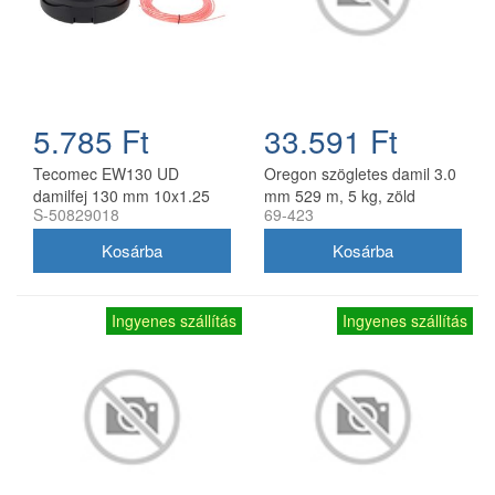
5.785 Ft
33.591 Ft
Tecomec EW130 UD
Oregon szögletes damil 3.0
damilfej 130 mm 10x1.25
mm 529 m, 5 kg, zöld
S-50829018
69-423
balos belső menettel
gyorsfűzős
Ingyenes szállítás
Ingyenes szállítás