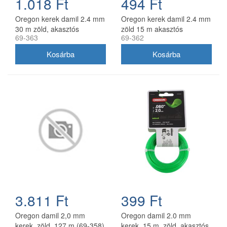
1.018 Ft
494 Ft
Oregon kerek damil 2.4 mm
Oregon kerek damil 2.4 mm
30 m zöld, akasztós
zöld 15 m akasztós
69-363
69-362
kiszerelés
kiszerelésben
3.811 Ft
399 Ft
Oregon damil 2,0 mm
Oregon damil 2.0 mm
kerek, zöld, 127 m (69-358)
kerek, 15 m, zöld, akasztós