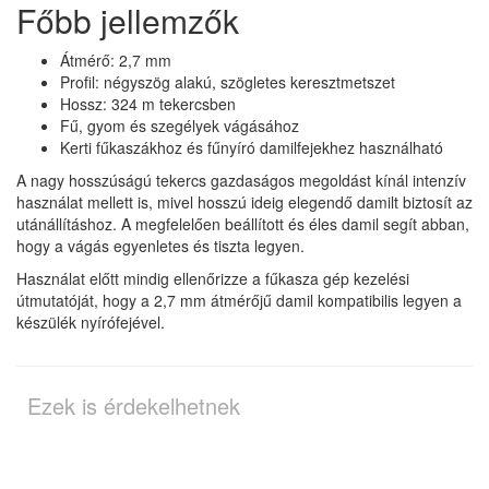
Főbb jellemzők
Átmérő: 2,7 mm
Profil: négyszög alakú, szögletes keresztmetszet
Hossz: 324 m tekercsben
Fű, gyom és szegélyek vágásához
Kerti fűkaszákhoz és fűnyíró damilfejekhez használható
A nagy hosszúságú tekercs gazdaságos megoldást kínál intenzív
használat mellett is, mivel hosszú ideig elegendő damilt biztosít az
utánállításhoz. A megfelelően beállított és éles damil segít abban,
hogy a vágás egyenletes és tiszta legyen.
Használat előtt mindig ellenőrizze a fűkasza gép kezelési
útmutatóját, hogy a 2,7 mm átmérőjű damil kompatibilis legyen a
készülék nyírófejével.
Ezek is érdekelhetnek