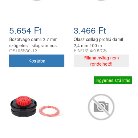
5.654 Ft
3.466 Ft
Bozótvágó damil 2.7 mm
Olasz csillag profilú damil
szögletes - kilogrammos
2,4 mm 100 m
OS105S30-12
FIN/T/2.4/0.5/CS
kiszerelés
Pillanatnyilag nem
rendelhető!
Ingyenes szállítás