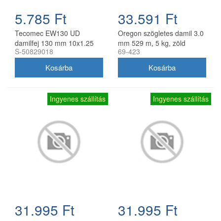
5.785 Ft
33.591 Ft
Tecomec EW130 UD
Oregon szögletes damil 3.0
damilfej 130 mm 10x1.25
mm 529 m, 5 kg, zöld
S-50829018
69-423
balos belső menettel
gyorsfűzős
Ingyenes szállítás
Ingyenes szállítás
31.995 Ft
31.995 Ft