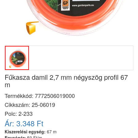
Fűkasza damil 2,7 mm négyszög profil 67
m
Termékkód:
7772506019000
Cikkszám:
25-06019
Polc: 2-233
Ár:
3.348 Ft
Kiszerelési egység:
67 m
Egységár:
50 Ft/m