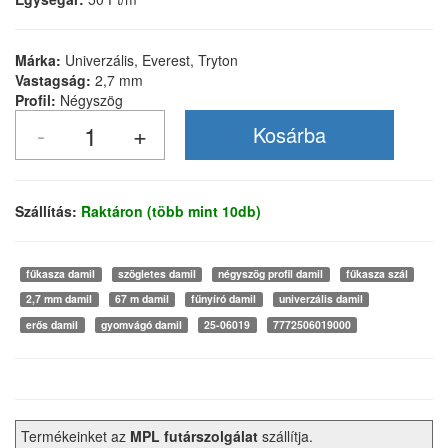
Márka:
Univerzális, Everest, Tryton
Vastagság:
2,7 mm
Profil:
Négyszög
Szállítás:
Raktáron (több mint 10db)
fűkasza damil
szögletes damil
négyszög profil damil
fűkasza szál
2,7 mm damil
67 m damil
fűnyíró damil
univerzális damil
erős damil
gyomvágó damil
25-06019
7772506019000
Termékeinket az
MPL futárszolgálat
szállítja.