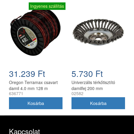
Ingyenes szállítás
31.239 Ft
5.730 Ft
Oregon Terramax csavart
Univerzális térkőtisztító
damil 4.0 mm 128 m
damilfej 200 mm
636771
02582
utángyártott, 25 mm belső
átmérő
Kapcsolat