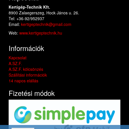
Kertigép-Technik Kft.
8900 Zalaegerszeg, Hock János u. 26.
Tel: +36-92/952937
Email:
kertigeptechnik@gmail.com
Web:
www.kertigeptechnik.hu
Információk
Kapcsolat
A.SZ.F.
A.SZ.F. kölcsönzés
Szállítási információk
14 napos elállás
Fizetési módok