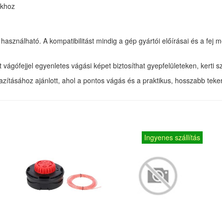
ókhoz
n használható. A kompatibilitást mindig a gép gyártói előírásai és a f
 vágófejjel egyenletes vágási képet biztosíthat gyepfelületeken, kerti 
ításához ajánlott, ahol a pontos vágás és a praktikus, hosszabb tekerc
Ingyenes szállítás