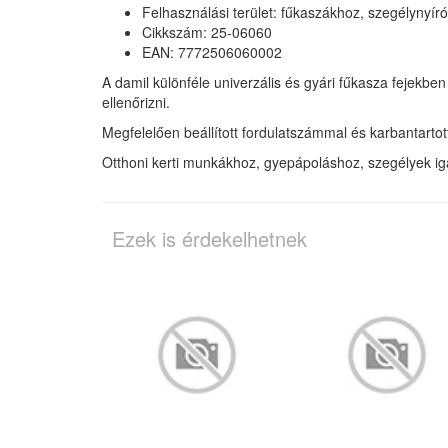
Felhasználási terület: fűkaszákhoz, szegélynyír
Cikkszám: 25-06060
EAN: 7772506060002
A damil különféle univerzális és gyári fűkasza fejekbe
ellenőrizni.
Megfelelően beállított fordulatszámmal és karbantartott
Otthoni kerti munkákhoz, gyepápoláshoz, szegélyek igaz
Ezek is érdekelhetnek