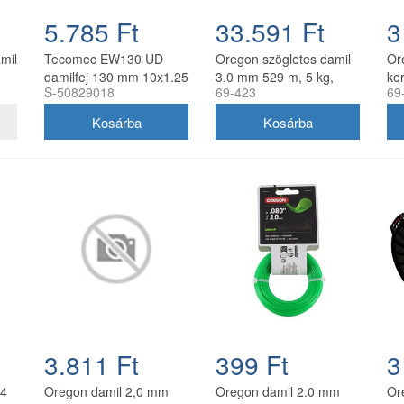
5.785 Ft
33.591 Ft
3
amil
Tecomec EW130 UD
Oregon szögletes damil
Or
damilfej 130 mm 10x1.25
3.0 mm 529 m, 5 kg,
ker
S-50829018
69-423
69
balos belső menettel
zöld
gyorsfűzős
3.811 Ft
399 Ft
3
.4
Oregon damil 2,0 mm
Oregon damil 2.0 mm
Or