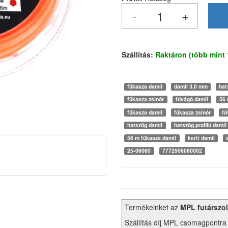
Szállítás:
Raktáron (több mint
fűkasza damil
damil 3,0 mm
hat
fűkasza zsinór
fűvágó damil
56 
fűkasza damil
fűkasza zsinór
fű
hatszög damil
hatszög profilú damil
56 m fűkasza damil
kerti damil
25-06060
7772506060002
Termékeinket az
MPL futárszol
Szállítás díj MPL csomagpontra