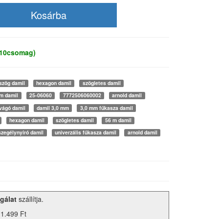
 10csomag)
szög damil
hexagon damil
szögletes damil
m damil
25-06060
7772506060002
arnold damil
vágó damil
damil 3,0 mm
3,0 mm fűkasza damil
hexagon damil
szögletes damil
56 m damil
szegélynyíró damil
univerzális fűkasza damil
arnold damil
gálat
szállítja.
 1.499 Ft