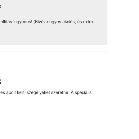
t
zállítás ingyenes! (Kivéve egyes akciós, és extra
s
 ápolt kerti szegélyeket szeretne. A speciális