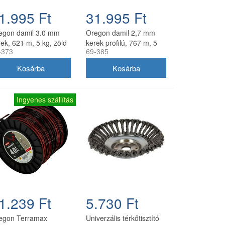
1.995 Ft
31.995 Ft
egon damil 3.0 mm
Oregon damil 2,7 mm
ek, 621 m, 5 kg, zöld
kerek profilú, 767 m, 5
-373
69-385
kg, zöld
Ingyenes szállítás
1.239 Ft
5.730 Ft
egon Terramax
Univerzális térkőtisztító