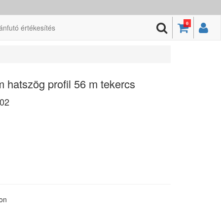
0
ánfutó értékesítés
 hatszög profil 56 m tekercs
02
ton