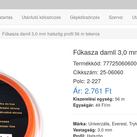
atartás
Utánfutó kölcsönzés
Gépkölcsönzés
Szerviz
Ut
Fűkasza damil 3,0 mm hatszög profil 56 m tekercs
Fűkasza damil 3,0 mm
Termékkód:
77725060600
Cikkszám:
25-06060
Polc: 2-227
Ár:
2.761 Ft
Kiszerelési egység:
56 m
Egységár:
49 Ft/m
Márka:
Univerzális, Everest, Try
Vastagság:
3,0 mm
Profil:
Hatszög