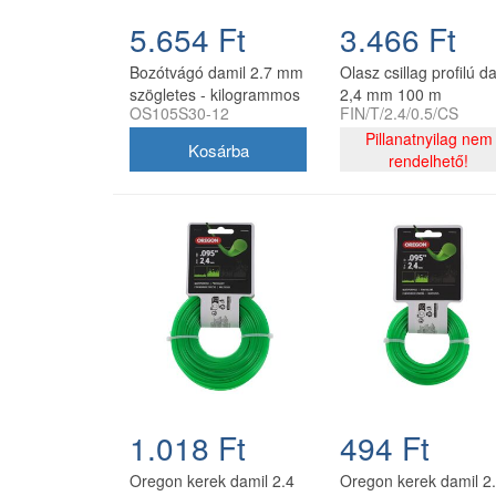
5.654 Ft
3.466 Ft
Bozótvágó damil 2.7 mm
Olasz csillag profilú d
szögletes - kilogrammos
2,4 mm 100 m
OS105S30-12
FIN/T/2.4/0.5/CS
kiszerelés
Pillanatnyilag nem
rendelhető!
1.018 Ft
494 Ft
Oregon kerek damil 2.4
Oregon kerek damil 2