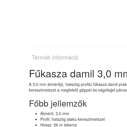
Termék információ
Fűkasza damil 3,0 mm
A 3,0 mm átmérőjű, hatszög profilú fűkasza damil prak
keresztmetszet a megfelelő géppel és vágófejjel páro
Főbb jellemzők
Átmérő: 3,0 mm
Profil: hatszög alakú keresztmetszet
Hossz: 56 m tekercs