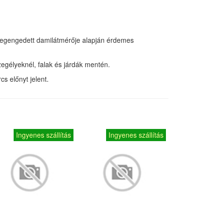
ej megengedett damilátmérője alapján érdemes
szegélyeknél, falak és járdák mentén.
s előnyt jelent.
Ingyenes szállítás
Ingyenes szállítás