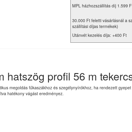
MPL házhozszállítás díj 1.599 F
30.000 Ft feletti vásárlásnál a s
szállítási díjas termékek)
Utánvét kezelés díja: +400 Ft
 hatszög profil 56 m tekerc
tikus megoldás fűkaszákhoz és szegélynyírókhoz, ha rendezett gyepet és
sítva hatékony vágást eredményez.