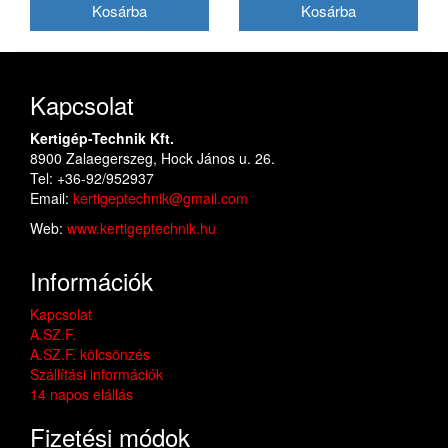
átmérő
Kapcsolat
Kertigép-Technik Kft.
8900 Zalaegerszeg, Hock János u. 26.
Tel: +36-92/952937
Email:
kertigeptechnik@gmail.com
Web:
www.kertigeptechnik.hu
Információk
Kapcsolat
A.SZ.F.
A.SZ.F. kölcsönzés
Szállítási információk
14 napos elállás
Fizetési módok