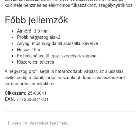
különféle benzines és elektromos fűkaszákhoz, szegélynyírókhoz.
Főbb jellemzők
Átmérő: 3,0 mm
Profil: négyszög alakú
Anyag: műanyag damil aluszállal keverve
Hossz: 15 m
Felhasználás: fű, gaz, szegélyek vágása
Kiszerelés: tekercs
A négyszög profil segíti a határozottabb vágást, az aluszálas
kivitel pedig a stabil, tartós használatot. Ideális választás kerti
karbantartási munkákhoz.
Cikkszám:
25-06041
EAN:
7772506041001
Ezek is érdekelhetnek