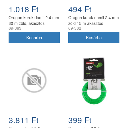
1.018 Ft
494 Ft
Oregon kerek damil 2.4 mm
Oregon kerek damil 2.4 mm
30 m zöld, akasztós
zöld 15 m akasztós
69-363
69-362
kiszerelés
kiszerelésben
3.811 Ft
399 Ft