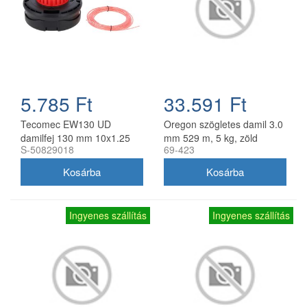
5.785 Ft
33.591 Ft
Tecomec EW130 UD
Oregon szögletes damil 3.0
damilfej 130 mm 10x1.25
mm 529 m, 5 kg, zöld
S-50829018
69-423
balos belső menettel
gyorsfűzős
Ingyenes szállítás
Ingyenes szállítás