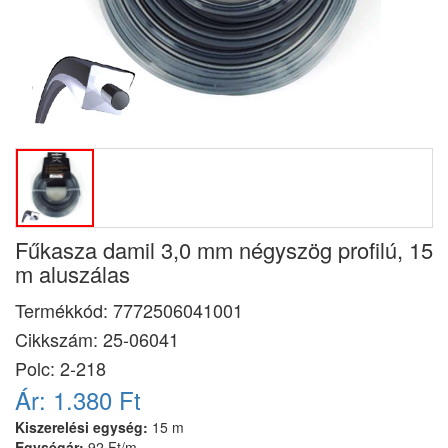
Fűkasza damil 3,0 mm négyszög profilú, 15
m aluszálas
Termékkód:
7772506041001
Cikkszám:
25-06041
Polc: 2-218
Ár:
1.380 Ft
Kiszerelési egység:
15 m
Egységár:
92 Ft/m