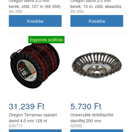
Oregon damil 2,0 mm
Oregon damil 2.0 mm
kerek, zöld, 127 m (69-358)
kerek, 15 m, zöld, akasztós
69-358
69-356
kiszerelés
Ingyenes szállítás
31.239 Ft
5.730 Ft
Oregon Terramax csavart
Univerzális térkőtisztító
damil 4.0 mm 128 m
damilfej 200 mm
636771
02582
utángyártott, 25 mm belső