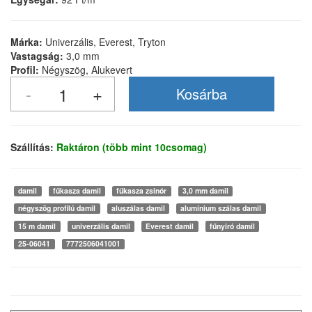
Márka:
Univerzális, Everest, Tryton
Vastagság:
3,0 mm
Profil:
Négyszög, Alukevert
Szállítás:
Raktáron (több mint 10csomag)
damil
fűkasza damil
fűkasza zsinór
3,0 mm damil
négyszög profilú damil
aluszálas damil
alumínium szálas damil
15 m damil
univerzális damil
Everest damil
fűnyíró damil
25-06041
7772506041001