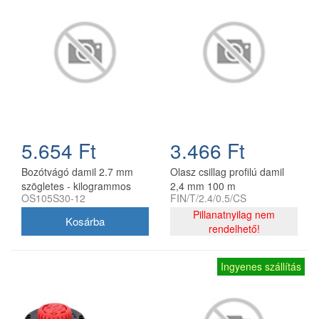
5.654 Ft
3.466 Ft
Bozótvágó damil 2.7 mm
Olasz csillag profilú damil
szögletes - kilogrammos
2,4 mm 100 m
OS105S30-12
FIN/T/2.4/0.5/CS
kiszerelés
Pillanatnyilag nem
rendelhető!
Ingyenes szállítás