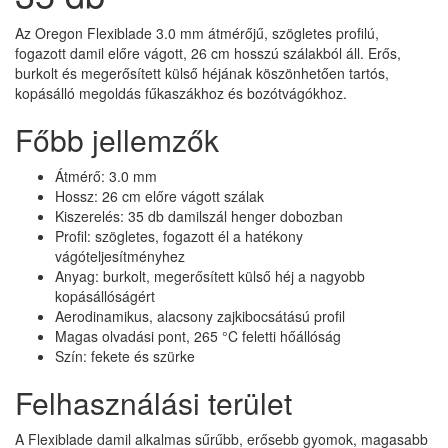
Az Oregon Flexiblade 3.0 mm átmérőjű, szögletes profilú,
fogazott damil előre vágott, 26 cm hosszú szálakból áll. Erős,
burkolt és megerősített külső héjának köszönhetően tartós,
kopásálló megoldás fűkaszákhoz és bozótvágókhoz.
Főbb jellemzők
Átmérő: 3.0 mm
Hossz: 26 cm előre vágott szálak
Kiszerelés: 35 db damilszál henger dobozban
Profil: szögletes, fogazott él a hatékony
vágóteljesítményhez
Anyag: burkolt, megerősített külső héj a nagyobb
kopásállóságért
Aerodinamikus, alacsony zajkibocsátású profil
Magas olvadási pont, 265 °C feletti hőállóság
Szín: fekete és szürke
Felhasználási terület
A Flexiblade damil alkalmas sűrűbb, erősebb gyomok, magasabb