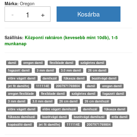
Márka:
Oregon
Szállítás:
Központi raktáron (kevesebb mint 10db), 1-5
munkanap
damil
oregon damil
flexiblade damil
szögletes damil
fogazott damil
3 mm damil
3.0 mm damil
26 cm damil
előre vágott damil
damilszál
fűkasza damil
bozótvágó damil
jet fit damilfej
111114E
2007971769804
damil
oregon damil
oregon flexiblade
flexiblade damil
szögletes damil
fogazott damil
3 mm damil
3.0 mm damil
26 cm damil
26 cm damilszál
előre vágott damil
előre vágott damilszál
damilszál
fűkasza damil
fűkasza damilszál
bozótvágó damil
bozótvágó damilszál
erős damil
kopásálló damil
jet fit damilfej
111114E
2007971769804