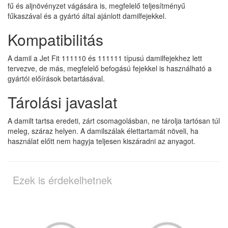
fű és aljnövényzet vágására is, megfelelő teljesítményű
fűkaszával és a gyártó által ajánlott damilfejekkel.
Kompatibilitás
A damil a Jet Fit 111110 és 111111 típusú damilfejekhez lett
tervezve, de más, megfelelő befogású fejekkel is használható a
gyártói előírások betartásával.
Tárolási javaslat
A damilt tartsa eredeti, zárt csomagolásban, ne tárolja tartósan túl
meleg, száraz helyen. A damilszálak élettartamát növeli, ha
használat előtt nem hagyja teljesen kiszáradni az anyagot.
Ezek is érdekelhetnek