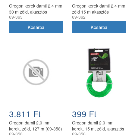
Oregon kerek damil 2.4 mm
Oregon kerek damil 2.4 mm
30 m zöld, akasztós
zöld 15 m akasztós
69-363
69-362
kiszerelés
kiszerelésben
3.811 Ft
399 Ft
Oregon damil 2,0 mm
Oregon damil 2.0 mm
kerek, zöld, 127 m (69-358)
kerek, 15 m, zöld, akasztós
69-358
69-356
kiszerelés