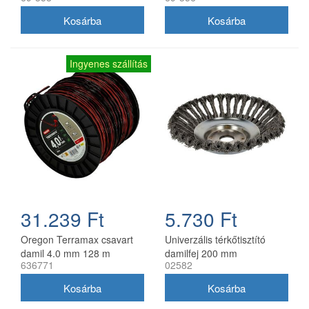
Ingyenes szállítás
31.239 Ft
5.730 Ft
Oregon Terramax csavart
Univerzális térkőtisztító
damil 4.0 mm 128 m
damilfej 200 mm
636771
02582
utángyártott, 25 mm belső
átmérő