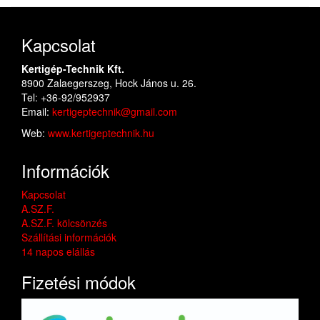
Kapcsolat
Kertigép-Technik Kft.
8900 Zalaegerszeg, Hock János u. 26.
Tel: +36-92/952937
Email:
kertigeptechnik@gmail.com
Web:
www.kertigeptechnik.hu
Információk
Kapcsolat
A.SZ.F.
A.SZ.F. kölcsönzés
Szállítási információk
14 napos elállás
Fizetési módok