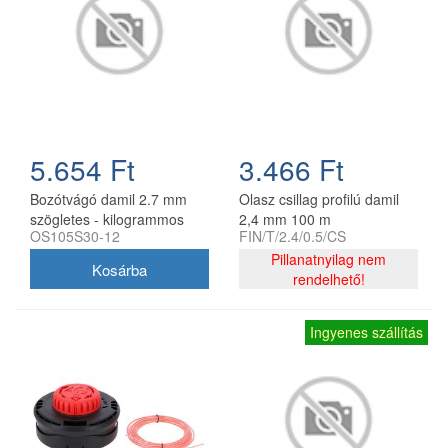
5.654 Ft
3.466 Ft
Bozótvágó damil 2.7 mm
Olasz csillag profilú damil
szögletes - kilogrammos
2,4 mm 100 m
OS105S30-12
FIN/T/2.4/0.5/CS
kiszerelés
Pillanatnyilag nem
rendelhető!
Ingyenes szállítás