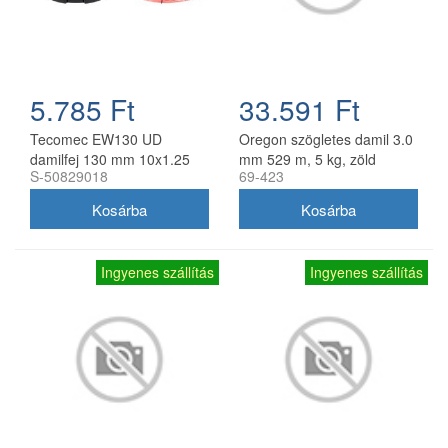
5.785 Ft
33.591 Ft
Tecomec EW130 UD
Oregon szögletes damil 3.0
damilfej 130 mm 10x1.25
mm 529 m, 5 kg, zöld
S-50829018
69-423
balos belső menettel
gyorsfűzős
Ingyenes szállítás
Ingyenes szállítás