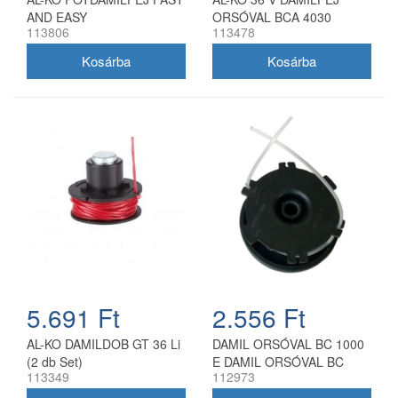
AND EASY
ORSÓVAL BCA 4030
113806
113478
5.691 Ft
2.556 Ft
AL-KO DAMILDOB GT 36 Li
DAMIL ORSÓVAL BC 1000
(2 db Set)
E DAMIL ORSÓVAL BC
113349
112973
1000 E