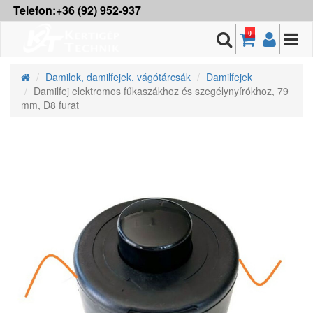
Telefon:+36 (92) 952-937
0
Damilok, damilfejek, vágótárcsák
Damilfejek
Damilfej elektromos fűkaszákhoz és szegélynyírókhoz, 79
mm, D8 furat