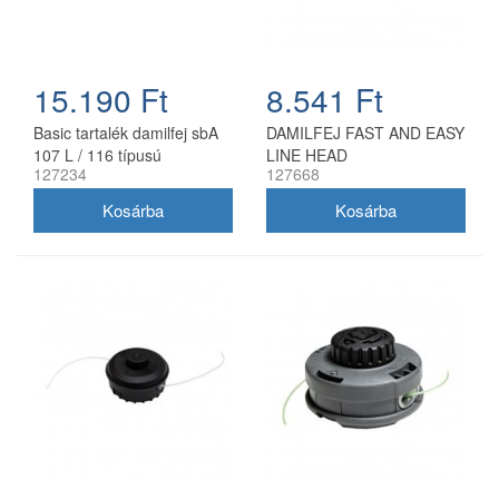
15.190 Ft
8.541 Ft
Basic tartalék damilfej sbA
DAMILFEJ FAST AND EASY
107 L / 116 típusú
LINE HEAD
127234
127668
benzinmotoros fűkaszákhoz