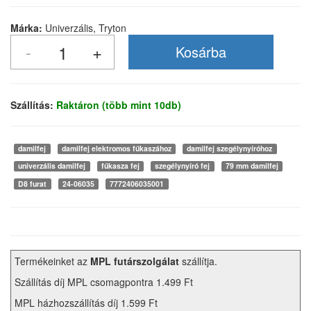
Márka:
Univerzális, Tryton
Szállítás:
Raktáron (több mint 10db)
damilfej
damilfej elektromos fűkaszához
damilfej szegélynyíróhoz
univerzális damilfej
fűkasza fej
szegélynyíró fej
79 mm damilfej
D8 furat
24-06035
7772406035001
Termékeinket az
MPL futárszolgálat
szállítja.
Szállítás díj MPL csomagpontra 1.499 Ft
MPL házhozszállítás díj 1.599 Ft