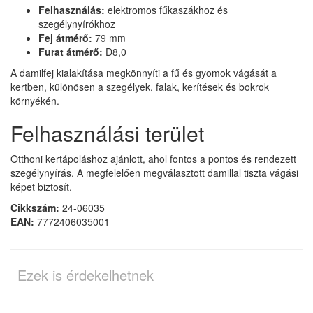
Felhasználás:
elektromos fűkaszákhoz és
szegélynyírókhoz
Fej átmérő:
79 mm
Furat átmérő:
D8,0
A damilfej kialakítása megkönnyíti a fű és gyomok vágását a
kertben, különösen a szegélyek, falak, kerítések és bokrok
környékén.
Felhasználási terület
Otthoni kertápoláshoz ajánlott, ahol fontos a pontos és rendezett
szegélynyírás. A megfelelően megválasztott damillal tiszta vágási
képet biztosít.
Cikkszám:
24-06035
EAN:
7772406035001
Ezek is érdekelhetnek