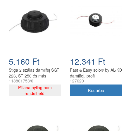
5.160 Ft
12.341 Ft
Stiga 2 szálas damilfej SGT
Fast & Easy solo® by AL-KO
226, ST 250 és más
damilfej, profi
118801753/0
127620
modellekhez 118801753/0
Pillanatnyilag nem
rendelhető!