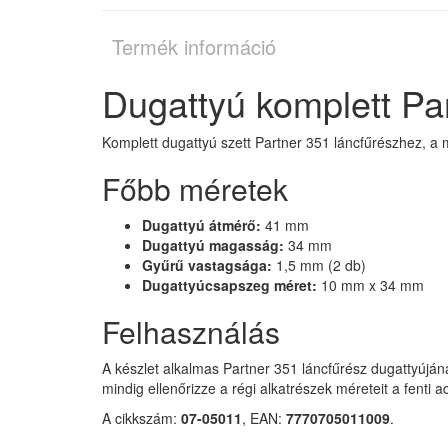
Termék információ
Dugattyú komplett Pa
Komplett dugattyú szett Partner 351 láncfűrészhez, a 
Főbb méretek
Dugattyú átmérő:
41 mm
Dugattyú magasság:
34 mm
Gyűrű vastagsága:
1,5 mm (2 db)
Dugattyúcsapszeg méret:
10 mm x 34 mm
Felhasználás
A készlet alkalmas Partner 351 láncfűrész dugattyújá
mindig ellenőrizze a régi alkatrészek méreteit a fenti a
A cikkszám:
07-05011
, EAN:
7770705011009
.