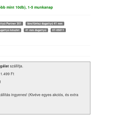
több mint 10db), 1-5 munkanap
ttyú Partner 351
láncfűrész dugattyú 41 mm
ugattyú készlet
41 mm dugattyú
07-05011
gálat
szállítja.
 1.499 Ft
t
zállítás ingyenes! (Kivéve egyes akciós, és extra