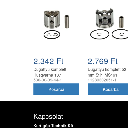
2.342 Ft
2.769 Ft
Dugattyú komplett
Dugattyú komplett 52
Husqvarna 137
mm Stihl MS461
530-06-99-44-1
11280302051-1
láncfűrészhez 38 mm
láncfűrészhez
utángyártott
utángyártott
Kapcsolat
Kertigép-Technik Kft.