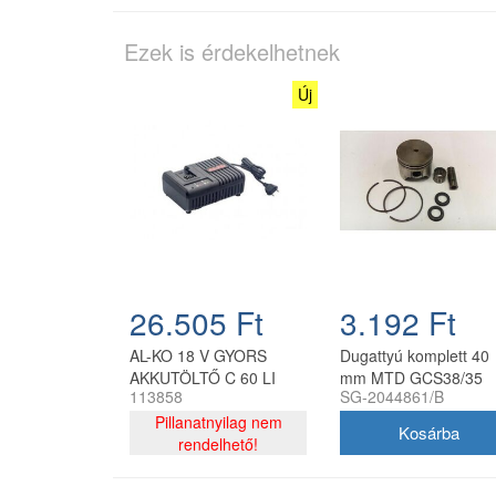
Ezek is érdekelhetnek
Új
26.505 Ft
3.192 Ft
AL-KO 18 V GYORS
Dugattyú komplett 40
AKKUTÖLTŐ C 60 LI
mm MTD GCS38/35
113858
SG-2044861/B
KIFUTÓ TERMÉK
láncfűrészhez
Pillanatnyilag nem
rendelhető!