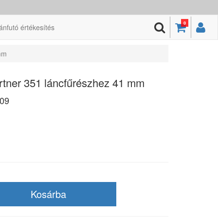
0
ánfutó értékesítés
 mm
rtner 351 láncfűrészhez 41 mm
09