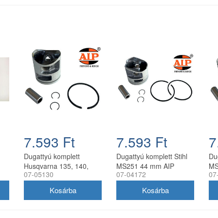
7.593 Ft
7.593 Ft
7
Dugattyú komplett
Dugattyú komplett Stihl
Du
Husqvarna 135, 140,
MS251 44 mm AIP
MS
07-05130
07-04172
07
435, 440 AIP 41 mm