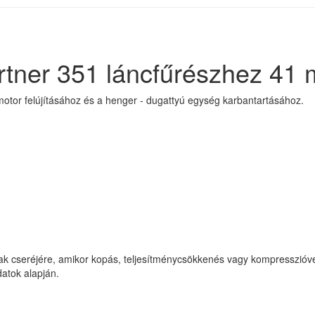
rtner 351 láncfűrészhez 41
motor felújításához és a henger - dugattyú egység karbantartásához.
nak cseréjére, amikor kopás, teljesítménycsökkenés vagy kompresszióve
datok alapján.