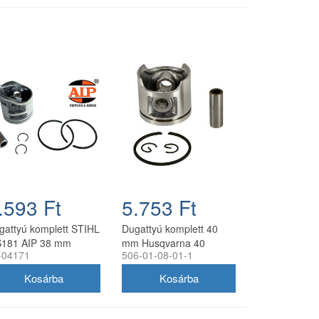
.593 Ft
5.753 Ft
gattyú komplett STIHL
Dugattyú komplett 40
181 AIP 38 mm
mm Husqvarna 40
-04171
506-01-08-01-1
láncfűrészhez
utángyártott