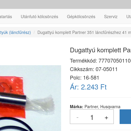
atartás
Utánfutó kölcsönzés
Gépkölcsönzés
Szerviz
Ut
tyúk (láncfűrész)
Dugattyú komplett Partner 351 láncfűrészhez 41
Dugattyú komplett Pa
Termékkód:
77707050110
Cikkszám:
07-05011
Polc: 16-581
Ár:
2.243 Ft
Márka:
Partner, Husqvarna