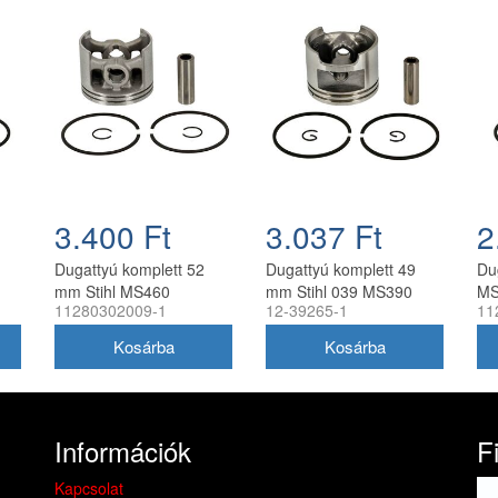
3.400 Ft
3.037 Ft
2
Dugattyú komplett 52
Dugattyú komplett 49
Du
mm Stihl MS460
mm Stihl 039 MS390
MS
11280302009-1
12-39265-1
11
láncfűrészhez
láncfűrészhez
lá
utángyártott
utángyártott
utá
Információk
F
Kapcsolat