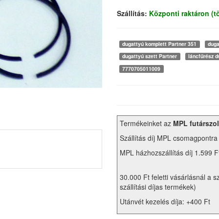
Szállítás:
Központi raktáron (
dugattyú komplett Partner 351
duga
dugattyú szett Partner
láncfűrész d
7770705011009
Termékeinket az
MPL futárszol
Szállítás díj MPL csomagpontra
MPL házhozszállítás díj 1.599 F
30.000 Ft feletti vásárlásnál a s
szállítási díjas termékek)
Utánvét kezelés díja: +400 Ft