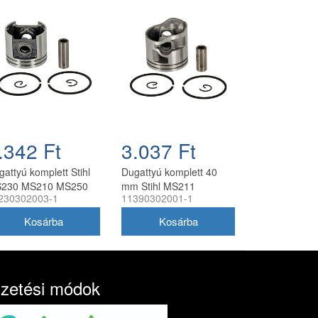
.342 Ft
3.037 Ft
gattyú komplett Stihl
Dugattyú komplett 40
230 MS210 MS250
mm Stihl MS211
230302003-1
11390302001-1
ncfűrészhez 40 mm
láncfűrészhez
ngyártott
utángyártott
izetési módok