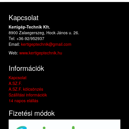
Kapcsolat
Kertigép-Technik Kft.
8900 Zalaegerszeg, Hock János u. 26.
Tel: +36-92/952937
Email:
kertigeptechnik@gmail.com
Web:
www.kertigeptechnik.hu
Információk
Kapcsolat
A.SZ.F.
A.SZ.F. kölcsönzés
Szállítási információk
14 napos elállás
Fizetési módok