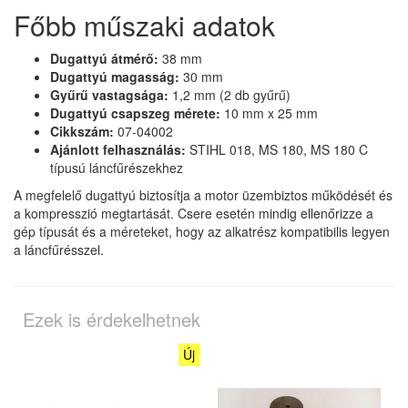
Főbb műszaki adatok
Dugattyú átmérő:
38 mm
Dugattyú magasság:
30 mm
Gyűrű vastagsága:
1,2 mm (2 db gyűrű)
Dugattyú csapszeg mérete:
10 mm x 25 mm
Cikkszám:
07-04002
Ajánlott felhasználás:
STIHL 018, MS 180, MS 180 C
típusú láncfűrészekhez
A megfelelő dugattyú biztosítja a motor üzembiztos működését és
a kompresszió megtartását. Csere esetén mindig ellenőrizze a
gép típusát és a méreteket, hogy az alkatrész kompatibilis legyen
a láncfűrésszel.
Ezek is érdekelhetnek
Új