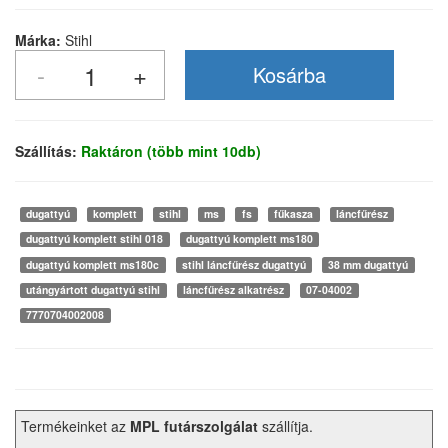
Márka:
Stihl
Szállítás:
Raktáron (több mint 10db)
dugattyú
komplett
stihl
ms
fs
fűkasza
láncfűrész
dugattyú komplett stihl 018
dugattyú komplett ms180
dugattyú komplett ms180c
stihl láncfűrész dugattyú
38 mm dugattyú
utángyártott dugattyú stihl
láncfűrész alkatrész
07-04002
7770704002008
Termékeinket az
MPL futárszolgálat
szállítja.