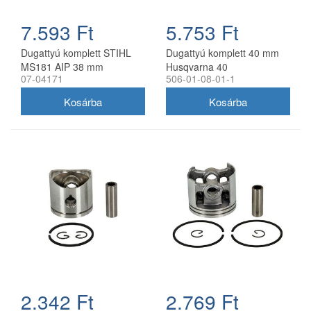
7.593 Ft
5.753 Ft
Dugattyú komplett STIHL
Dugattyú komplett 40 mm
MS181 AIP 38 mm
Husqvarna 40
07-04171
506-01-08-01-1
láncfűrészhez utángyártott
2.342 Ft
2.769 Ft