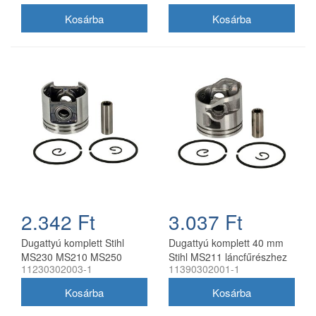
2.342 Ft
3.037 Ft
Dugattyú komplett Stihl
Dugattyú komplett 40 mm
MS230 MS210 MS250
Stihl MS211 láncfűrészhez
11230302003-1
11390302001-1
láncfűrészhez 40 mm
utángyártott
utángyártott