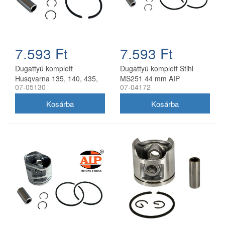
7.593 Ft
7.593 Ft
Dugattyú komplett
Dugattyú komplett Stihl
Husqvarna 135, 140, 435,
MS251 44 mm AIP
07-05130
07-04172
440 AIP 41 mm