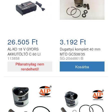
26.505 Ft
3.192 Ft
AL-KO 18 V GYORS
Dugattyú komplett 40 mm
AKKUTÖLTŐ C 60 LI
MTD GCS38/35
113858
SG-2044861/B
KIFUTÓ TERMÉK
láncfűrészhez
Pillanatnyilag nem
rendelhető!