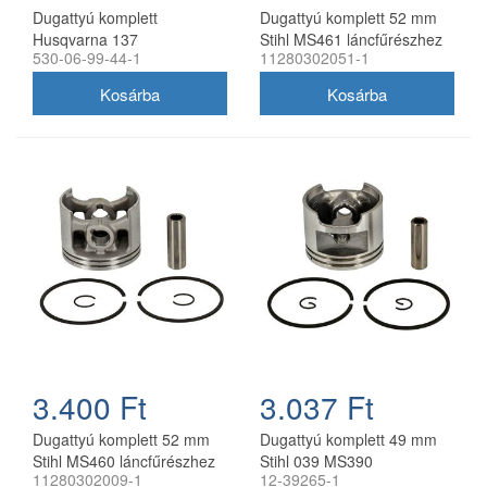
Dugattyú komplett
Dugattyú komplett 52 mm
Husqvarna 137
Stihl MS461 láncfűrészhez
530-06-99-44-1
11280302051-1
láncfűrészhez 38 mm
utángyártott
utángyártott
3.400 Ft
3.037 Ft
Dugattyú komplett 52 mm
Dugattyú komplett 49 mm
Stihl MS460 láncfűrészhez
Stihl 039 MS390
11280302009-1
12-39265-1
utángyártott
láncfűrészhez utángyártott