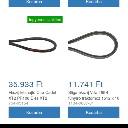
Ingyenes szállítás
35.933 Ft
11.741 Ft
Ékszíj késhajtó Cub-Cadet
Stiga ékszíj Villa I 85B
XT2 PR106IE és XT2
fűnyíró traktorhoz 1512 x 10
754-05154
1134-9007-01
QR106, MTD 754-05154
mm 1134-9007-01