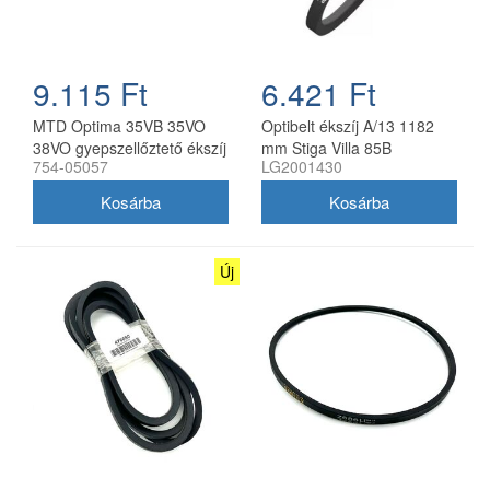
9.115 Ft
6.421 Ft
MTD Optima 35VB 35VO
Optibelt ékszíj A/13 1182
38VO gyepszellőztető ékszíj
mm Stiga Villa 85B
754-05057
LG2001430
754-05057
utángyártott 1134-9009-01
Új