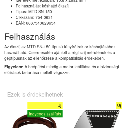
Felhasználás: késhajtó ékszíj
Típus: MTD SN-150
Cikkszám: 754-0631
EAN: 6667540629654
Felhasználás
Az ékszíj az MTD SN-150 típusú fűnyírótraktor késhajtásához
használható. Csere esetén ajánlott a régi szíj méretének és a
géptípusnak az ellenőrzése a kompatibilitás érdekében.
Figyelem:
A beépítést mindig a motor leállítása és a biztonsági
előírások betartása mellett végezze.
Ezek is érdekelhetnek
Új
Új
Ingyenes szállítás