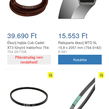
39.690 Ft
15.553 Ft
Ékszíj hajtás Cub-Cadet
Ratioparts ékszíj MTD 5L
XT3 fűnyíró traktorhoz 754-
15,8 x 2057 mm (754-0182)
754-05170A
8-581
05170A
Pillanatnyilag nem
rendelhető!
Új
Új