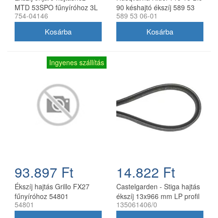
MTD 53SPO fűnyíróhoz 3L
90 késhajtó ékszíj 589 53
754-04146
589 53 06-01
profil 754-04146
06-01
Ingyenes szállítás
93.897 Ft
14.822 Ft
Ékszíj hajtás Grillo FX27
Castelgarden - Stiga hajtás
fűnyíróhoz 54801
ékszíj 13x966 mm LP profil
54801
135061406/0
135061406/0