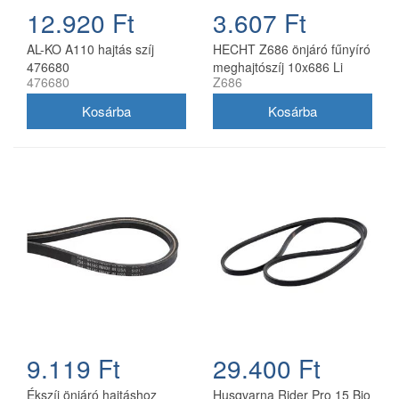
12.920 Ft
3.607 Ft
AL-KO A110 hajtás szíj
HECHT Z686 önjáró fűnyíró
476680
meghajtószíj 10x686 Li
476680
Z686
9.119 Ft
29.400 Ft
Ékszíj önjáró hajtáshoz
Husqvarna Rider Pro 15 Bio