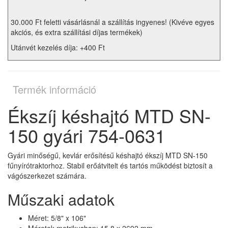
30.000 Ft feletti vásárlásnál a szállítás ingyenes! (Kivéve egyes
akciós, és extra szállítási díjas termékek)
Utánvét kezelés díja: +400 Ft
Termék információ
Ékszíj késhajtó MTD SN-
150 gyári 754-0631
Gyári minőségű, kevlár erősítésű késhajtó ékszíj MTD SN-150
fűnyírótraktorhoz. Stabil erőátvitelt és tartós működést biztosít a
vágószerkezet számára.
Műszaki adatok
Méret: 5/8" x 106"
Méretek metrikusban: 15,8 x 2692 mm