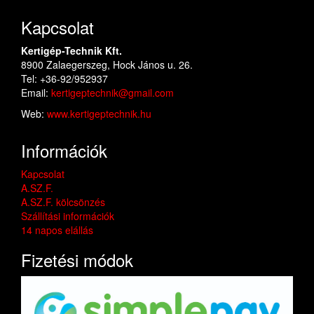
Kapcsolat
Kertigép-Technik Kft.
8900 Zalaegerszeg, Hock János u. 26.
Tel: +36-92/952937
Email:
kertigeptechnik@gmail.com
Web:
www.kertigeptechnik.hu
Információk
Kapcsolat
A.SZ.F.
A.SZ.F. kölcsönzés
Szállítási információk
14 napos elállás
Fizetési módok