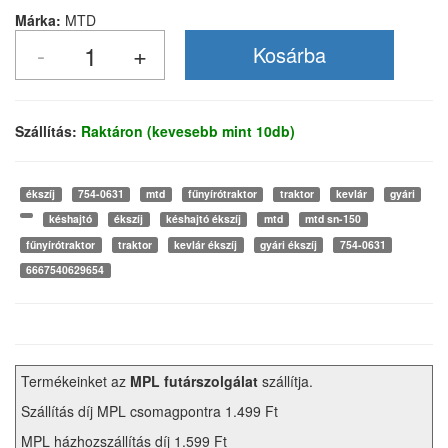
Márka:
MTD
Szállítás:
Raktáron (kevesebb mint 10db)
ékszíj
754-0631
mtd
fűnyírótraktor
traktor
kevlár
gyári
késhajtó
ékszíj
késhajtó ékszíj
mtd
mtd sn-150
fűnyírótraktor
traktor
kevlár ékszíj
gyári ékszíj
754-0631
6667540629654
Termékeinket az
MPL futárszolgálat
szállítja.
Szállítás díj MPL csomagpontra 1.499 Ft
MPL házhozszállítás díj 1.599 Ft