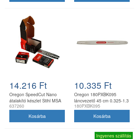
14.216 Ft
10.335 Ft
Oregon SpeedCut Nano
Oregon 180PXBK095
átalakító készlet Stihl MSA
láncvezető 45 cm 0.325-1.3
637260
180PXBK095
161T 10" 325 1,1 mm
mm 72 szemes Husqvarna
fűrészekhez
Ingyenes szállítás