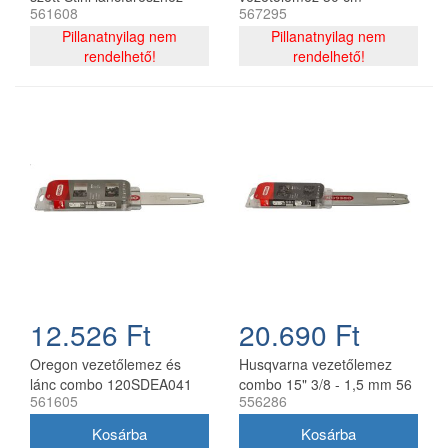
561608
567295
325 - 1,6 mm 40 cm 67
120SDEA074 + 2 db
szemes
Pillanatnyilag nem
91P044E lánc 3/8P 1.3 mm
Pillanatnyilag nem
rendelhető!
44 szemes
rendelhető!
12.526 Ft
20.690 Ft
Oregon vezetőlemez és
Husqvarna vezetőlemez
lánc combo 120SDEA041
combo 15" 3/8 - 1,5 mm 56
561605
556286
30 cm 3/8 1,3 mm 2x
szemes 2 db Oregon
91P045E
73DPX lánccal