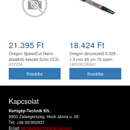
21.395 Ft
18.424 Ft
Oregon SpeedCut Nano
Oregon láncvezető 0.325 -
átalakító készlet Echo CCS-
1.3 mm 45 cm 72 szem
637234
180VXLGK041
58V láncfűrészhez 40 cm
Husqvarna fűrészekhez
180VXLGK041
Kapcsolat
Kertigép-Technik Kft.
8900 Zalaegerszeg, Hock János u. 26.
Tel: +36-92/952937
Email:
kertigeptechnik@gmail.com