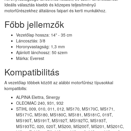
Ideális választás kisebb és közepes teljesítményű
motorfűrészekhez általános faipari és kerti munkákhoz.
Főbb jellemzők
Vezetőlap hossza: 14" - 35 cm
Láncosztás: 3/8
Horonyvastagság: 1,3 mm
Ajánlott lánchossz: 50 szem
Márka: Everest
Kompatibilitás
A vezetőlap többek között az alábbi motorfűrész típusokkal
kompatibilis:
ALPINA Elettra, Sinergy
OLEOMAC 240, 931, 932
STIHL 009, 010, 011, 012, MS170, MS170C, MS171,
MS171C, MS180, MS180C, MS181, MS181C, 019T,
MS190T, MS191T, MS192T, MS192TC, MS193T,
MS193TC, 020, 020T, MS200, MS200T, MS201, MS201C,