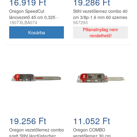
16.919 Ft
19.286 Ft
Oregon SpeedCut
Stihl vezetőlemez combo 40
láncvezető 45 cm 0,325 -
cm 3/8p-1.6 mm 60 szemes
180TXLBA074
567293
1,3 mm 68 szem Stihl
lánccal, Oregon
MS251
75DPX060E, 2 db lánc
Pillanatnyilag nem
rendelhető!
19.256 Ft
11.052 Ft
Oregon vezetőlemez combo
Oregon COMBO
szett Stihl láncfűrészhez
vezetőlemez 30 cm