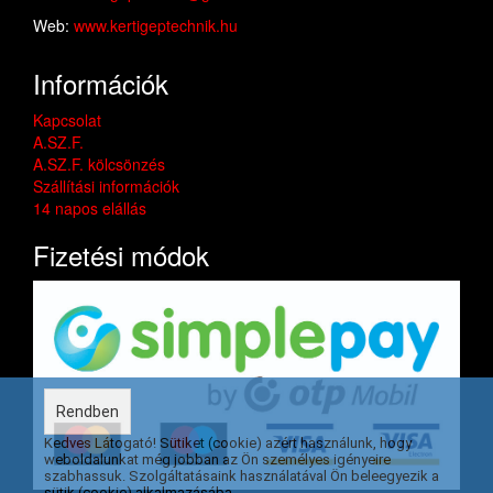
Web:
www.kertigeptechnik.hu
Információk
Kapcsolat
A.SZ.F.
A.SZ.F. kölcsönzés
Szállítási információk
14 napos elállás
Fizetési módok
Rendben
Kedves Látogató! Sütiket (cookie) azért használunk, hogy
weboldalunkat még jobban az Ön személyes igényeire
szabhassuk. Szolgáltatásaink használatával Ön beleegyezik a
sütik (cookie) alkalmazásába.