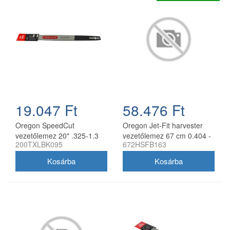
19.047 Ft
58.476 Ft
Oregon SpeedCut
Oregon Jet-Fit harvester
vezetőlemez 20" .325-1.3
vezetőlemez 67 cm 0.404 -
200TXLBK095
672HSFB163
mm 78 szem Husqvarna
2.0 mm
láncfűrészhez