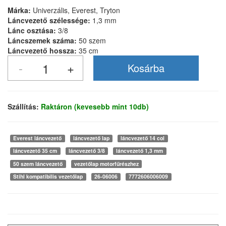
Márka:
Univerzális, Everest, Tryton
Láncvezető szélessége:
1,3 mm
Lánc osztása:
3/8
Láncszemek száma:
50 szem
Láncvezető hossza:
35 cm
Szállítás:
Raktáron (kevesebb mint 10db)
Everest láncvezető
láncvezető lap
láncvezető 14 col
láncvezető 35 cm
láncvezető 3/8
láncvezető 1,3 mm
50 szem láncvezető
vezetőlap motorfűrészhez
Stihl kompatibilis vezetőlap
26-06006
7772606006009