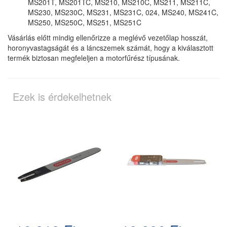
MS201T, MS201TC, MS210, MS210C, MS211, MS211C,
MS230, MS230C, MS231, MS231C, 024, MS240, MS241C,
MS250, MS250C, MS251, MS251C
Vásárlás előtt mindig ellenőrizze a meglévő vezetőlap hosszát,
horonyvastagságát és a láncszemek számát, hogy a kiválasztott
termék biztosan megfeleljen a motorfűrész típusának.
Ezek is érdekelhetnek