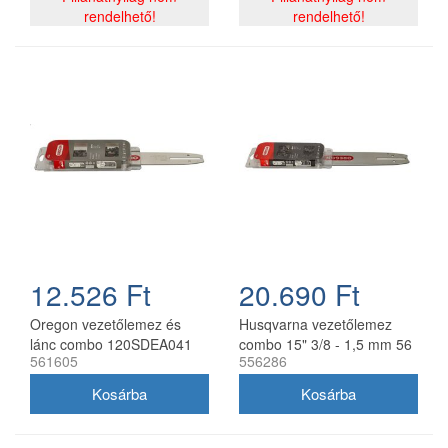
rendelhető!
44 szemes
rendelhető!
12.526 Ft
20.690 Ft
Oregon vezetőlemez és
Husqvarna vezetőlemez
lánc combo 120SDEA041
combo 15" 3/8 - 1,5 mm 56
561605
556286
30 cm 3/8 1,3 mm 2x
szemes 2 db Oregon
91P045E
73DPX lánccal