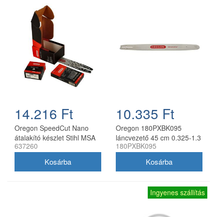
14.216 Ft
10.335 Ft
Oregon SpeedCut Nano
Oregon 180PXBK095
átalakító készlet Stihl MSA
láncvezető 45 cm 0.325-1.3
637260
180PXBK095
161T 10" 325 1,1 mm
mm 72 szemes Husqvarna
fűrészekhez
Ingyenes szállítás