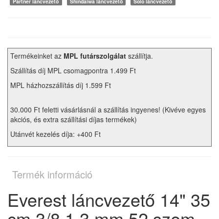
Partner láncvezető
Shindaiwa láncvezető
Solo láncvezető
Termékeinket az
MPL futárszolgálat
szállítja.
Szállítás díj MPL csomagpontra 1.499 Ft
MPL házhozszállítás díj 1.599 Ft
30.000 Ft feletti vásárlásnál a szállítás ingyenes! (Kivéve egyes
akciós, és extra szállítási díjas termékek)
Utánvét kezelés díja: +400 Ft
Termék információ
Everest láncvezető 14" 35
cm 3/8 1,3 mm 52 szem