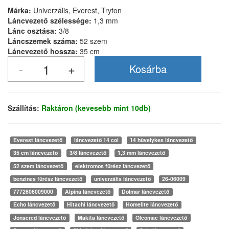
Márka:
Univerzális, Everest, Tryton
Láncvezető szélessége:
1,3 mm
Lánc osztása:
3/8
Láncszemek száma:
52 szem
Láncvezető hossza:
35 cm
Szállítás:
Raktáron (kevesebb mint 10db)
Everest láncvezető
láncvezető 14 col
14 hüvelykes láncvezető
35 cm láncvezető
3/8 láncvezető
1,3 mm láncvezető
52 szem láncvezető
elektromos fűrész láncvezető
benzines fűrész láncvezető
univerzális láncvezető
26-06009
7772606009000
Alpina láncvezető
Dolmar láncvezető
Echo láncvezető
Hitachi láncvezető
Homelite láncvezető
Jonsered láncvezető
Makita láncvezető
Oleomac láncvezető