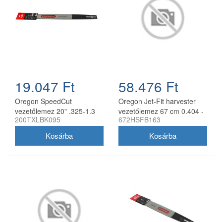
19.047 Ft
58.476 Ft
Oregon SpeedCut
Oregon Jet-Fit harvester
vezetőlemez 20" .325-1.3
vezetőlemez 67 cm 0.404 -
200TXLBK095
672HSFB163
mm 78 szem Husqvarna
2.0 mm
láncfűrészhez