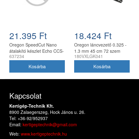
21.395 Ft
18.424 Ft
Oregon SpeedCut Nano
Oregon láncvezető 0.325 -
átalakító készlet Echo CCS-
1.3 mm 45 cm 72 szem
637234
180VXLGK041
58V láncfűrészhez 40 cm
Husqvarna fűrészekhez
180VXLGK041
Kapcsolat
Kertigép-Technik Kft.
8900 Zalaegerszeg, Hock János u. 26.
Tel: +36-92/952937
Email:
kertigeptechnik@gmail.com
Web:
www.kertigeptechnik.hu