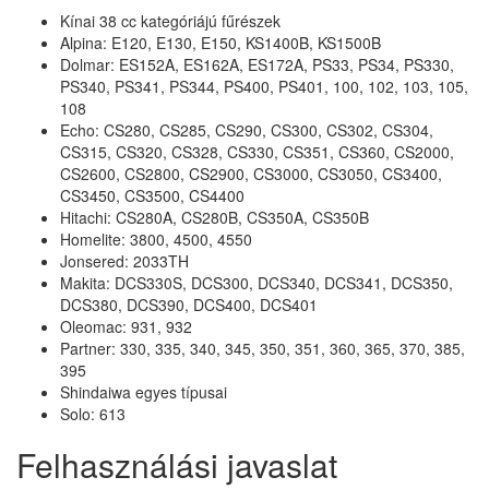
Kínai 38 cc kategóriájú fűrészek
Alpina: E120, E130, E150, KS1400B, KS1500B
Dolmar: ES152A, ES162A, ES172A, PS33, PS34, PS330,
PS340, PS341, PS344, PS400, PS401, 100, 102, 103, 105,
108
Echo: CS280, CS285, CS290, CS300, CS302, CS304,
CS315, CS320, CS328, CS330, CS351, CS360, CS2000,
CS2600, CS2800, CS2900, CS3000, CS3050, CS3400,
CS3450, CS3500, CS4400
Hitachi: CS280A, CS280B, CS350A, CS350B
Homelite: 3800, 4500, 4550
Jonsered: 2033TH
Makita: DCS330S, DCS300, DCS340, DCS341, DCS350,
DCS380, DCS390, DCS400, DCS401
Oleomac: 931, 932
Partner: 330, 335, 340, 345, 350, 351, 360, 365, 370, 385,
395
Shindaiwa egyes típusai
Solo: 613
Felhasználási javaslat