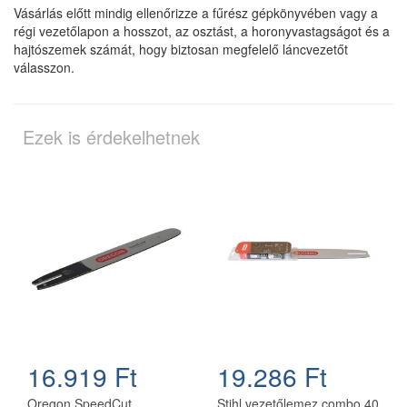
Vásárlás előtt mindig ellenőrizze a fűrész gépkönyvében vagy a
régi vezetőlapon a hosszot, az osztást, a horonyvastagságot és a
hajtószemek számát, hogy biztosan megfelelő láncvezetőt
válasszon.
Ezek is érdekelhetnek
16.919 Ft
19.286 Ft
Oregon SpeedCut
Stihl vezetőlemez combo 40