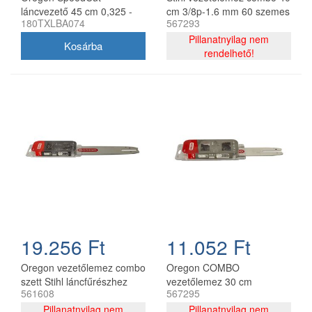
láncvezető 45 cm 0,325 -
cm 3/8p-1.6 mm 60 szemes
180TXLBA074
567293
1,3 mm 68 szem Stihl
lánccal, Oregon
MS251
75DPX060E, 2 db lánc
Pillanatnyilag nem
rendelhető!
19.256 Ft
11.052 Ft
Oregon vezetőlemez combo
Oregon COMBO
szett Stihl láncfűrészhez
vezetőlemez 30 cm
561608
567295
325 - 1,6 mm 40 cm 67
120SDEA074 + 2 db
szemes
Pillanatnyilag nem
91P044E lánc 3/8P 1.3 mm
Pillanatnyilag nem