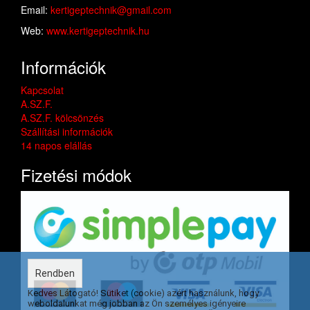
Email:
kertigeptechnik@gmail.com
Web:
www.kertigeptechnik.hu
Információk
Kapcsolat
A.SZ.F.
A.SZ.F. kölcsönzés
Szállítási információk
14 napos elállás
Fizetési módok
Rendben
Kedves Látogató! Sütiket (cookie) azért használunk, hogy
weboldalunkat még jobban az Ön személyes igényeire