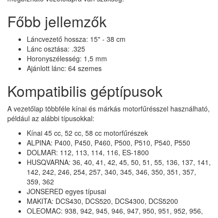
Főbb jellemzők
Láncvezető hossza: 15" - 38 cm
Lánc osztása: .325
Horonyszélesség: 1,5 mm
Ajánlott lánc: 64 szemes
Kompatibilis géptípusok
A vezetőlap többféle kínai és márkás motorfűrésszel használható,
például az alábbi típusokkal:
Kínai 45 cc, 52 cc, 58 cc motorfűrészek
ALPINA: P400, P450, P460, P500, P510, P540, P550
DOLMAR: 112, 113, 114, 116, ES-1800
HUSQVARNA: 36, 40, 41, 42, 45, 50, 51, 55, 136, 137, 141,
142, 242, 246, 254, 257, 340, 345, 346, 350, 351, 357,
359, 362
JONSERED egyes típusai
MAKITA: DCS430, DCS520, DCS4300, DCS5200
OLEOMAC: 938, 942, 945, 946, 947, 950, 951, 952, 956,