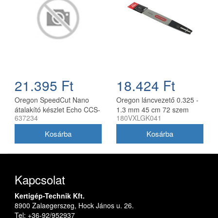
21.395 Ft
18.424 Ft
Oregon SpeedCut Nano
Oregon láncvezető 0.325 -
átalakító készlet Echo CCS-
1.3 mm 45 cm 72 szem
637234
180VXLGK041
58V láncfűrészhez 40 cm
Husqvarna fűrészekhez
180VXLGK041
Kapcsolat
Kertigép-Technik Kft.
8900 Zalaegerszeg, Hock János u. 26.
Tel: +36-92/952937