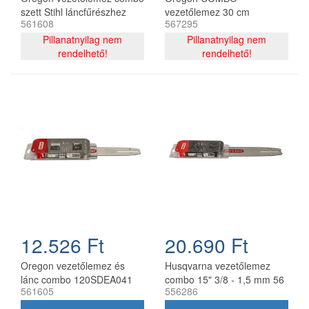
szett Stihl láncfűrészhez
vezetőlemez 30 cm
561608
567295
325 - 1,6 mm 40 cm 67
120SDEA074 + 2 db
szemes
Pillanatnyilag nem
91P044E lánc 3/8P 1.3 mm
Pillanatnyilag nem
rendelhető!
44 szemes
rendelhető!
12.526 Ft
20.690 Ft
Oregon vezetőlemez és
Husqvarna vezetőlemez
lánc combo 120SDEA041
combo 15" 3/8 - 1,5 mm 56
561605
556286
30 cm 3/8 1,3 mm 2x
szemes 2 db Oregon
91P045E
73DPX lánccal