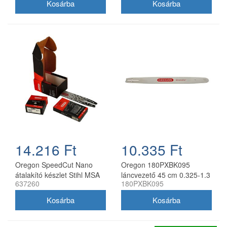
14.216 Ft
10.335 Ft
Oregon SpeedCut Nano
Oregon 180PXBK095
átalakító készlet Stihl MSA
láncvezető 45 cm 0.325-1.3
637260
180PXBK095
161T 10" 325 1,1 mm
mm 72 szemes Husqvarna
fűrészekhez