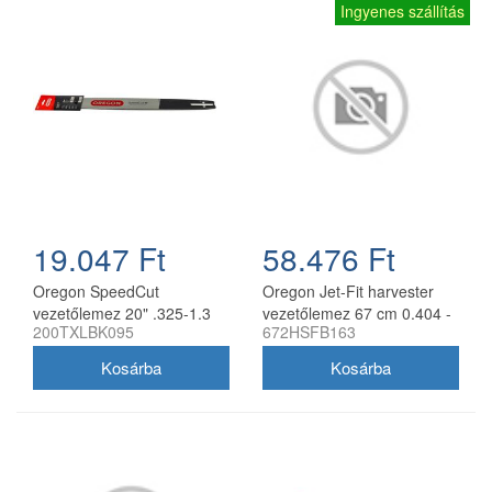
Ingyenes szállítás
19.047 Ft
58.476 Ft
Oregon SpeedCut
Oregon Jet-Fit harvester
vezetőlemez 20" .325-1.3
vezetőlemez 67 cm 0.404 -
200TXLBK095
672HSFB163
mm 78 szem Husqvarna
2.0 mm
láncfűrészhez