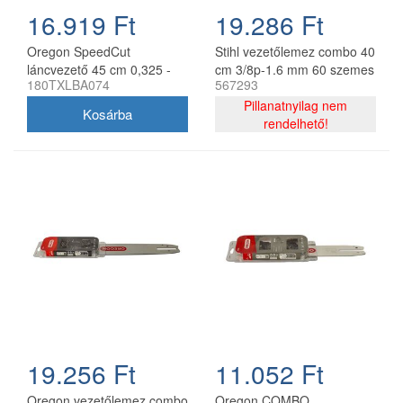
16.919 Ft
19.286 Ft
Oregon SpeedCut
Stihl vezetőlemez combo 40
láncvezető 45 cm 0,325 -
cm 3/8p-1.6 mm 60 szemes
180TXLBA074
567293
1,3 mm 68 szem Stihl
lánccal, Oregon
MS251
75DPX060E, 2 db lánc
Pillanatnyilag nem
rendelhető!
19.256 Ft
11.052 Ft
Oregon vezetőlemez combo
Oregon COMBO