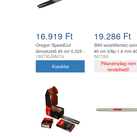
16.919 Ft
19.286 Ft
Oregon SpeedCut
Stihl vezetőlemez co
láncvezető 45 cm 0,325 -
40 cm 3/8p-1.6 mm 6
180TXLBA074
567293
1,3 mm 68 szem Stihl
szemes lánccal, Oreg
MS251
75DPX060E, 2 db lán
Pillanatnyilag nem
rendelhető!