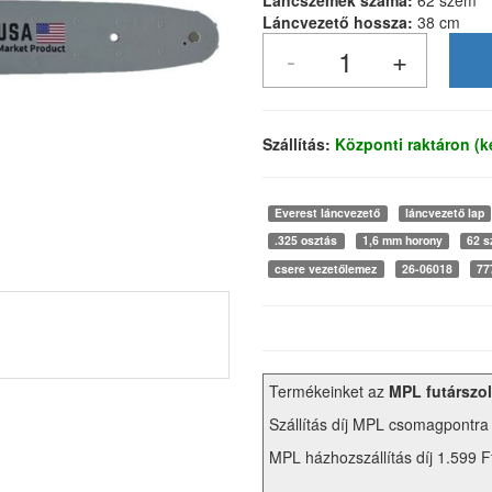
Láncszemek száma:
62 szem
Láncvezető hossza:
38 cm
Szállítás:
Központi raktáron (
Everest láncvezető
láncvezető lap
.325 osztás
1,6 mm horony
62 
csere vezetőlemez
26-06018
77
Termékeinket az
MPL futárszol
Szállítás díj MPL csomagpontra
MPL házhozszállítás díj 1.599 F