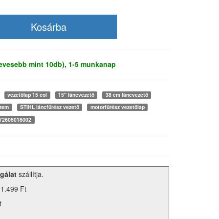
kevesebb mint 10db), 1-5 munkanap
vezetőlap 15 col
15" láncvezető
38 cm láncvezető
szem
STIHL láncfűrész vezető
motorfűrész vezetőlap
72606018002
gálat
szállítja.
 1.499 Ft
t