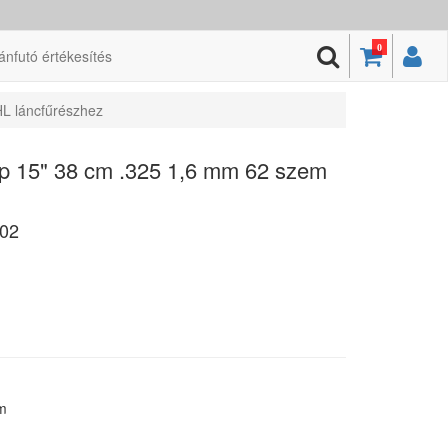
0
ánfutó értékesítés
HL láncfűrészhez
ap 15" 38 cm .325 1,6 mm 62 szem
02
m