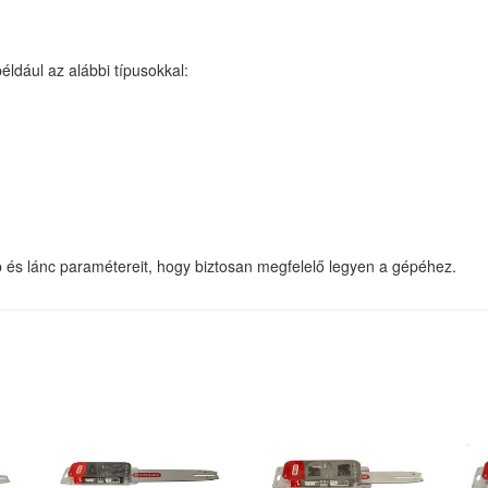
éldául az alábbi típusokkal:
p és lánc paramétereit, hogy biztosan megfelelő legyen a gépéhez.