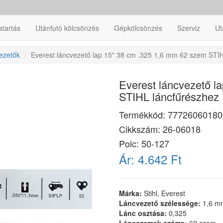
atartás
Utánfutó kölcsönzés
Gépkölcsönzés
Szerviz
Ut
ezetők
Everest láncvezető lap 15" 38 cm .325 1,6 mm 62 szem STI
Everest láncvezető l
STIHL láncfűrészhez
Termékkód:
77726060180
Cikkszám:
26-06018
Polc: 50-127
Ár:
4.642 Ft
Márka:
Stihl, Everest
Láncvezető szélessége:
1,6 m
Lánc osztása:
0,325