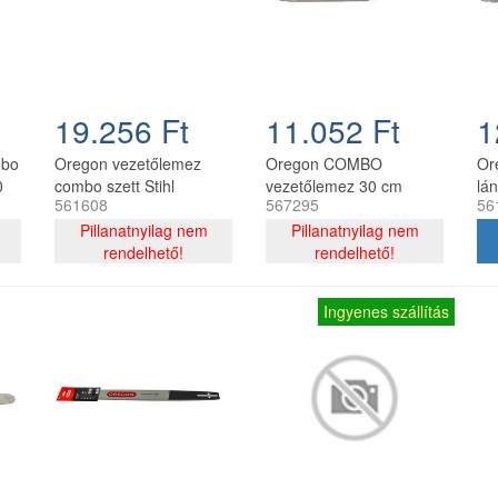
19.256 Ft
11.052 Ft
1
mbo
Oregon vezetőlemez
Oregon COMBO
Or
0
combo szett Stihl
vezetőlemez 30 cm
lá
561608
567295
56
on
láncfűrészhez 325 - 1,6
120SDEA074 + 2 db
12
c
mm 40 cm 67 szemes
Pillanatnyilag nem
91P044E lánc 3/8P 1.3
Pillanatnyilag nem
1,
rendelhető!
mm 44 szemes
rendelhető!
Ingyenes szállítás