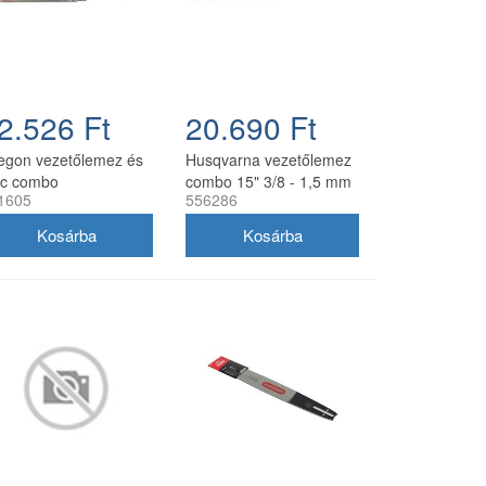
2.526 Ft
20.690 Ft
egon vezetőlemez és
Husqvarna vezetőlemez
nc combo
combo 15" 3/8 - 1,5 mm
1605
556286
0SDEA041 30 cm 3/8
56 szemes 2 db Oregon
3 mm 2x 91P045E
73DPX lánccal