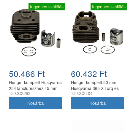
Ingyenes szállítás
Ingyenes szállítás
50.486 Ft
60.432 Ft
Henger komplett Husqvarna
Henger komplett 50 mm
254 láncfűrészhez 45 mm
Husqvarna 365 X-Torq és
12-CC2293
12-CC2404
utángyártott
Jonsered CS2166
láncfűrészhez, utángyártott