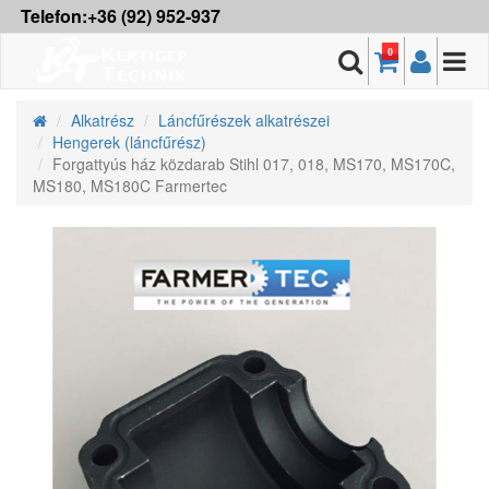
Telefon:+36 (92) 952-937
0
Alkatrész
Láncfűrészek alkatrészei
Hengerek (láncfűrész)
Forgattyús ház közdarab Stihl 017, 018, MS170, MS170C,
MS180, MS180C Farmertec