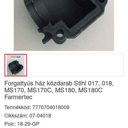
Forgattyús ház közdarab Stihl 017, 018,
MS170, MS170C, MS180, MS180C
Farmertec
Termékkód:
7770704018009
Cikkszám:
07-04018
Polc: 18-29-GP