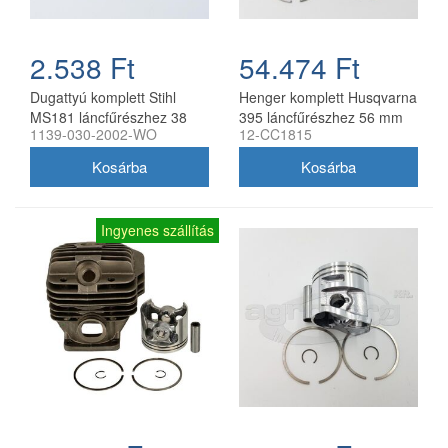
2.538 Ft
54.474 Ft
Dugattyú komplett Stihl
Henger komplett Husqvarna
MS181 láncfűrészhez 38
395 láncfűrészhez 56 mm
1139-030-2002-WO
12-CC1815
mm utángyártott
utángyártott Meteor
Ingyenes szállítás