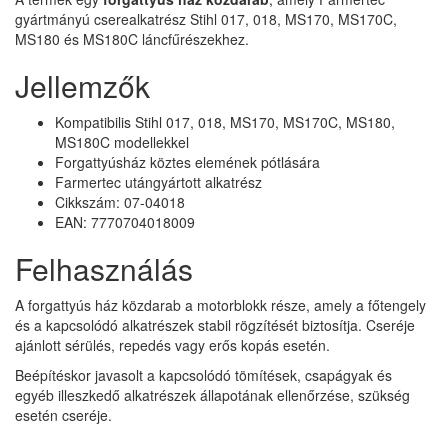
gyártmányú cserealkatrész Stihl 017, 018, MS170, MS170C,
MS180 és MS180C láncfűrészekhez.
Jellemzők
Kompatibilis Stihl 017, 018, MS170, MS170C, MS180,
MS180C modellekkel
Forgattyúsház köztes elemének pótlására
Farmertec utángyártott alkatrész
Cikkszám: 07-04018
EAN: 7770704018009
Felhasználás
A forgattyús ház közdarab a motorblokk része, amely a főtengely
és a kapcsolódó alkatrészek stabil rögzítését biztosítja. Cseréje
ajánlott sérülés, repedés vagy erős kopás esetén.
Beépítéskor javasolt a kapcsolódó tömítések, csapágyak és
egyéb illeszkedő alkatrészek állapotának ellenőrzése, szükség
esetén cseréje.