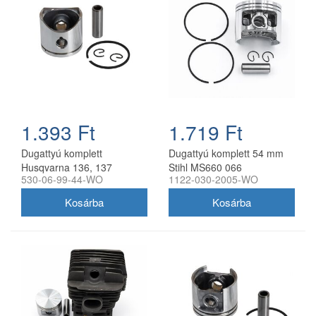
1.393 Ft
1.719 Ft
Dugattyú komplett
Dugattyú komplett 54 mm
Husqvarna 136, 137
Stihl MS660 066
530-06-99-44-WO
1122-030-2005-WO
láncfűrészhez 38 mm
láncfűrészhez utángyártott
utángyártott