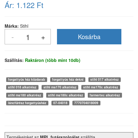
Ár:
1.122 Ft
Márka:
Stihl
Szállítás:
Raktáron (több mint 10db)
forgattyús ház közdarab
forgattyús ház dekni
stihl 017 alkatrész
stihl 018 alkatrész
stihl ms170 alkatrész
stihl ms170c alkatrész
stihl ms180 alkatrész
stihl ms180c alkatrész
farmertec alkatrész
láncfűrész forgattyúsház
07-04018
7770704018009
Termékeinket az
MPL futárszolgálat
szállítja.