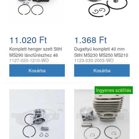
11.020 Ft
1.368 Ft
Komplett henger szett Stihl
Dugattyú komplett 40 mm
MS290 láncfűrészhez 46
Stihl MS230 MS250 MS210
1127-020-1210-WO
1123-030-2003-WO
mm utángyártott
021 023 FS400 utángyártott
Ingyenes szállítás