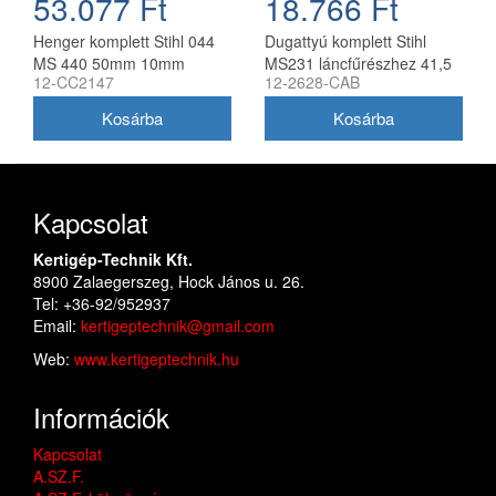
53.077 Ft
18.766 Ft
Henger komplett Stihl 044
Dugattyú komplett Stihl
MS 440 50mm 10mm
MS231 láncfűrészhez 41,5
12-CC2147
12-2628-CAB
csapszeggel utángyártott
mm utángyártott
Kapcsolat
Kertigép-Technik Kft.
8900 Zalaegerszeg, Hock János u. 26.
Tel: +36-92/952937
Email:
kertigeptechnik@gmail.com
Web:
www.kertigeptechnik.hu
Információk
Kapcsolat
A.SZ.F.