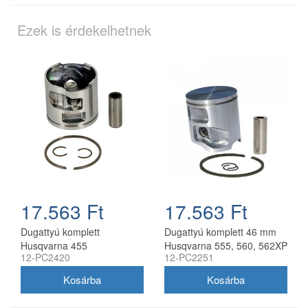
Ezek is érdekelhetnek
17.563 Ft
17.563 Ft
Dugattyú komplett
Dugattyú komplett 46 mm
Husqvarna 455
Husqvarna 555, 560, 562XP
12-PC2420
12-PC2251
láncfűrészhez 47 mm
utángyártott
utángyártott