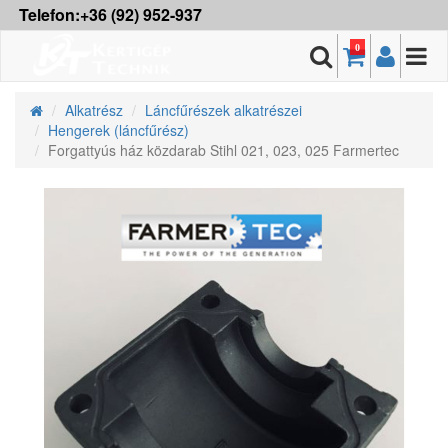
Telefon:+36 (92) 952-937
0
Alkatrész
Láncfűrészek alkatrészei
Hengerek (láncfűrész)
Forgattyús ház közdarab Stihl 021, 023, 025 Farmertec