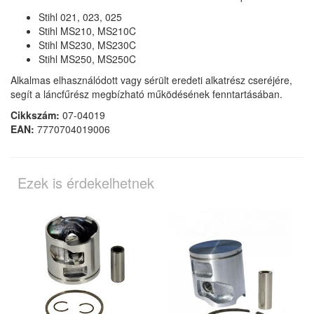
Stihl 021, 023, 025
Stihl MS210, MS210C
Stihl MS230, MS230C
Stihl MS250, MS250C
Alkalmas elhasználódott vagy sérült eredeti alkatrész cseréjére,
segít a láncfűrész megbízható működésének fenntartásában.
Cikkszám:
07-04019
EAN:
7770704019006
Ezek is érdekelhetnek