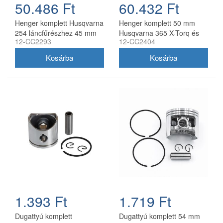
50.486 Ft
60.432 Ft
Henger komplett Husqvarna
Henger komplett 50 mm
254 láncfűrészhez 45 mm
Husqvarna 365 X-Torq és
12-CC2293
12-CC2404
utángyártott
Jonsered CS2166
láncfűrészhez, utángyártott
1.393 Ft
1.719 Ft
Dugattyú komplett
Dugattyú komplett 54 mm