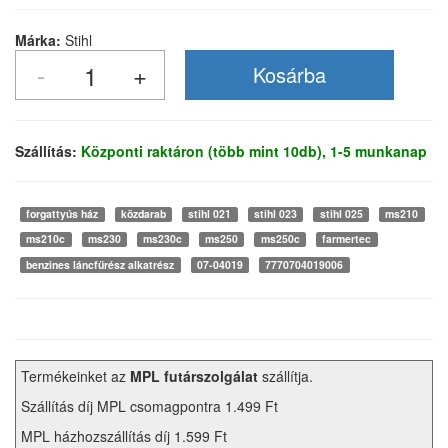
Márka:
Stihl
Szállítás:
Központi raktáron (több mint 10db), 1-5 munkanap
forgattyús ház
közdarab
stihl 021
stihl 023
stihl 025
ms210
ms210c
ms230
ms230c
ms250
ms250c
farmertec
benzines láncfűrész alkatrész
07-04019
7770704019006
Termékeinket az
MPL futárszolgálat
szállítja.
Szállítás díj MPL csomagpontra 1.499 Ft
MPL házhozszállítás díj 1.599 Ft