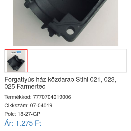
Forgattyús ház közdarab Stihl 021, 023,
025 Farmertec
Termékkód:
7770704019006
Cikkszám:
07-04019
Polc: 18-27-GP
Ár:
1.275 Ft