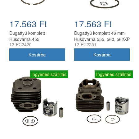
17.563 Ft
17.563 Ft
Dugattyú komplett
Dugattyú komplett 46 mm
Husqvarna 455
Husqvarna 555, 560, 562XP
12-PC2420
12-PC2251
láncfűrészhez 47 mm
utángyártott
utángyártott
Ingyenes szállítás
Ingyenes szállítás