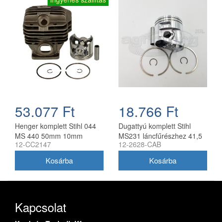
53.077 Ft
18.766 Ft
Henger komplett Stihl 044
Dugattyú komplett Stihl
MS 440 50mm 10mm
MS231 láncfűrészhez 41,5
12-CC2147
12-2628-CAB
csapszeggel utángyártott
mm utángyártott
Kapcsolat