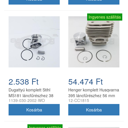
Ingyenes szállítás
2.538 Ft
54.474 Ft
Dugattyú komplett Stihl
Henger komplett Husqvarna
MS181 láncfűrészhez 38
395 láncfűrészhez 56 mm
1139-030-2002-WO
12-CC1815
mm utángyártott
utángyártott Meteor
Ingyenes szállítás