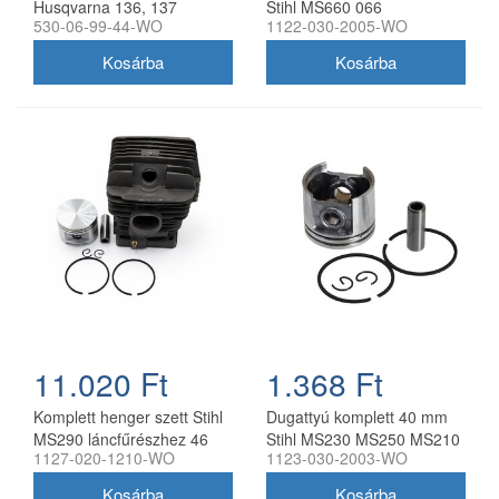
Husqvarna 136, 137
Stihl MS660 066
530-06-99-44-WO
1122-030-2005-WO
láncfűrészhez 38 mm
láncfűrészhez utángyártott
utángyártott
11.020 Ft
1.368 Ft
Komplett henger szett Stihl
Dugattyú komplett 40 mm
MS290 láncfűrészhez 46
Stihl MS230 MS250 MS210
1127-020-1210-WO
1123-030-2003-WO
mm utángyártott
021 023 FS400 utángyártott