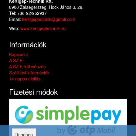
Kertigép-Technik Kft.
8900 Zalaegerszeg, Hock János u. 26.
Tel: +36-92/952937
Email:
kertigeptechnik@gmail.com
Web:
www.kertigeptechnik.hu
Információk
Kapcsolat
A.SZ.F.
A.SZ.F. kölcsönzés
Szállítási információk
14 napos elállás
Fizetési módok
Rendben