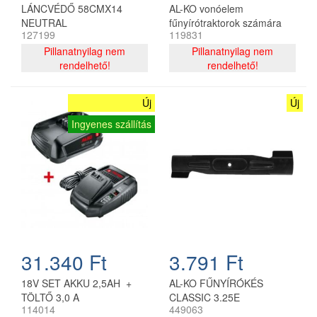
LÁNCVÉDŐ 58CMX14
AL-KO vonóelem
NEUTRAL
fűnyírótraktorok számára
127199
119831
Pillanatnyilag nem
Pillanatnyilag nem
rendelhető!
rendelhető!
Új
Új
Ingyenes szállítás
31.340 Ft
3.791 Ft
18V SET AKKU 2,5AH +
AL-KO FŰNYÍRÓKÉS
TÖLTŐ 3,0 A
CLASSIC 3.25E
114014
449063