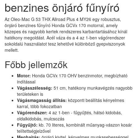
benzines önjáró fűnyíró
Az Oleo-Mac G 53 THX Allroad Plus 4 MY26 egy robusztus,
önjáró benzines fűnyíró Honda GCVx 170 motorral, amely
közepes és nagyobb kertek rendszeres karbantartásához kínál
hatékony megoldást. Acél váza és a 4 az 1-ben vágórendszer
sokoldalú használatot tesz lehetővé különböző gyepviszonyok
mellett.
Főbb jellemzők
Motor:
Honda GCVx 170 OHV benzinmotor, megbízható
indítással
Vágásszélesség:
51 cm, hatékony munkavégzés nagyobb
területeken is
Vágásmagasság állítás:
központi beállítás kényelmes
karral, több fokozatban
Vágórendszer:
4 az 1-ben - fűgyűjtés, hátsó kidobás,
oldalkidobás, mulcsozás
Fűgyűjtő:
kb. 70 literes, kombinált műanyag-vászon kosár
telítettségjelzővel
Meghajtás:
önjáró kivitel, kényelmes munkasebességgel