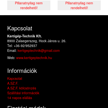
Pillanatnyilag nem
Pillanatnyilag nem
rendelhető!
rendelhető!
Kapcsolat
Kertigép-Technik Kft.
8900 Zalaegerszeg, Hock János u. 26.
Tel: +36-92/952937
Email:
kertigeptechnik@gmail.com
Web:
www.kertigeptechnik.hu
Információk
Kapcsolat
A.SZ.F.
A.SZ.F. kölcsönzés
Szállítási információk
14 napos elállás
Fizetési módok