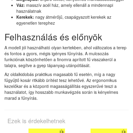
Váz:
masszív acél ház, amely ellenáll a mindennapi
használatnak
Kerekek:
nagy átmérőjű, csapágyazott kerekek az
egyenetlen terephez
Felhasználás és előnyök
A modell jól használható olyan kertekben, ahol változatos a terep
és fontos a gyors, mégis igényes fűnyírás. A mulcsozás
funkciónak köszönhetően a finomra aprított fű visszakerül a
talajra, segítve a gyep tápanyag-utánpótlását.
Az oldalkidobás praktikus magasabb fű esetén, míg a nagy
fűgyűjtő kosár ritkább ürítést tesz lehetővé. Az ergonomikus
kezelőkar és a központi magasságállítás egyszerűvé teszi a
használatot, így hosszabb munkavégzés során is kényelmes
marad a fűnyírás.
Ezek is érdekelhetnek
Új
Új