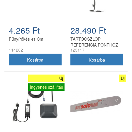
4.265 Ft
28.490 Ft
Fűnyírókés 41 Cm
TARTÓOSZLOP
REFERENCIA PONTHOZ
114202
123117
Új
Új
Ingyenes szállítás