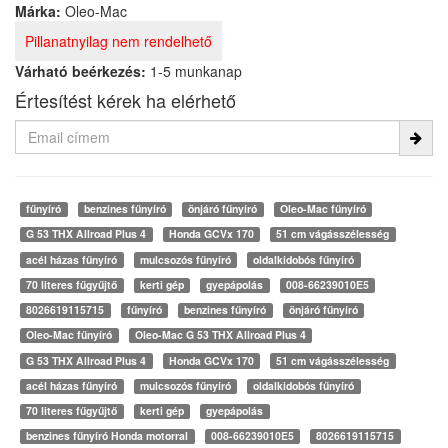
Márka:
Oleo-Mac
Pillanatnyilag nem rendelhető
Várható beérkezés:
1-5 munkanap
Értesítést kérek ha elérhető
fűnyíró
benzines fűnyíró
önjáró fűnyíró
Oleo-Mac fűnyíró
G 53 THX Allroad Plus 4
Honda GCVx 170
51 cm vágásszélesség
acél házas fűnyíró
mulcsozós fűnyíró
oldalkidobós fűnyíró
70 literes fűgyűjtő
kerti gép
gyepápolás
008-66239010E5
8026619115715
fűnyíró
benzines fűnyíró
önjáró fűnyíró
Oleo-Mac fűnyíró
Oleo-Mac G 53 THX Allroad Plus 4
G 53 THX Allroad Plus 4
Honda GCVx 170
51 cm vágásszélesség
acél házas fűnyíró
mulcsozós fűnyíró
oldalkidobós fűnyíró
70 literes fűgyűjtő
kerti gép
gyepápolás
benzines fűnyíró Honda motorral
008-66239010E5
8026619115715