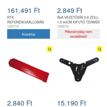
161.491 Ft
2.849 Ft
RTK
SbA VEZETŐSÍN 3-8 ZOLL-
REFERENCIAÁLLOMÁS
1,5 40CM KIFUTÓ TERMÉK
123116
126210
Pillanatnyilag nem
rendelhető!
Új
Új
2.840 Ft
15.190 Ft