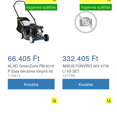
Ingyenes szállítás
Ingyenes szállítás
66.405 Ft
332.405 Ft
AL-KO GreenZone PM 4018
AKKUS FŰNYÍRÓ 36V 4735
P Easy benzines fűnyíró 40
LI VS SET
113911
127799
cm
Új
Új