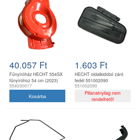
40.057 Ft
1.603 Ft
Fűnyíróház HECHT 554SX
HECHT oldalkidobó záró
fűnyíróhoz 54 cm (2023)
fedél 551002090
554030017
551002090
Pillanatnyilag nem
rendelhető!