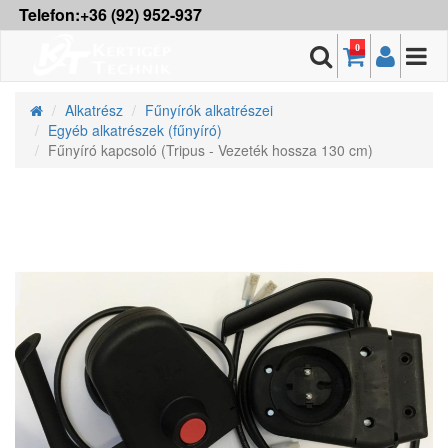
Telefon:+36 (92) 952-937
0
Alkatrész
Fűnyírók alkatrészei
Egyéb alkatrészek (fűnyíró)
Fűnyíró kapcsoló (Tripus - Vezeték hossza 130 cm)