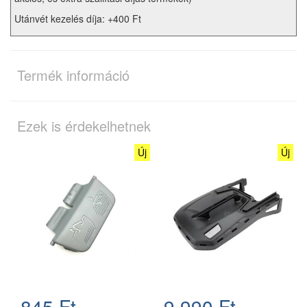
Utánvét kezelés díja: +400 Ft
Termék információ
Ezek is érdekelhetnek
Új
Új
845 Ft
9.990 Ft