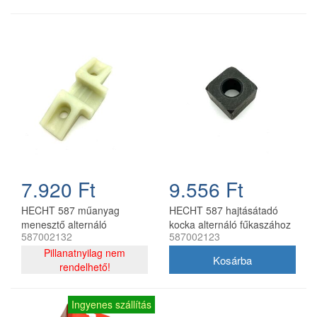
7.920 Ft
9.556 Ft
HECHT 587 műanyag
HECHT 587 hajtásátadó
menesztő alternáló
kocka alternáló fűkaszához
587002132
587002123
fűkaszához
Pillanatnyilag nem
rendelhető!
Ingyenes szállítás