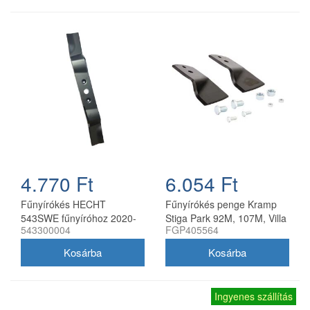
4.770 Ft
6.054 Ft
Fűnyírókés HECHT
Fűnyírókés penge Kramp
543SWE fűnyíróhoz 2020-
Stiga Park 92M, 107M, Villa
543300004
FGP405564
21
92M, 107M 170 mm
Ingyenes szállítás