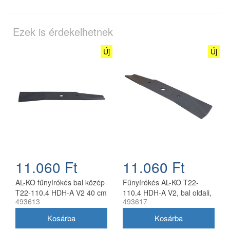
Ezek is érdekelhetnek
Új
Új
11.060 Ft
11.060 Ft
AL-KO fűnyírókés bal közép
Fűnyírókés AL-KO T22-
T22-110.4 HDH-A V2 40 cm
110.4 HDH-A V2, bal oldali,
493613
493617
40 cm