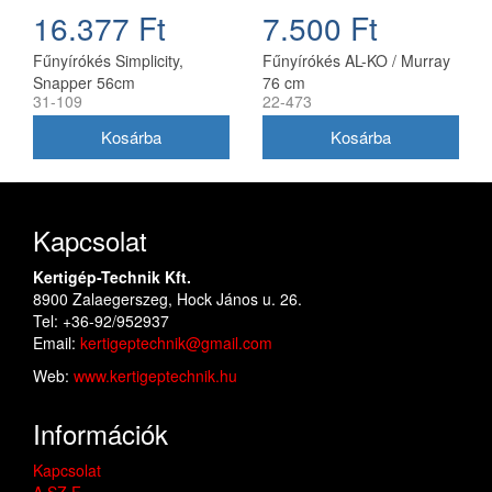
16.377 Ft
7.500 Ft
Fűnyírókés Simplicity,
Fűnyírókés AL-KO / Murray
Snapper 56cm
76 cm
31-109
22-473
(1716695ASM)
Kapcsolat
Kertigép-Technik Kft.
8900 Zalaegerszeg, Hock János u. 26.
Tel: +36-92/952937
Email:
kertigeptechnik@gmail.com
Web:
www.kertigeptechnik.hu
Információk
Kapcsolat
A.SZ.F.