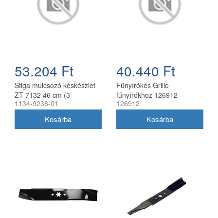
53.204 Ft
40.440 Ft
Stiga mulcsozó késkészlet
Fűnyírókés Grillo
ZT 7132 46 cm (3
fűnyírókhoz 126912
1134-9238-01
126912
db/csomag) 1134-9238-01