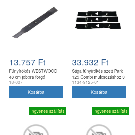
13.757 Ft
33.932 Ft
Fűnyírókés WESTWOOD
Stiga fűnyírókés szett Park
48 cm jobbra forgó
125 Combi mulcsozáshoz 3
18-007
1134-9125-01
db
Ingyenes szállítás
Ingyenes szállítás