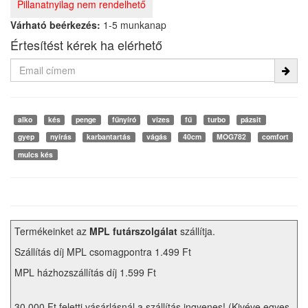
Pillanatnyilag nem rendelhető
Várható beérkezés:
1-5 munkanap
Értesítést kérek ha elérhető
alko
kés
penge
fűnyíró
vizes
fű
turbo
pázsit
gyep
nyírás
karbantartás
vágás
40cm
MOG782
comfort
mulcs kés
Termékeinket az
MPL futárszolgálat
szállítja.
Szállítás díj MPL csomagpontra 1.499 Ft
MPL házhozszállítás díj 1.599 Ft
30.000 Ft feletti vásárlásnál a szállítás ingyenes! (Kivéve egyes