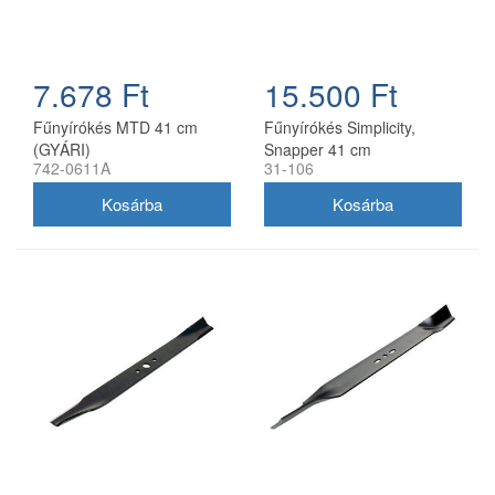
7.678 Ft
15.500 Ft
Fűnyírókés MTD 41 cm
Fűnyírókés Simplicity,
(GYÁRI)
Snapper 41 cm
742-0611A
31-106
(1704856SM)