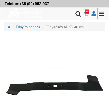
Telefon:+36 (92) 952-937
0
Fűnyíró pengék
Fűnyírókés AL-KO 46 cm