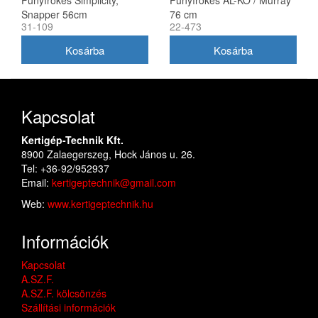
Fűnyírókés Simplicity,
Fűnyírókés AL-KO / Murray
Snapper 56cm
76 cm
31-109
22-473
(1716695ASM)
Kapcsolat
Kertigép-Technik Kft.
8900 Zalaegerszeg, Hock János u. 26.
Tel: +36-92/952937
Email:
kertigeptechnik@gmail.com
Web:
www.kertigeptechnik.hu
Információk
Kapcsolat
A.SZ.F.
A.SZ.F. kölcsönzés
Szállítási információk