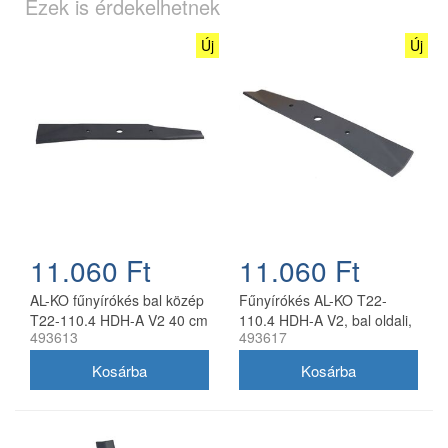
Ezek is érdekelhetnek
Új
Új
11.060 Ft
11.060 Ft
AL-KO fűnyírókés bal közép
Fűnyírókés AL-KO T22-
T22-110.4 HDH-A V2 40 cm
110.4 HDH-A V2, bal oldali,
493613
493617
40 cm