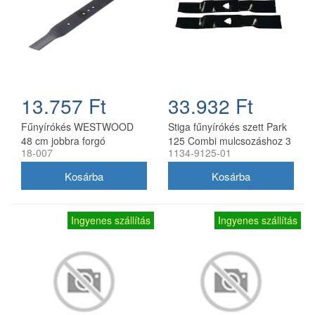
13.757 Ft
33.932 Ft
Fűnyírókés WESTWOOD
Stiga fűnyírókés szett Park
48 cm jobbra forgó
125 Combi mulcsozáshoz 3
18-007
1134-9125-01
db
Ingyenes szállítás
Ingyenes szállítás