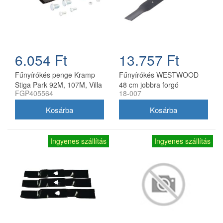
6.054 Ft
13.757 Ft
Fűnyírókés penge Kramp
Fűnyírókés WESTWOOD
Stiga Park 92M, 107M, Villa
48 cm jobbra forgó
FGP405564
18-007
92M, 107M 170 mm
Ingyenes szállítás
Ingyenes szállítás