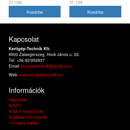
31-106
31-109
(1704856SM)
(1716695ASM)
Kapcsolat
Kertigép-Technik Kft.
8900 Zalaegerszeg, Hock János u. 26.
Tel: +36-92/952937
Email:
kertigeptechnik@gmail.com
Web:
www.kertigeptechnik.hu
Információk
Kapcsolat
A.SZ.F.
A.SZ.F. kölcsönzés
Szállítási információk
14 napos elállás