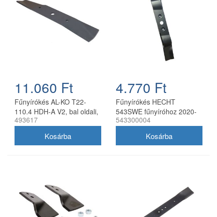
11.060 Ft
4.770 Ft
Fűnyírókés AL-KO T22-
Fűnyírókés HECHT
110.4 HDH-A V2, bal oldali,
543SWE fűnyíróhoz 2020-
493617
543300004
40 cm
21