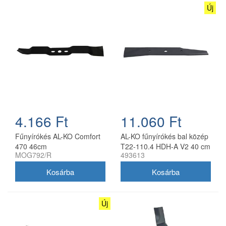
Új
4.166 Ft
11.060 Ft
Fűnyírókés AL-KO Comfort
AL-KO fűnyírókés bal közép
470 46cm
T22-110.4 HDH-A V2 40 cm
MOG792/R
493613
Új