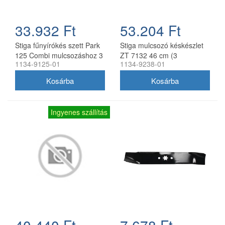
33.932 Ft
53.204 Ft
Stiga fűnyírókés szett Park
Stiga mulcsozó késkészlet
125 Combi mulcsozáshoz 3
ZT 7132 46 cm (3
1134-9125-01
1134-9238-01
db
db/csomag) 1134-9238-01
Ingyenes szállítás