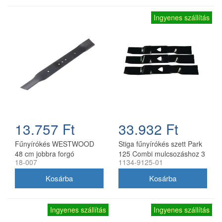
Ingyenes szállítás
13.757 Ft
33.932 Ft
Fűnyírókés WESTWOOD
Stiga fűnyírókés szett Park
48 cm jobbra forgó
125 Combi mulcsozáshoz 3
18-007
1134-9125-01
db
Ingyenes szállítás
Ingyenes szállítás