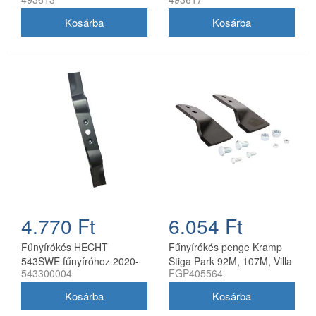
40 cm
4.770 Ft
6.054 Ft
Fűnyírókés HECHT
Fűnyírókés penge Kramp
543SWE fűnyíróhoz 2020-
Stiga Park 92M, 107M, Villa
543300004
FGP405564
21
92M, 107M 170 mm