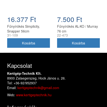
16.377 Ft
7.500 Ft
Fűnyírókés Simplicity,
Fűnyírókés AL-KO / Murray
Snapper 56cm
76 cm
31-109
22-473
(1716695ASM)
Kapcsolat
Kertigép-Technik Kft.
8900 Zalaegerszeg, Hock János u. 26.
Tel: +36-92/952937
Email:
kertigeptechnik@gmail.com
Web:
www.kertigeptechnik.hu