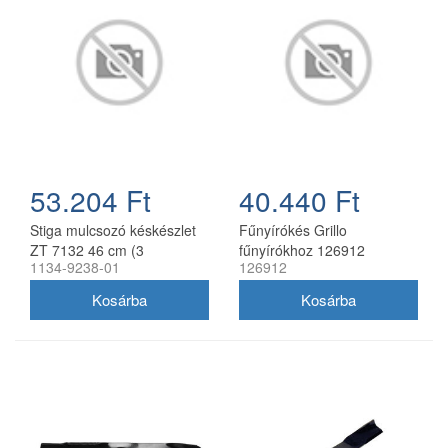
53.204 Ft
40.440 Ft
Stiga mulcsozó késkészlet
Fűnyírókés Grillo
ZT 7132 46 cm (3
fűnyírókhoz 126912
1134-9238-01
126912
db/csomag) 1134-9238-01