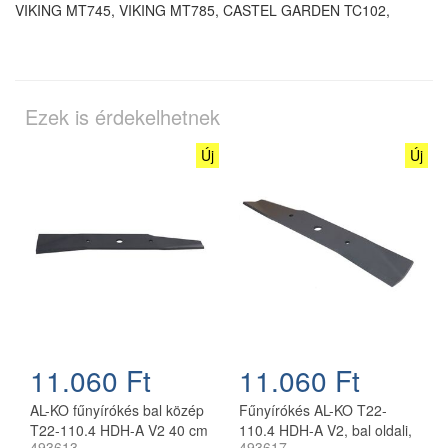
VIKING MT745, VIKING MT785, CASTEL GARDEN TC102,
Ezek is érdekelhetnek
Új
Új
11.060 Ft
11.060 Ft
AL-KO fűnyírókés bal közép
Fűnyírókés AL-KO T22-
T22-110.4 HDH-A V2 40 cm
110.4 HDH-A V2, bal oldali,
493613
493617