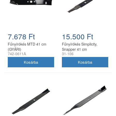
7.678 Ft
15.500 Ft
Fűnyírókés MTD 41 cm
Fűnyírókés Simplicity,
(GYÁRI)
Snapper 41 cm
742-0611A
31-106
(1704856SM)