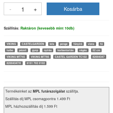
Szállítás:
Raktáron (kevesebb mint 10db)
VIKING
CASTELGARDEN
kés
penge
fűnyíró
vizes
fű
turbo
pázsit
gyep
nyírás
karbantartás
vágás
52 cm
VIKING MT745
VIKING MT785
CASTEL GARDEN TC102
82004347
82004347/0
6151 702 0102
Termékeinket az
MPL futárszolgálat
szállítja.
Szállítás díj MPL csomagpontra 1.499 Ft
MPL házhozszállítás díj 1.599 Ft