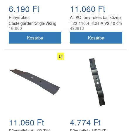
6.190 Ft
11.060 Ft
Fűnyírókés
AL-KO fűnyírókés bal közép
Castelgarden/Stiga/Viking
T22-110.4 HDH-A V2 40 cm
16-960
493613
46 cm
Új
11.060 Ft
4.774 Ft
Fűnyírókés AL-KO T22-
Fűnyírókés HECHT