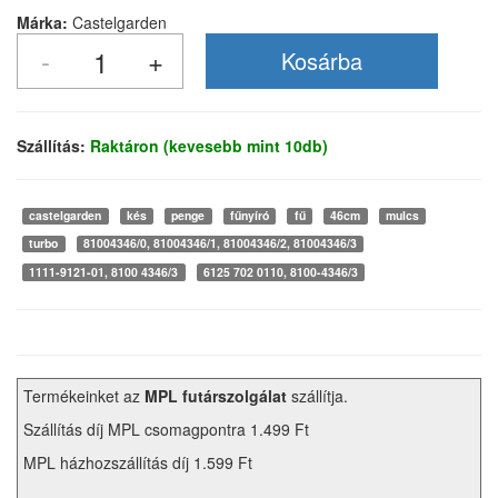
Márka:
Castelgarden
Szállítás:
Raktáron (kevesebb mint 10db)
castelgarden
kés
penge
fűnyíró
fű
46cm
mulcs
turbo
81004346/0, 81004346/1, 81004346/2, 81004346/3
1111-9121-01, 8100 4346/3
6125 702 0110, 8100-4346/3
Termékeinket az
MPL futárszolgálat
szállítja.
Szállítás díj MPL csomagpontra 1.499 Ft
MPL házhozszállítás díj 1.599 Ft