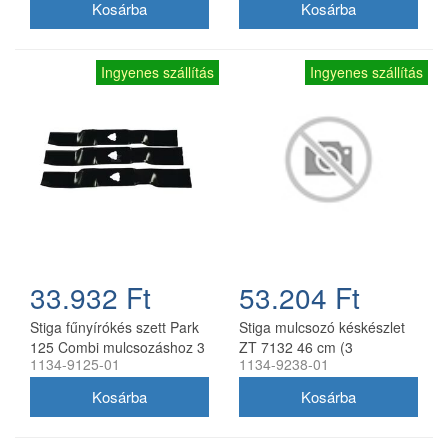
Ingyenes szállítás
Ingyenes szállítás
33.932 Ft
53.204 Ft
Stiga fűnyírókés szett Park
Stiga mulcsozó késkészlet
125 Combi mulcsozáshoz 3
ZT 7132 46 cm (3
1134-9125-01
1134-9238-01
db
db/csomag) 1134-9238-01