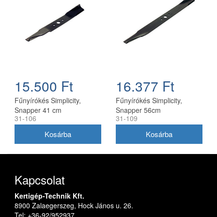
15.500 Ft
16.377 Ft
Fűnyírókés Simplicity,
Fűnyírókés Simplicity,
Snapper 41 cm
Snapper 56cm
31-106
31-109
(1704856SM)
(1716695ASM)
Kapcsolat
Kertigép-Technik Kft.
8900 Zalaegerszeg, Hock János u. 26.
Tel: +36-92/952937