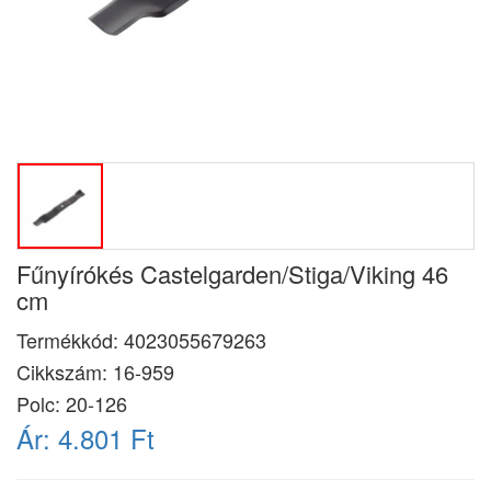
Fűnyírókés Castelgarden/Stiga/Viking 46
cm
Termékkód:
4023055679263
Cikkszám:
16-959
Polc: 20-126
Ár:
4.801 Ft