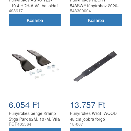
110.4 HDH-A V2, bal oldali,
543SWE fűnyíróhoz 2020-
493617
543300004
40 cm
21
6.054 Ft
13.757 Ft
Fűnyírókés penge Kramp
Fűnyírókés WESTWOOD
Stiga Park 92M, 107M, Villa
48 cm jobbra forgó
FGP405564
18-007
92M, 107M 170 mm