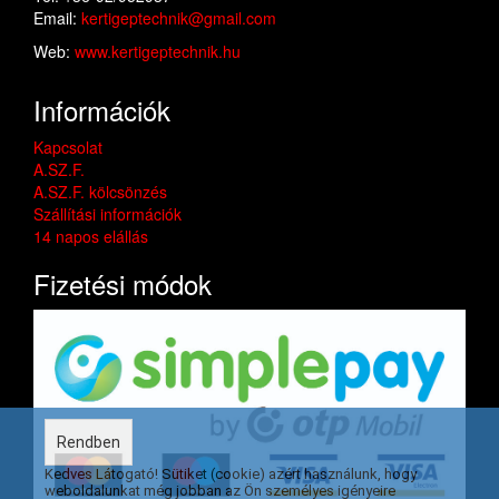
Email:
kertigeptechnik@gmail.com
Web:
www.kertigeptechnik.hu
Információk
Kapcsolat
A.SZ.F.
A.SZ.F. kölcsönzés
Szállítási információk
14 napos elállás
Fizetési módok
Rendben
Kedves Látogató! Sütiket (cookie) azért használunk, hogy
weboldalunkat még jobban az Ön személyes igényeire