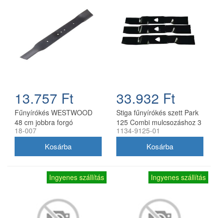
13.757 Ft
33.932 Ft
Fűnyírókés WESTWOOD
Stiga fűnyírókés szett Park
48 cm jobbra forgó
125 Combi mulcsozáshoz 3
18-007
1134-9125-01
db
Ingyenes szállítás
Ingyenes szállítás