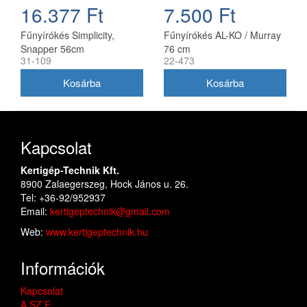
16.377 Ft
7.500 Ft
Fűnyírókés Simplicity,
Fűnyírókés AL-KO / Murray
Snapper 56cm
76 cm
31-109
22-473
(1716695ASM)
Kapcsolat
Kertigép-Technik Kft.
8900 Zalaegerszeg, Hock János u. 26.
Tel: +36-92/952937
Email:
kertigeptechnik@gmail.com
Web:
www.kertigeptechnik.hu
Információk
Kapcsolat
A.SZ.F.