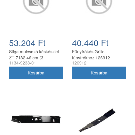
53.204 Ft
40.440 Ft
Stiga mulcsozó késkészlet
Fűnyírókés Grillo
ZT 7132 46 cm (3
fűnyírókhoz 126912
1134-9238-01
126912
db/csomag) 1134-9238-01