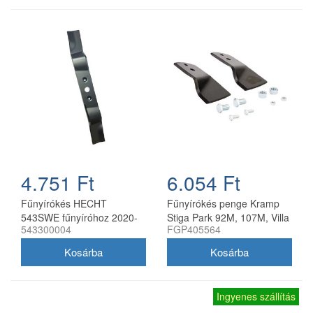
4.751 Ft
6.054 Ft
Fűnyírókés HECHT
Fűnyírókés penge Kramp
543SWE fűnyíróhoz 2020-
Stiga Park 92M, 107M, Villa
543300004
FGP405564
21
92M, 107M 170 mm
Ingyenes szállítás