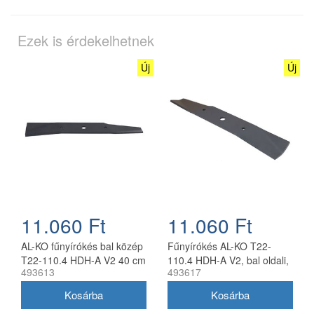
Ezek is érdekelhetnek
Új
Új
11.060 Ft
11.060 Ft
AL-KO fűnyírókés bal közép
Fűnyírókés AL-KO T22-
T22-110.4 HDH-A V2 40 cm
110.4 HDH-A V2, bal oldali,
493613
493617
40 cm