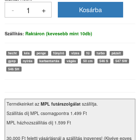
Szállítás:
Raktáron (kevesebb mint 10db)
hecht
kés
penge
fűnyíró
vizes
fű
turbo
pázsit
gyep
nyírás
karbantartás
vágás
50 cm
546 S
547 SW
546 SH
Termékeinket az
MPL futárszolgálat
szállítja.
Szállítás díj MPL csomagpontra 1.499 Ft
MPL házhozszállítás díj 1.599 Ft
30.000 Ft feletti vásárlásnál a szállítás ingyenes! (Kivéve egyes