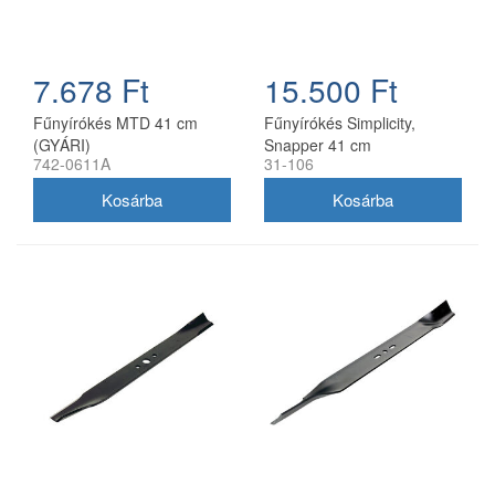
7.678 Ft
15.500 Ft
Fűnyírókés MTD 41 cm
Fűnyírókés Simplicity,
(GYÁRI)
Snapper 41 cm
742-0611A
31-106
(1704856SM)