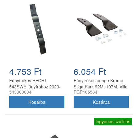
4.753 Ft
6.054 Ft
Fűnyírókés HECHT
Fűnyírókés penge Kramp
543SWE fűnyíróhoz 2020-
Stiga Park 92M, 107M, Villa
543300004
FGP405564
21
92M, 107M 170 mm
Ingyenes szállítás