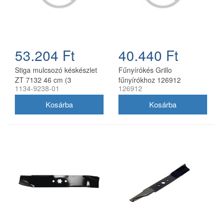
53.204 Ft
40.440 Ft
Stiga mulcsozó késkészlet
Fűnyírókés Grillo
ZT 7132 46 cm (3
fűnyírókhoz 126912
1134-9238-01
126912
db/csomag) 1134-9238-01