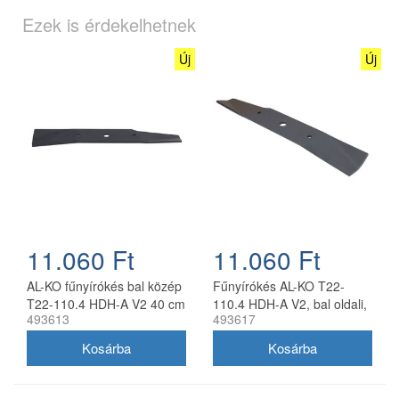
Ezek is érdekelhetnek
Új
Új
11.060 Ft
11.060 Ft
AL-KO fűnyírókés bal közép
Fűnyírókés AL-KO T22-
T22-110.4 HDH-A V2 40 cm
110.4 HDH-A V2, bal oldali,
493613
493617
40 cm