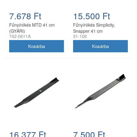
7.678 Ft
15.500 Ft
Fűnyírókés MTD 41 cm
Fűnyírókés Simplicity,
(GYÁRI)
Snapper 41 cm
742-0611A
31-106
(1704856SM)
16.377 Ft
7.500 Ft