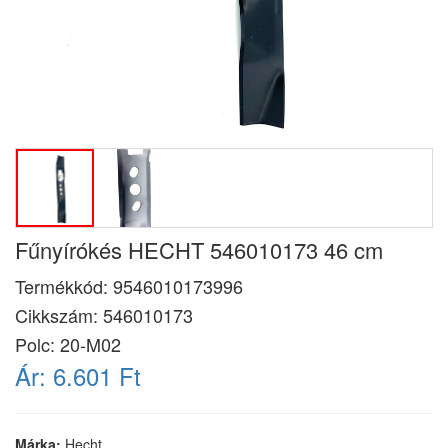
Fűnyírókés HECHT 546010173 46 cm
Termékkód:
9546010173996
Cikkszám:
546010173
Polc: 20-M02
Ár:
6.601 Ft
Márka:
Hecht