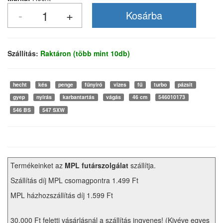
Szállítás:
Raktáron (több mint 10db)
hecht
kés
penge
fűnyíró
vizes
fű
turbo
pázsit
gyep
nyírás
karbantartás
vágás
46 cm
546010173
546 BS
547 SXW
Termékeinket az
MPL futárszolgálat
szállítja.
Szállítás díj MPL csomagpontra 1.499 Ft
MPL házhozszállítás díj 1.599 Ft
30.000 Ft feletti vásárlásnál a szállítás ingyenes! (Kivéve egyes