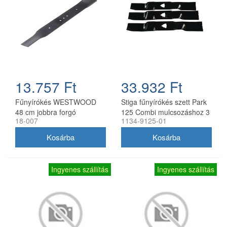
13.757 Ft
33.932 Ft
Fűnyírókés WESTWOOD
Stiga fűnyírókés szett Park
48 cm jobbra forgó
125 Combi mulcsozáshoz 3
18-007
1134-9125-01
db
Ingyenes szállítás
Ingyenes szállítás