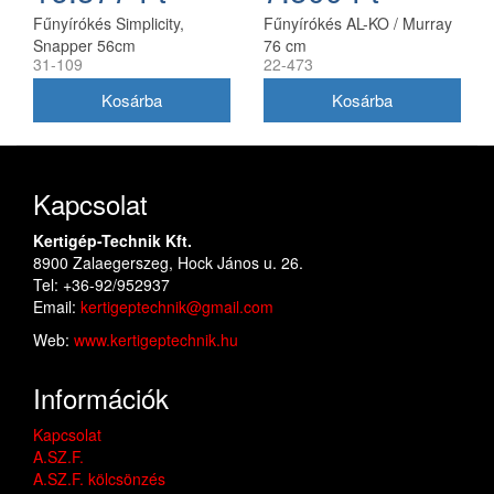
Fűnyírókés Simplicity,
Fűnyírókés AL-KO / Murray
Snapper 56cm
76 cm
31-109
22-473
(1716695ASM)
Kapcsolat
Kertigép-Technik Kft.
8900 Zalaegerszeg, Hock János u. 26.
Tel: +36-92/952937
Email:
kertigeptechnik@gmail.com
Web:
www.kertigeptechnik.hu
Információk
Kapcsolat
A.SZ.F.
A.SZ.F. kölcsönzés