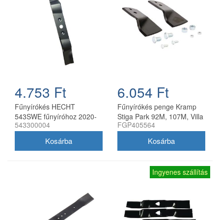
4.753 Ft
6.054 Ft
Fűnyírókés HECHT
Fűnyírókés penge Kramp
543SWE fűnyíróhoz 2020-
Stiga Park 92M, 107M, Villa
543300004
FGP405564
21
92M, 107M 170 mm
Ingyenes szállítás