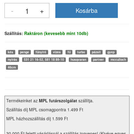
Szállítás:
Raktáron (kevesebb mint 10db)
kés
penge
fűnyíró
vizes
fű
turbo
pázsit
gyep
nyírás
531 21 16-52, 581 18 89-10
husqvaran
partner
mcculloch
46cm
Termékeinket az
MPL futárszolgálat
szállítja.
Szállítás díj MPL csomagpontra 1.499 Ft
MPL házhozszállítás díj 1.599 Ft
30.000 Ft feletti vásárlásnál a szállítás ingyenes! (Kivéve egyes