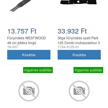
13.757 Ft
33.932 Ft
Fűnyírókés WESTWOOD
Stiga fűnyírókés szett Park
48 cm jobbra forgó
125 Combi mulcsozáshoz 3
18-007
1134-9125-01
db
Ingyenes szállítás
Ingyenes szállítás