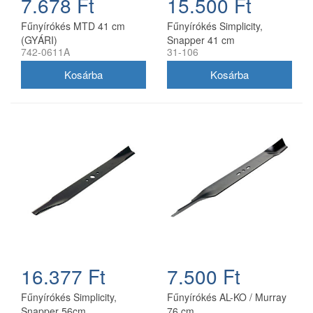
7.678 Ft
15.500 Ft
Fűnyírókés MTD 41 cm
Fűnyírókés Simplicity,
(GYÁRI)
Snapper 41 cm
742-0611A
31-106
(1704856SM)
16.377 Ft
7.500 Ft
Fűnyírókés Simplicity,
Fűnyírókés AL-KO / Murray
Snapper 56cm
76 cm