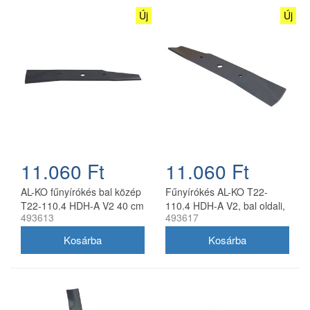
Új
Új
11.060 Ft
11.060 Ft
AL-KO fűnyírókés bal közép
Fűnyírókés AL-KO T22-
T22-110.4 HDH-A V2 40 cm
110.4 HDH-A V2, bal oldali,
493613
493617
40 cm