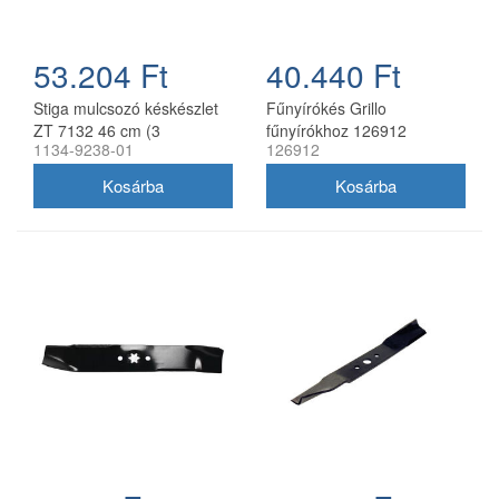
53.204 Ft
40.440 Ft
Stiga mulcsozó késkészlet
Fűnyírókés Grillo
ZT 7132 46 cm (3
fűnyírókhoz 126912
1134-9238-01
126912
db/csomag) 1134-9238-01