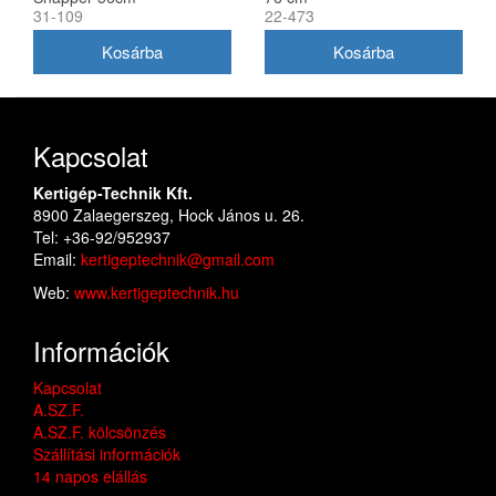
31-109
22-473
(1716695ASM)
Kapcsolat
Kertigép-Technik Kft.
8900 Zalaegerszeg, Hock János u. 26.
Tel: +36-92/952937
Email:
kertigeptechnik@gmail.com
Web:
www.kertigeptechnik.hu
Információk
Kapcsolat
A.SZ.F.
A.SZ.F. kölcsönzés
Szállítási információk
14 napos elállás