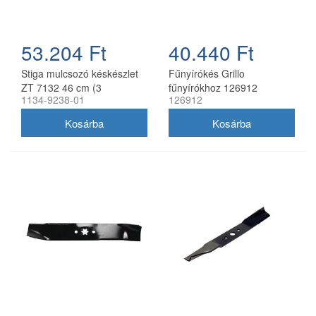
53.204 Ft
40.440 Ft
Stiga mulcsozó késkészlet
Fűnyírókés Grillo
ZT 7132 46 cm (3
fűnyírókhoz 126912
1134-9238-01
126912
db/csomag) 1134-9238-01