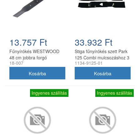
13.757 Ft
33.932 Ft
Fűnyírókés WESTWOOD
Stiga fűnyírókés szett Park
48 cm jobbra forgó
125 Combi mulcsozáshoz 3
18-007
1134-9125-01
db
Ingyenes szállítás
Ingyenes szállítás