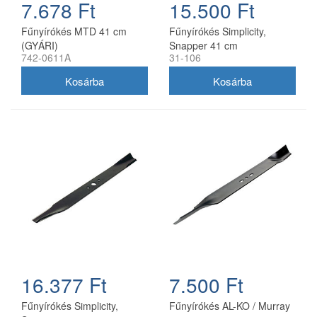
7.678 Ft
15.500 Ft
Fűnyírókés MTD 41 cm
Fűnyírókés Simplicity,
(GYÁRI)
Snapper 41 cm
742-0611A
31-106
(1704856SM)
16.377 Ft
7.500 Ft
Fűnyírókés Simplicity,
Fűnyírókés AL-KO / Murray