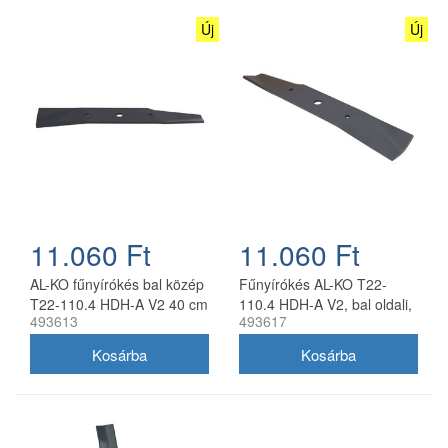
Új
Új
11.060 Ft
11.060 Ft
AL-KO fűnyírókés bal közép
Fűnyírókés AL-KO T22-
T22-110.4 HDH-A V2 40 cm
110.4 HDH-A V2, bal oldali,
493613
493617
40 cm