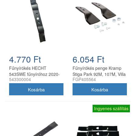
4.770 Ft
6.054 Ft
Fűnyírókés HECHT
Fűnyírókés penge Kramp
543SWE fűnyíróhoz 2020-
Stiga Park 92M, 107M, Villa
543300004
FGP405564
21
92M, 107M 170 mm
Ingyenes szállítás