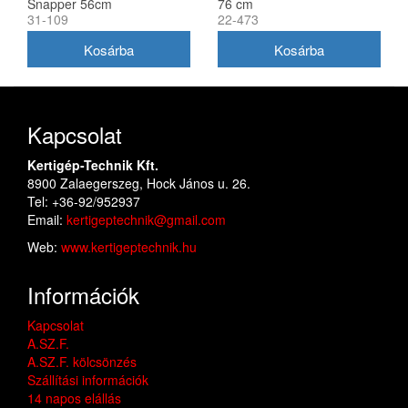
Snapper 56cm
76 cm
31-109
22-473
(1716695ASM)
Kapcsolat
Kertigép-Technik Kft.
8900 Zalaegerszeg, Hock János u. 26.
Tel: +36-92/952937
Email:
kertigeptechnik@gmail.com
Web:
www.kertigeptechnik.hu
Információk
Kapcsolat
A.SZ.F.
A.SZ.F. kölcsönzés
Szállítási információk
14 napos elállás